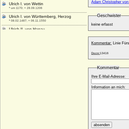
Adam Christopher von 
Ulrich I. von Wettin
* um 1170; + 28.09.1206
Geschwister
Ulrich I. von Württemberg, Herzog
* 08.02.1487; + 06.11.1550
keine erfasst
Ulrich II. von Hanau
* zwischen 1279 und 1288; + 23.09.1346
Ulrich II. von Moltzan
Kommentar:
Linie Für
* ?; + 07.08.1459
Docnr:
13416
Ulrich II. von Ostfriesland
* 16.07.1605; + 01.11.1648
Ulrich II. von Württemberg, Graf
Kommentar
* um 1254; + 18.09.1279
Ihre E-Mail-Adresse:
Ulrich III. von Hanau
* um 1310; + 31.08.1369
Information an mich:
Ulrich III. von Kärnten
* 1220; + 27.10.1269
Ulrich III. von Kyburg
* unbekannt; + 1227
Ulrich III. von Mecklenburg-Güstrow,
Herzog
absenden
* 21.04.1528; + 14.03.1603