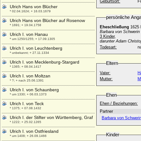
Geburtsort:
F
Ulrich Hans von Blücher
* 02.04.1624; + 16.03.1679
persönliche Ang
Ulrich Hans von Blücher auf Rosenow
* 1691; + 19.04.1758
Eheschließung
1625 
Barbara von Schwerin 
Ulrich I. von Hanau
3 Kinder,
* um 1250/1255; + 17.09.1305
darunter Adam Christo
Todesart:
na
Ulrich I. von Leuchtenberg
* unbekannt; + 27.11.1334
Ulrich I. von Mecklenburg-Stargard
Eltern
* 1365; + 08.04.1417
Vater:
H
Ulrich I. von Moltzan
Mutter:
M
* ?; + nach 25.06.1391
Ulrich I. von Schaunberg
Ehen
* um 1330; + 06.03.1373
Ulrich I. von Teck
Ehen / Beziehungen:
* 1375; + 07.08.1432
Partner
Ulrich I. der Stifter von Württemberg, Graf
Barbara von Schweri
* 1222; + 25.02.1265
Ulrich I. von Ostfriesland
Kinder
* um 1408; + 26.09.1466