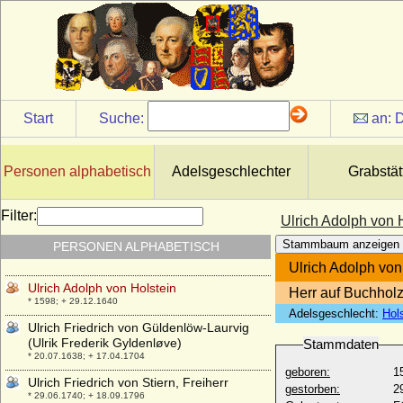
* um 1254; + nach 26.04.1305
Udilhild von Aichelberg-Merkenberg
+ nach 03.04.1305
Udilhild von Dillingen
+ 12.05.1289
Udilhild von Urach
Start
Suche:
an:
D
+ 1134
Udo II. im Lahngau
* 825-830; + nach 879
Personen alphabetisch
Adelsgeschlechter
Grabstät
Udo zu Löwenstein-Wertheim-
Freudenberg, Fürst
Filter:
Ulrich Adolph von 
* 08.09.1896; + 26.12.1980
Stammbaum anzeigen
PERSONEN ALPHABETISCH
Ulfa von Dörnberg
* 17.04.1935;
Ulrich Adolph von
Ulrich Adolph von Holstein
Herr auf Buchhol
* 1598; + 29.12.1640
Adelsgeschlecht:
Hols
Ulrich Friedrich von Güldenlöw-Laurvig
(Ulrik Frederik Gyldenløve)
Stammdaten
* 20.07.1638; + 17.04.1704
geboren:
1
Ulrich Friedrich von Stiern, Freiherr
gestorben:
2
* 29.06.1740; + 18.09.1796