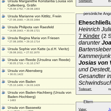
Ursula Margarethe Konstantia Louisa von
Sterbeort:
B
Callenberg, Gräfin
* 25.08.1752; + 29.08.1803
persönliche Ang
Ursula Marianne von Kittlitz, Freiin
* 27.06.1640; + 26.03.1694
Eheschließ
Ursula Philipota van Raesfeld
Heinrich Jul
* 14.08.1643; + 30.09.1721
7 Kinder
(2 S
Ursula Regina Maria von Friesen
darunter
Joa
* 27.08.1658; + 29.10.1714
Bartenslebe
Ursula Sophie von Katte (a.d.H. Vieritz)
* 26.08.1611; + 27.02.1670
Kammerjunk
Ursula van Reede (Ursulina van Reede)
Josias von 
* 30.05.1719; + 31.10.1747
und Destedt
Ursula von Abensberg
+ 30.01.1422
Gesandter i
Ursula von Baden
Schwindsuc
* 25.10.1409; + 24.03.1429
Todesart:
na
Ursula von Baden-Hachberg (Ursula von
Baden-Hochberg)
+ 1483
Eltern
Ursula von Bassewitz
Vater:
J