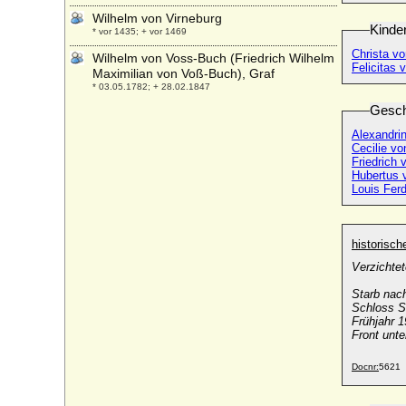
Wilhelm von Virneburg
Kinde
* vor 1435; + vor 1469
Christa v
Wilhelm von Voss-Buch (Friedrich Wilhelm
Felicitas
Maximilian von Voß-Buch), Graf
* 03.05.1782; + 28.02.1847
Gesch
Wilhelm von Voß (Wilhelm Friedrich
Heinrich Ludwig von Voss)
Alexandri
* 06.12.1784; + 13.05.1818
Cecilie v
Friedrich
Wilhelm von Waldburg zu Zeil und
Hubertus 
Trauchburg, Fürst
Louis Fer
* 26.11.1835; + 20.07.1906
Wilhelm von Waldstein
* 05.01.1475; + 1557
historisc
Wilhelm von Waldstein (Vilém IV z Vald?
Verzichte
tejna)
+ 24.02.1595
Starb nac
Schloss S
Wilhelm von Weimar-Orlamünde (Wilhelm
Frühjahr 
von Ballenstedt)
Front unte
* 1112; + 13.02.1140
Docnr:
5621
Wilhelm von Württemberg
* 27.12.1761; + 10.08.1830