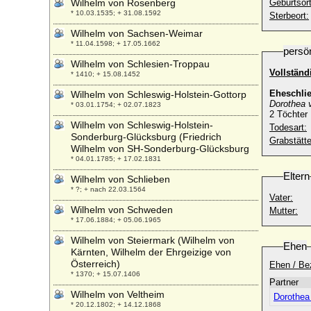
Wilhelm von Rosenberg
Geburtsort
* 10.03.1535; + 31.08.1592
Sterbeort:
Wilhelm von Sachsen-Weimar
* 11.04.1598; + 17.05.1662
persö
Wilhelm von Schlesien-Troppau
Vollstän
* 1410; + 15.08.1452
Eheschli
Wilhelm von Schleswig-Holstein-Gottorp
Dorothea v
* 03.01.1754; + 02.07.1823
2 Töchter
Wilhelm von Schleswig-Holstein-
Todesart:
Sonderburg-Glücksburg (Friedrich
Grabstätte
Wilhelm von SH-Sonderburg-Glücksburg
* 04.01.1785; + 17.02.1831
Eltern
Wilhelm von Schlieben
* ?; + nach 22.03.1564
Vater:
Wilhelm von Schweden
Mutter:
* 17.06.1884; + 05.06.1965
Wilhelm von Steiermark (Wilhelm von
Ehen
Kärnten, Wilhelm der Ehrgeizige von
Österreich)
Ehen / Be
* 1370; + 15.07.1406
Partner
Wilhelm von Veltheim
Dorothea 
* 20.12.1802; + 14.12.1868