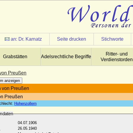
an:
Dr. Karnatz
Seite drucken
Stichworte
Ritter- und
Grabstätten
Adelsrechtliche Begriffe
Verdienstorden
von Preußen
m anzeigen
m von Preußen
on Preußen
chlecht:
Hohenzollern
mdaten
04.07.1906
:
26.05.1940