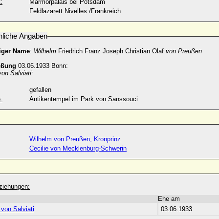
:
Marmorpalais bei Potsdam
Feldlazarett Nivelles /Frankreich
nliche Angaben
diger Name
:
Wilhelm
Friedrich Franz Joseph Christian Olaf
von Preußen
eßung
03.06.1933 Bonn:
on Salviati:
gefallen
:
Antikentempel im Park von Sanssouci
Wilhelm von Preußen, Kronprinz
Cecilie von Mecklenburg-Schwerin
ziehungen:
Ehe am
von Salviati
03.06.1933