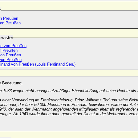
r
on Preußen
 von Preußen
wister
ne von Preußen
on Preußen
 von Preußen
von Preußen
dinand von Preußen (Louis Ferdinand Sen.)
he Bedeutung:
te 1933 wegen nicht hausgesetzmäßiger Eheschließung auf seine Rechte als
h einer Verwundung im Frankreichfeldzug. Prinz Wilhelms Tod und seine Bei
anssouci, der über 50.000 Menschen in Potsdam beiwohnten, waren der Anla
1940, der allen der Wehrmacht angehörenden Mitgliedern ehemals regierender 
rsagte. Ab 1943 wurde ihnen dann generell der Dienst in der Wehrmacht verb