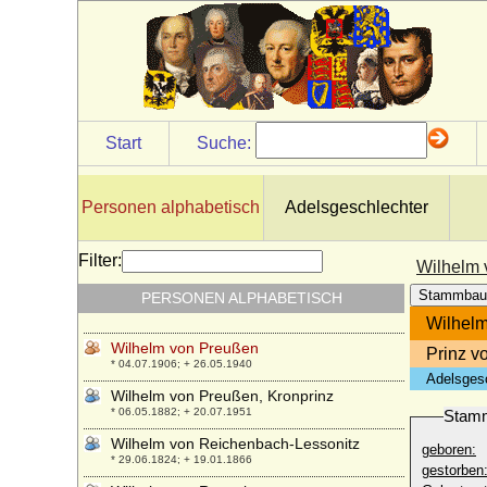
Wilhelm von Österreich
* 21.04.1827; + 29.07.1894
Wilhelm von Österreich (Wilhelm Franz
von Habsburg-Lothringen)
* 10.02.1895; + 18.08.1948
Wilhelm von Perponcher-Sedlnitzky, Graf
Start
Suche:
* 17.07.1819; + 24.06.1893
Wilhelm von Pourtalès (Albert Guillaume
de Pourtalès), Graf
Personen alphabetisch
Adelsgeschlechter
* 07.06.1815; + 01.09.1889
Wilhelm von Preußen
Filter:
Wilhelm 
* 23.06.1585; + 18.01.1586
Stammbau
PERSONEN ALPHABETISCH
Wilhelm von Preußen
* 03.07.1783; + 28.09.1851
Wilhel
Wilhelm von Preußen
Prinz v
* 04.07.1906; + 26.05.1940
Adelsges
Wilhelm von Preußen, Kronprinz
* 06.05.1882; + 20.07.1951
Stam
Wilhelm von Reichenbach-Lessonitz
geboren:
* 29.06.1824; + 19.01.1866
gestorben