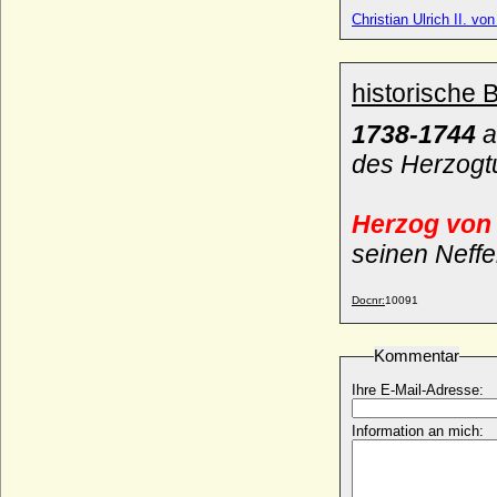
* 17.01.1738; + 10.01.1813
Christian Ulrich II. v
Carl Leopold Gottfried von Schmettau,
Reichsgraf
* 02.11.1722; + 10.08.1776
historische 
Carl Leopold von Beust (1) (Karl Leopold
von Beust), Reichsgraf
1738-1744
a
* 10.04.1701; + 19.07.1778
des Herzogt
Carl Leopold von Beust (2) (Karl Leopold
von Beust), Reichsgraf
* 02.12.1740; + 14.11.1827
Herzog von
Carl Leopold von Blücher
seinen Neffe
* 1719; + 03.09.1775
Carl Ludwig August von Hardenberg, Graf
Docnr:
10091
* 09.10.1791; + 15.05.1865
Carl Ludwig von Anhalt-Bernburg-
Kommentar
Schaumburg-Hoym (Karl Ludwig)
* 16.05.1723; + 20.08.1806
Ihre E-Mail-Adresse:
Carl Ludwig von Hohenlohe-Weikersheim
und Gleichen
Information an mich:
* 23.09.1674; + 05.05.1756
Carl Ludwig von Österreich
* 10.03.1918; + 22.12.2007