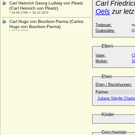
Carl Friedri
Carl Heinrich Georg Ludwig von Ploetz
(Carl Heinrich von Ploetz)
Oels
zur let
* 18.08.1799; + 30.12.1872
Carl Hugo von Bourbon-Parma (Carlos
Todesart:
na
Hugo von Bourbon-Parma)
Grabstätte:
G
* 08.04.1930;
Carl I. Alexander von Württemberg (Carl
Alexander), Herzog
Eltern
* 24.01.1684; + 12.03.1737
Vater:
C
Carl II. Eugen von Württemberg (Carl
Mutter:
S
Eugen von Württemberg), Herzog
* 11.02.1728; + 24.10.1793
Ehen
Carl II. von Baden-Durlach
* 24.06.1529; + 23.02.1577
Ehen / Beziehungen:
Carl Joseph Erdmann Henckel von
Partner
Donnersmarck, Reichsgraf
Juliane Sibylle Charl
* 24.01.1688; + 06.03.1760
Carl Joseph von Clary und Aldringen,
Fürst
Kinder
* 12.12.1777; + 31.05.1831
Carl Julius Bernhard von Bohlen,
Reichsgraf
Geschwister