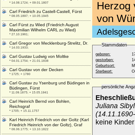
Herzog 
* 14.08.1724; + 09.01.1807
Carl Friedrich zu Castell-Castell, Fürst
von Wür
* 08.05.1897; + 10.05.1945
Carl Fürst zu Wied (Friedrich August
Adelsgesc
Maximilian Wilhelm CARL zu Wied)
* 27.10.1961;
Carl Gregor von Mecklenburg-Strelitz, Dr.
Stammdaten
* 14.03.1933;
geboren:
1
Carl Gustav Ludwig von Moltke
gestorben:
1
* 04.01.1754; + 21.01.1838
Geburtsort:
M
Carl Gustav von der Decken
Sterbeort:
O
* 1725; + 1780
Carl Gustav zu Ysenburg und Büdingen in
persönliche Ang
Büdingen, Fürst
* 11.09.1875; + 15.05.1941
Eheschließ
Carl Heinrich Bernd von Bohlen,
Juliana Siby
Reichsgraf
* 1705; + 15.11.1757
(14.11.1690-
Karl Heinrich Friedrich von der Goltz (Karl
keine Kinder
Friedrich Heinrich von der Goltz), Graf
* 08.06.1775; + 13.10.1822