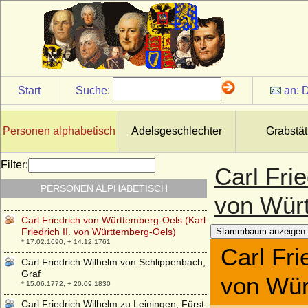
* 18.08.1705; + 04.02.1763
Carl Friedrich von Sachsen-Weimar-
Eisenach
* 02.02.1783; + 08.07.1853
Carl Friedrich von Schlippenbach (Karl
Friedrich von Schlippenbach), Graf
* 07.09.1658; + 09.01.1723
Start
Suche:
an:
D
Carl Friedrich von Seherr-Thoß (Friedrich
von Seherr-Thoß), Freiherr
* 17.06.1754; + 04.03.1814
Personen alphabetisch
Adelsgeschlechter
Grabstät
Carl Friedrich von Siemens
* 05.09.1872; + 09.07.1941
Filter:
Carl Fri
Carl Friedrich von Wartensleben,
PERSONEN ALPHABETISCH
Reichsgraf
von Wür
* 13.03.1710; + 06.03.1778
Carl Friedrich von Württemberg-Oels (Karl
Friedrich II. von Württemberg-Oels)
Stammbaum anzeigen
* 17.02.1690; + 14.12.1761
Carl Fri
Carl Friedrich Wilhelm von Schlippenbach,
Graf
von Wür
* 15.06.1772; + 20.09.1830
Carl Friedrich Wilhelm zu Leiningen, Fürst