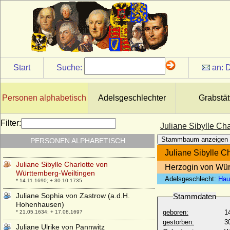
Juliane Friederike Luise von der
Schulenburg, Reichsgräfin
* 18.12.1713; + 04.07.1772
Juliane Luise von Kunowitz
* 21.08.1671; + 21.10.1754
Juliane Luise von Sydow (Juliane Luise
Wilhelmine von Sydow)
Start
Suche:
an:
D
* 04.06.1719; + 24.08.1774
Juliane Magdalena von Pfalz-Zweibrücken
* 23.04.1621; + 15.10.1672
Personen alphabetisch
Adelsgeschlechter
Grabstät
Juliane Maria von Braunschweig-
Wolfenbüttel
Filter:
Juliane Sibylle Ch
* 04.09.1729; + 10.10.1796
Stammbaum anzeigen
PERSONEN ALPHABETISCH
Juliane Schmid
* 22.05.1753; + 1815
Juliane Sibylle C
Juliane Sibylle Charlotte von
Herzogin von Wür
Württemberg-Weiltingen
Adelsgeschlecht:
Hau
* 14.11.1690; + 30.10.1735
Juliane Sophia von Zastrow (a.d.H.
Stammdaten
Hohenhausen)
geboren:
1
* 21.05.1634; + 17.08.1697
gestorben:
3
Juliane Ulrike von Pannwitz