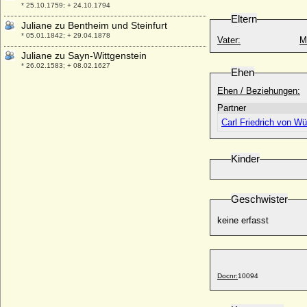
* 25.10.1759; + 24.10.1794
Eltern
Juliane zu Bentheim und Steinfurt
* 05.01.1842; + 29.04.1878
Vater:
M
Juliane zu Sayn-Wittgenstein
* 26.02.1583; + 08.02.1627
Ehen
Julianna Batthyany von Nemet-Ujvar
Ehen / Beziehungen:
* 10.06.1827; + 19.11.1871
Partner
Julie Agnes Emilie zu Stolberg-Stolberg,
Carl Friedrich von Wü
Gräfin
* 10.12.1790; + 12.03.1836
Julie Felicitas von Württemberg-Weiltingen
Kinder
* 19.12.1619; + 03.01.1661
Julie Gräfin Grote (Antoinette-Julia Gräfin
Geschwister
Grote)
* 09.10.1902; + 17.02.1988
keine erfasst
Julie von Bohlen, Gräfin
* 10.06.1800; + 25.03.1866
Julie von Brandenburg (Sophie Julie
Gräfin von Brandenburg)
Docnr:
10094
* 04.01.1793; + 27.01.1848
Julie von Köller