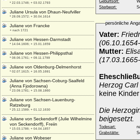
Geburtsort:
W
* 22.03.1746; + 03.02.1793
Sterbeort:
S
Juliane Ursula von Dhaun-Neufviller
* 28.09.1572; + 30.04.1614
persönliche Ang
Juliane von Francke
+ nach 1721
Vater:
Fried
Juliane von Hessen-Darmstadt
(06.10.1654
* 14.04.1606; + 15.01.1659
Mutter:
Elis
Juliane von Hessen-Philippsthal
(17.03.1665
* 08.06.1761; + 09.11.1799
Juliane von Oldenburg-Delmenhorst
* 02.07.1615; + 16.05.1691
Eheschließ
Juliane von Sachsen-Coburg-Saalfeld
Herzog Carl 
(Anna Fjodorowna)
* 23.09.1781; + 15.08.1860
keine Kinder
Juliane von Sachsen-Lauenburg-
Ratzeburg
Die Herzogi
* 25.12.1589; + 01.12.1630
beigesetzt.
Juliane von Seckendorff (Julie Wilhelmine
von Seckendorff), Freiin
Todesart:
na
* 15.03.1786; + 04.04.1857
Grabstätte:
S
Juliane von Wobeser