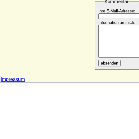
Kommentar
* 17.08.1859; + 24.09.1942
Julie von Münster-Meinhövel, Gräfin
Ihre E-Mail-Adresse:
* 20.09.1776; + 31.01.1839
Information an mich:
Julie von Scharnhorst
* 28.07.1788; + 20.02.1827
Julie von Voß (Julie von Voss, eigentlich
Elisabeth Amalie von Voß), Gräfin
Ingenheim
* 04.07.1766; + 25.03.1789
Julie Zuckschwerdt
absenden
* 26.09.1862; + 14.01.1943
Juliette Louvet
Impressum
* 09.05.1867; + 24.09.1930
Julius Alexander von Jagow
* 06.08.1825; + 21.02.1897
Julius August von Bothmer, Reichsfreiherr
* 26.12.1620; + 18.01.1703
Julius Echter von Mespelbrunn,
Fürstbischof
* 18.03.1545; + 13.09.1617
Julius Ernst Emil von Bismarck (Julius von