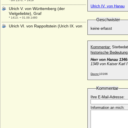
* um 1370; + 1419
Ulrich IV. von Hanau
Ulrich V. von Württemberg (der
Vielgeliebte), Graf
* 1413; + 01.09.1480
Geschwister
Ulrich VI. von Rappoltstein (Urich IX. von
keine erfasst
Rappoltstein)
* 1495; + 25.07.1531
Ulrich VII. von Moltzan
Kommentar:
Sterbeda
* ?; + nach 03.07.1640
historische Bedeutung
Ulrich von Bismarck (Levin Ulrich von
Herr von Hanau 1346
Bismarck), königl.-preußischer
1349 von Kaiser Karl 
Generalmajor
* 11.03.1844; + 26.10.1897
Docnr:
10166
Ulrich von Bismarck (Ludolf Friedrich Edo
Kuno Ulrich v. Bismarck)
* 03.08.1904; + 1943
Kommentar
Ulrich von Cammin (Ulrich von Pommern)
Ihre E-Mail-Adresse:
* 12.08.1589; + 31.10.1622
Information an mich:
Ulrich von Gosham (Ulrich I. von Gosham)
* um 1030; + Sommer 1083
Ulrich von Kaunitz (Ulrich V. von Kaunitz,
Ulrich VI. von Kaunitz)