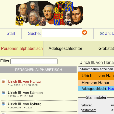
Ulrich I. von Ostfriesland
* um 1408; + 26.09.1466
Ulrich I. von Wettin
* um 1170; + 28.09.1206
Ulrich I. von Württemberg, Herzog
* 08.02.1487; + 06.11.1550
Start
Suche:
an:
D
Ulrich II. von Hanau
* zwischen 1279 und 1288; + 23.09.1346
Ulrich II. von Moltzan
Personen alphabetisch
Adelsgeschlechter
Grabstät
* ?; + 07.08.1459
Ulrich II. von Ostfriesland
Filter:
Ulrich III. von Han
* 16.07.1605; + 01.11.1648
Stammbaum anzeigen
PERSONEN ALPHABETISCH
Ulrich II. von Württemberg, Graf
* um 1254; + 18.09.1279
Ulrich III. von Ha
Ulrich III. von Hanau
Herr von Hanau
* um 1310; + 31.08.1369
Adelsgeschlecht:
Hau
Ulrich III. von Kärnten
* 1220; + 27.10.1269
Stammdaten
Ulrich III. von Kyburg
geboren:
u
* unbekannt; + 1227
gestorben:
3