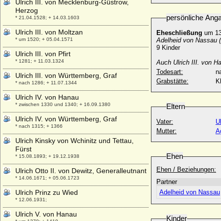
Ulrich III. von Mecklenburg-Güstrow,
Herzog
persönliche Ang
* 21.04.1528; + 14.03.1603
Ulrich III. von Moltzan
Eheschließung
um 13
* um 1520; + 05.04.1571
Adelheid von Nassau 
9 Kinder
Ulrich III. von Pfirt
* 1281; + 11.03.1324
Auch Ulrich III. von 
Todesart:
na
Ulrich III. von Württemberg, Graf
Grabstätte:
K
* nach 1286; + 11.07.1344
Ulrich IV. von Hanau
* zwischen 1330 und 1340; + 16.09.1380
Eltern
Ulrich IV. von Württemberg, Graf
Vater:
U
* nach 1315; + 1366
Mutter:
A
Ulrich Kinsky von Wchinitz und Tettau,
Fürst
Ehen
* 15.08.1893; + 19.12.1938
Ehen / Beziehungen:
Ulrich Otto II. von Dewitz, Generalleutnant
* 14.06.1671; + 05.06.1723
Partner
Ulrich Prinz zu Wied
Adelheid von Nassau
* 12.06.1931;
Ulrich V. von Hanau
Kinder