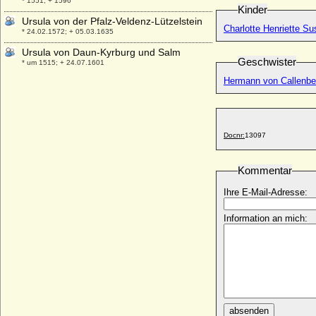
* 1551; + 1596
Kinder
Ursula von der Pfalz-Veldenz-Lützelstein
Charlotte Henriette S
* 24.02.1572; + 05.03.1635
Ursula von Daun-Kyrburg und Salm
Geschwister
* um 1515; + 24.07.1601
Hermann von Callenber
Ursula von Greysing
+ 1511
Ursula von Harrach
* 1522; + 18.09.1554
Docnr:
13097
Ursula von Klüx und Hennersdorf
* nicht überliefert; + nicht überliefert
Kommentar
Ursula von Pentz
* ?; + nach 20.01.1580
Ihre E-Mail-Adresse:
Ursula von Quitzow
Information an mich:
* um 1600; + 14.05.1647
Ursula von Razüns
* unbekannt; + 17.02.1477
Ursula von Rohr (a.d.H. Freienstein)
* ?; + nach dem 06.01.1532
Ursula von Rosenfeld
absenden
* unbekannt; + 26.02.1538