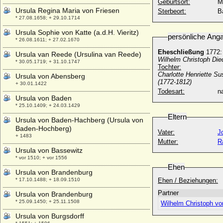
Geburtsort:
M
Ursula Regina Maria von Friesen
Sterbeort:
B
* 27.08.1658; + 29.10.1714
Ursula Sophie von Katte (a.d.H. Vieritz)
persönliche Ang
* 26.08.1611; + 27.02.1670
Eheschließung
1772:
Ursula van Reede (Ursulina van Reede)
Wilhelm Christoph Die
* 30.05.1719; + 31.10.1747
Tochter:
Charlotte Henriette Su
Ursula von Abensberg
(1772-1812)
+ 30.01.1422
Todesart:
na
Ursula von Baden
* 25.10.1409; + 24.03.1429
Eltern
Ursula von Baden-Hachberg (Ursula von
Baden-Hochberg)
Vater:
J
+ 1483
Mutter:
R
Ursula von Bassewitz
* vor 1510; + vor 1556
Ehen
Ursula von Brandenburg
* 17.10.1488; + 18.09.1510
Ehen / Beziehungen:
Partner
Ursula von Brandenburg
* 25.09.1450; + 25.11.1508
Wilhelm Christoph vo
Ursula von Burgsdorff