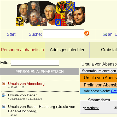
+ 1484
Ursula Margarethe Konstantia Louisa von
Callenberg, Gräfin
* 25.08.1752; + 29.08.1803
Ursula Marianne von Kittlitz, Freiin
* 27.06.1640; + 26.03.1694
Start
Suche:
an:
D
Ursula Philipota van Raesfeld
* 14.08.1643; + 30.09.1721
Ursula Regina Maria von Friesen
Personen alphabetisch
Adelsgeschlechter
Grabstät
* 27.08.1658; + 29.10.1714
Ursula Sophie von Katte (a.d.H. Vieritz)
Filter:
Ursula von Abensb
* 26.08.1611; + 27.02.1670
Stammbaum anzeigen
PERSONEN ALPHABETISCH
Ursula van Reede (Ursulina van Reede)
* 30.05.1719; + 31.10.1747
Ursula von Abens
Ursula von Abensberg
Freiin von Abens
+ 30.01.1422
Adelsgeschlecht:
Gra
Ursula von Baden
* 25.10.1409; + 24.03.1429
Stammdaten
Ursula von Baden-Hachberg (Ursula von
gestorben:
3
Baden-Hochberg)
+ 1483