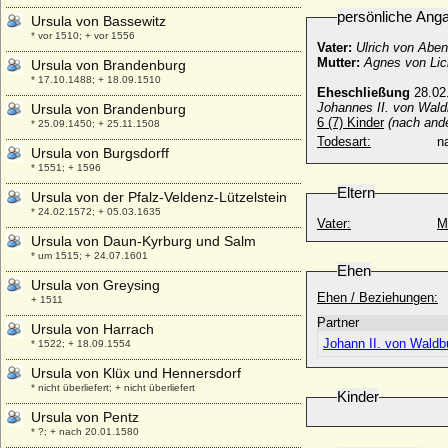
persönliche Ang
Ursula von Bassewitz
* vor 1510; + vor 1556
Vater:
Ulrich von Abe
Mutter:
Agnes von Lic
Ursula von Brandenburg
* 17.10.1488; + 18.09.1510
Eheschließung
28.02
Johannes II. von Wald
Ursula von Brandenburg
6 (7) Kinder
(nach and
* 25.09.1450; + 25.11.1508
Todesart:
na
Ursula von Burgsdorff
* 1551; + 1596
Eltern
Ursula von der Pfalz-Veldenz-Lützelstein
* 24.02.1572; + 05.03.1635
Vater:
M
Ursula von Daun-Kyrburg und Salm
* um 1515; + 24.07.1601
Ehen
Ursula von Greysing
Ehen / Beziehungen:
+ 1511
Partner
Ursula von Harrach
Johann II. von Waldb
* 1522; + 18.09.1554
Ursula von Klüx und Hennersdorf
* nicht überliefert; + nicht überliefert
Kinder
Ursula von Pentz
* ?; + nach 20.01.1580