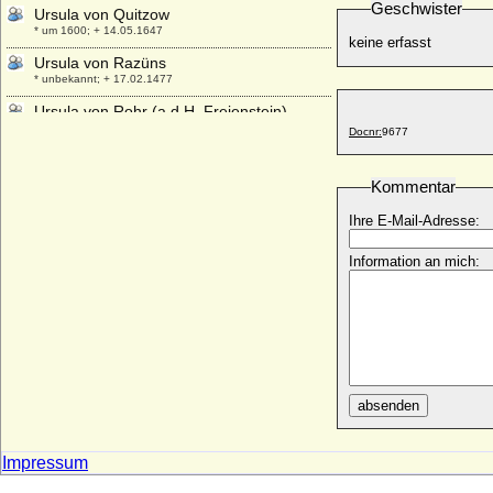
Geschwister
Ursula von Quitzow
* um 1600; + 14.05.1647
keine erfasst
Ursula von Razüns
* unbekannt; + 17.02.1477
Ursula von Rohr (a.d.H. Freienstein)
* ?; + nach dem 06.01.1532
Docnr:
9677
Ursula von Rosenfeld
* unbekannt; + 26.02.1538
Kommentar
Ursula von Sachsen-Lauenburg-
Ihre E-Mail-Adresse:
Ratzeburg
* 1520; + 31.12.1577
Information an mich:
Ursula von Sachsen-Lauenburg-
Ratzeburg
* 1552; + 22.10.1620
Ursula von Schwarzburg-Wachsenburg
* 1410; + 1461
Ursula von Siemens
absenden
* 25.08.1906; + 1980
Ursula von Stechow
* ?; + 17.12.1637
Impressum
Ursula von Thümen (a.d.H. Blankensee)