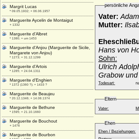
persönliche Ang
Margrit Lucas
* 09.05.1932; + 06.06.1957
Vater:
Adam 
Marguerite Aycelin de Montaigut
Mutter:
Ilsa
+ 1332
Marguerite d'Albret
* 1380; + um 1453
Eheschließ
Marguerite d'Anjou (Marguerite de Sicile,
Hans von Ho
Margarete von Anjou)
Sohn:
* 1273; + 31.12.1299
Ulrich Adolp
Marguerite d'Artois
* 1285; + 24.04.1311
Grabow un
Marguerite d'Enghien
Todesart:
na
* 1372 (1360 ?); + 1433 ?
Marguerite de Beaujeu
Eltern
* 20.12.1346; + 14.08.1374
Marguerite de Bethune
Vater:
M
* 1595; + 21.10.1660
Marguerite de Bouchout
Ehen
+ 1476
Ehen / Beziehungen:
Marguerite de Bourbon