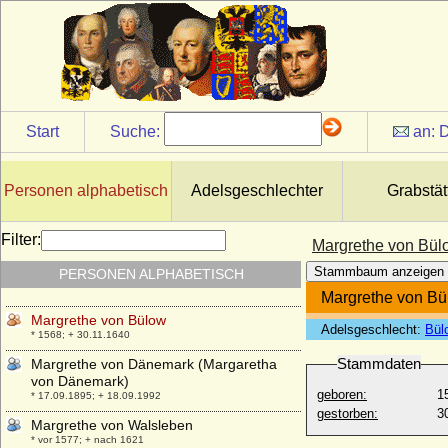
* 10.06.1911;
Margrethe Magdalene Norville
* 16.08.1807; + 10.10.1847
Margrethe Maltesdatter Juul
* nach 1625; + ?
Margrethe Pape, spätere Baronesse von
Start
Suche:
an:
D
Löwendal
* 1620; + 1684
Margrethe Podebusk
Personen alphabetisch
Adelsgeschlechter
Grabstät
* 1598; + um 1632
Margrethe Raben
Filter:
Margrethe von Bül
* 08.12.1726; + 13.09.1794
Stammbaum anzeigen
PERSONEN ALPHABETISCH
Margrethe Rumohr
* 07.11.1638; + 11.03.1705
Margrethe von B
Margrethe von Bülow
Adelsgeschlecht:
Bül
* 1568; + 30.11.1640
Stammdaten
Margrethe von Dänemark (Margaretha
von Dänemark)
geboren:
1
* 17.09.1895; + 18.09.1992
gestorben:
3
Margrethe von Walsleben
* vor 1577; + nach 1621