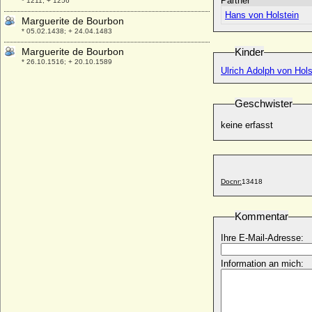
Partner
* 1211; + 1256
Hans von Holstein
Marguerite de Bourbon
* 05.02.1438; + 24.04.1483
Marguerite de Bourbon
Kinder
* 26.10.1516; + 20.10.1589
Ulrich Adolph von Hols
Marguerite de Bourgogne
* 1290; + 15.08.1315
Geschwister
Marguerite de Chauvigny
* um 1410; + nach dem 22.07.1473
keine erfasst
Marguerite de Clisson
+ 1441
Marguerite de Dampierre (Margarethe von
Docnr:
13418
Dampierre)
+ 1316
Kommentar
Marguerite de Dreux (Marguerite de
Bretagne)
Ihre E-Mail-Adresse:
* 1443; + 22.09.1469
Marguerite de Foix (Marguerite de Foix-
Information an mich:
Navarre)
* 1458; + 15.05.1486
Marguerite de France
* 1254; + 12.07.1271