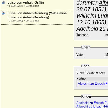
darunter
Alb
Luise von Anhalt, Gräfin
* 03.09.1767; + 04.04.1842
28.07.1851)
Luise von Anhalt-Bernburg (Wilhelmine
Wilhelm Ludw
Luise von Anhalt-Bernburg)
12.10.1865),
* 30.10.1799; + 09.12.1882
Adelheid zu
Luise von Anhalt-Dessau (Louise von
Anhalt-Dessau)
Todesart:
na
* 10.02.1631; + 25.04.1680
Luise von Baden (Luise Caroline)
* 08.01.1767; + 11.01.1767
Eltern
Luise von Berg
Vater:
M
* 28.11.1780; + 1865
Luise von Blumenthal, Gräfin
Ehen
* 22.04.1776; + 04.11.1829
Ehen / Beziehungen:
Luise von Borstell
* 1654; + 1727
Partner
Albrecht zu Erbach-F
Luise von Degenfeld (Marie Luise von
Degenfeld)
* 1634; + 28.03.1677
Kinder
Luise von der Decken
Adelheid zu Erbach-F
* 06.10.1810; + 07.09.1866
Albrecht zu Erbach-Fü