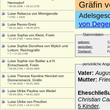
Gräfin 
Hermsdorf
* 06.06.1658; + 29.12.1735
Luise Rebecca von Minnigerode
Adelsgesc
* 1752; + 1816
von Degen
Luise Reuss-Greiz
* 03.12.1822; + 28.05.1875
Stammdaten
Luise Sophia von Kleist, Freiin
* 21.05.1760; + keine Daten
geboren:
1
Luise Sophie Dorothea von Wylich und
gestorben:
1
Lottum, Reichsgräfin
Sterbeort:
F
* ?; + 17.02.1748
Luise Sophie von Buttlar a.d.H.
persönliche Ang
Ermschwerdt, Freiin
* 05.09.1739; + 18.04.1806
Vater:
Augus
Luise Therese Karoline Henckel von
Mutter:
Frie
Donnersmarck, Gräfin
* 17.09.1820; + 30.01.1902
Luise Ulrike Pauline von Wedel
Eheschließ
* 20.04.1801; + 04.01.1823
Christian Ca
Luise Ulrike von Preußen
5 Kinder,
* 24.07.1720; + 16.07.1782