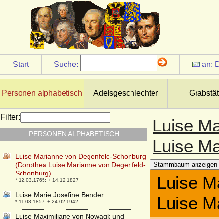
* 31.03.1576; + 15.03.1644
Luise Karoline Friedericke Melanie von
Angern-Stilcke
* 19.08.1859; + 03.10.1895
Luise Karoline von Hessen-Kassel
* 28.09.1789; + 13.03.1867
Start
Suche:
an:
D
Luise Karoline von Schlitz, gen. von Görtz
* 16.11.1773; + 1843
Luise Küchmeister von Sternberg, Gräfin
Personen alphabetisch
Adelsgeschlechter
Grabstät
* 16.02.1809; + Jan. 1882
Luise Margarete von der Asseburg
Filter:
Luise Ma
* 10.07.1657; + 18.12.1698
PERSONEN ALPHABETISCH
Luise Margarete von Preußen
Luise Ma
* 25.07.1860; + 14.03.1917
Luise Marianne von Degenfeld-Schonburg
(Dorothea Luise Marianne von Degenfeld-
Stammbaum anzeigen
Schonburg)
Luise M
* 12.03.1765; + 14.12.1827
Luise Marie Josefine Bender
Luise M
* 11.08.1857; + 24.02.1942
Luise Maximiliane von Nowagk und