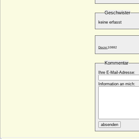
Luise von der Lancken (Luise Dorothea
von der Lancken)
Geschwister
* 28.10.1806; + 07.01.1885
Luise von Elsner
keine erfasst
* 1811; + 1846
Luise von der Recke, Freiin
* 16.10.1787; + 06.04.1874
Docnr:
10882
Luise von Eickstedt
* 14.03.1749; + keine Daten
Luise von Hanstein
Kommentar
* 18.01.1808; + 03.12.1828
Ihre E-Mail-Adresse:
Luise von Hessen-Kassel
* 07.09.1817; + 29.09.1898
Information an mich:
Luise von Hohnhorst
* 10.09.1798; + 03.12.1873
Luise von Kielmansegg, Gräfin
* 15.04.1798; + 25.04.1874
Luise von Klinckowström, Gräfin
* 06.04.1800; + 02.12.1858
absenden
Luise von Krassow, Freiin
* 31.10.1843; + 07.02.1930