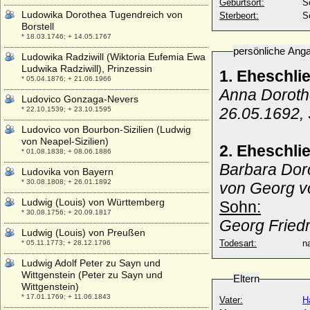
Geburtsort:
S
Ludowika Dorothea Tugendreich von
Sterbeort:
S
Borstell
* 18.03.1746; + 14.05.1767
persönliche Ang
Ludowika Radziwill (Wiktoria Eufemia Ewa
Ludwika Radziwill), Prinzessin
1. Eheschl
* 05.04.1876; + 21.06.1966
Anna Doroth
Ludovico Gonzaga-Nevers
26.05.1692,
* 22.10.1539; + 23.10.1595
Ludovico von Bourbon-Sizilien (Ludwig
von Neapel-Sizilien)
2. Eheschli
* 01.08.1838; + 08.06.1886
Barbara Dor
Ludovika von Bayern
* 30.08.1808; + 26.01.1892
von Georg v
Ludwig (Louis) von Württemberg
Sohn:
* 30.08.1756; + 20.09.1817
Georg Friedr
Ludwig (Louis) von Preußen
Todesart:
na
* 05.11.1773; + 28.12.1796
Ludwig Adolf Peter zu Sayn und
Wittgenstein (Peter zu Sayn und
Eltern
Wittgenstein)
* 17.01.1769; + 11.06.1843
Vater:
H