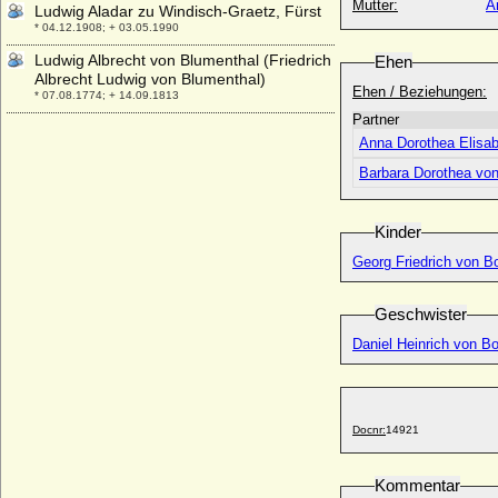
Mutter:
A
Ludwig Aladar zu Windisch-Graetz, Fürst
* 04.12.1908; + 03.05.1990
Ludwig Albrecht von Blumenthal (Friedrich
Ehen
Albrecht Ludwig von Blumenthal)
Ehen / Beziehungen:
* 07.08.1774; + 14.09.1813
Partner
Ludwig Alexander Roeleman Quadt von
Anna Dorothea Elisa
Wykradt, Freiherr
* 1674/1675; + 14.03.1745
Barbara Dorothea vo
Ludwig Alexander von Wreech (Ludwig
von Wreich), Graf
Kinder
* 1734; + 20.06.1795
Georg Friedrich von Bo
Ludwig Aloys zu Hohenlohe-Waldenburg-
Bartenstein
* 18.08.1765; + 31.05.1829
Geschwister
Ludwig August Busso Constantin von der
Daniel Heinrich von Bo
Asseburg-Falkenstein, Graf
* 06.06.1829; + 20.04.1909
Ludwig August Egon zu Fürstenberg-
Stühlingen (Ludwig August Egon zu
Docnr:
14921
Fürstenberg-Weitra)
* 04.02.1705; + 10.11.1759
Kommentar
Ludwig August Friedrich von Wrangel,