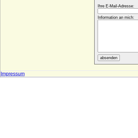
Freiherr
Ihre E-Mail-Adresse:
* 22.04.1774; + 04.05.1851
Ludwig August von der Asseburg-
Information an mich:
Falkenstein, Graf
* 11.01.1796; + 24.10.1869
Ludwig August von der Schulenburg,
Reichsgraf
* 08.12.1777; + 29.05.1826
Ludwig August von L'Estocq
absenden
* 14.04.1688; + 03.01. 1747
Ludwig August von Pourtales, Graf
* 17.03.1796; + 07.06.1870
Impressum
Ludwig Carl Kleist von Bornstedt
* 11.10.1772; + 11.09.1854
Ludwig Casimir zu Sayn-Wittgenstein-
Berleburg
* 20.04.1598; + 06.06.1643
Ludwig Casimir zu Ysenburg und
Büdingen in Büdingen
* 25.08.1710; + 15.12.1775
Ludwig Christian Heinrich Ferdinand von
Wartensleben, Graf