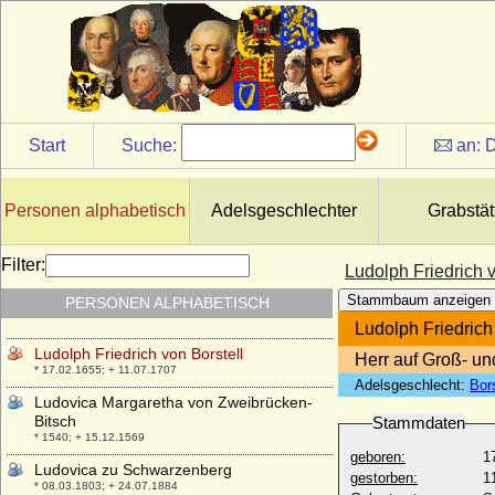
Moltsane, auch als Ludolf I. von Moltzan
geführt)
+ um/nach 1283
Ludolf von Moltzan (Lüdeke von Moltzan,
auch: Ludolf I. v. Moltzan)
* um 1343; + vor 01.06.1417
Start
Suche:
an:
D
Ludolf X. von Alvensleben
* 1511; + 11.04.1596
Ludolf XIV. von Alvensleben
Personen alphabetisch
Adelsgeschlechter
Grabstät
* 24.02.1554; + 04.07.1626
Ludolph Friedrich Adolf von Boenen,
Filter:
Freiherr (später: Ludolph Friedrich
Ludolph Friedrich v
Reichsgraf von und zu Westerholt-
Stammbaum anzeigen
PERSONEN ALPHABETISCH
Gysenberg)
* 1747; + 1828
Ludolph Friedrich
Ludolph Friedrich von Borstell
Herr auf Groß- un
* 17.02.1655; + 11.07.1707
Adelsgeschlecht:
Bors
Ludovica Margaretha von Zweibrücken-
Bitsch
Stammdaten
* 1540; + 15.12.1569
geboren:
1
Ludovica zu Schwarzenberg
gestorben:
1
* 08.03.1803; + 24.07.1884