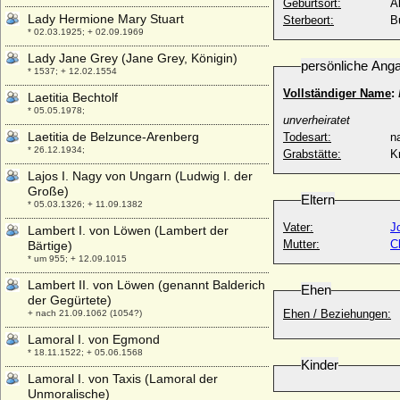
Geburtsort:
A
Lady Hermione Mary Stuart
Sterbeort:
B
* 02.03.1925; + 02.09.1969
Lady Jane Grey (Jane Grey, Königin)
persönliche Ang
* 1537; + 12.02.1554
Vollständiger Name
:
Laetitia Bechtolf
* 05.05.1978;
unverheiratet
Laetitia de Belzunce-Arenberg
Todesart:
na
* 26.12.1934;
Grabstätte:
K
Lajos I. Nagy von Ungarn (Ludwig I. der
Große)
Eltern
* 05.03.1326; + 11.09.1382
Vater:
J
Lambert I. von Löwen (Lambert der
Mutter:
C
Bärtige)
* um 955; + 12.09.1015
Lambert II. von Löwen (genannt Balderich
Ehen
der Gegürtete)
Ehen / Beziehungen:
+ nach 21.09.1062 (1054?)
Lamoral I. von Egmond
* 18.11.1522; + 05.06.1568
Kinder
Lamoral I. von Taxis (Lamoral der
Unmoralische)