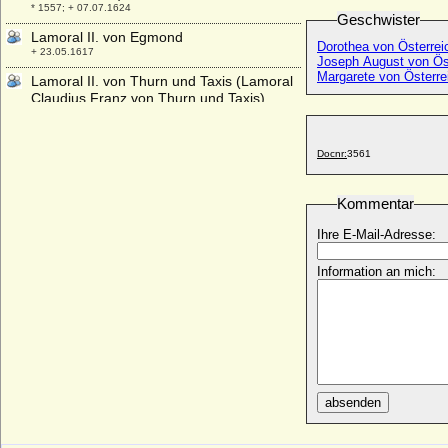
* 1557; + 07.07.1624
Geschwister
Lamoral II. von Egmond
Dorothea von Österrei
+ 23.05.1617
Joseph August von Ös
Margarete von Österre
Lamoral II. von Thurn und Taxis (Lamoral
Claudius Franz von Thurn und Taxis)
* 1621; + 13.09.1676
Lanzelin von Altenburg und von Thurgau
Docnr:
3561
(Lanzelinus I. von Altenburg)
+ 991
Laudomia Acciaiuoli
Kommentar
* unbekannt; + unbekannt
Ihre E-Mail-Adresse:
Laudomia de' Medici (Laudomia di
Lorenzo de' Medici)
Information an mich:
* um 1512; + nach 1569 ?
Laura de Dianti
+ 27.06.1573
Laura Elena Martínez Harring
* 03.03.1964;
Laura Martinozzi
absenden
* 1639; + 19.07.1687
Laura Ponte y Martínez