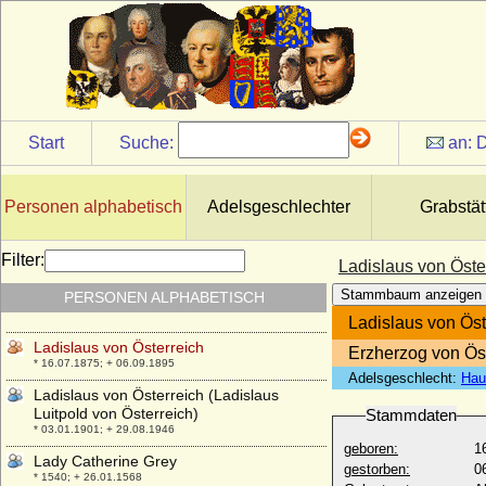
Ladislaja von Lamberg
* 20.03.1870; + 17.03.1952
Ladislaus I. Popel von Lobkowicz, Freiherr
* ?; + um 1505
Ladislaus II. (der Jüngere) Popel von
Lobkowicz, Freiherr
Start
Suche:
an:
D
* 1501; + 15.12.1584
Ladislas Poniatowski
* 10.11.1946;
Personen alphabetisch
Adelsgeschlechter
Grabstät
Ladislaus Postumus, König
* 22.02.1440; + 23.11.1457
Filter:
Ladislaus von Öste
Ladislaus von Neapel (Ladislao I di Napoli
Stammbaum anzeigen
PERSONEN ALPHABETISCH
il Magnanimo)
* 1376; + 06.08.1414
Ladislaus von Öst
Ladislaus von Österreich
Erzherzog von Ös
* 16.07.1875; + 06.09.1895
Adelsgeschlecht:
Hau
Ladislaus von Österreich (Ladislaus
Luitpold von Österreich)
Stammdaten
* 03.01.1901; + 29.08.1946
geboren:
1
Lady Catherine Grey
gestorben:
0
* 1540; + 26.01.1568