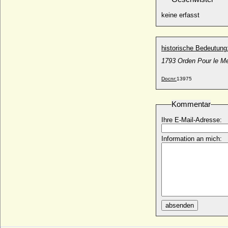
Levin Friedrich I. von Bismarck
* 23.12.1623; + 17.02.1696
keine erfasst
Levin Friedrich II. von Bismarck
* 03.10.1703; + 15.10.1774
historische Bedeutung
Levin Friedrich III. von der Schulenburg
* 23.08.1708; + 27.12.1739
1793 Orden Pour le Me
Levin Friedrich IV. von der Schulenburg,
Reichsgraf
Docnr:
13975
* 23.06.1738; + 20.03.1801
Levin Friedrich III. von Hake (Levin
Kommentar
Friedrich von Hake)
* 10.01.1713*; + 25.03.1785
Ihre E-Mail-Adresse:
Levin IV. von der Schulenburg
Information an mich:
* 30.12.1571; + 22.01.1614
Levin Joachim I. von Moltzahn (Levin
Joachim I. von Maltzahn)
* 28.04.1688; + 17.04.1750
Levin Rudolf von der Schulenburg,
Generalleutnant
* 23.10.1727; + 22.09.1788
absenden
Levin von Veltheim
* vor 1534; + nach 1568