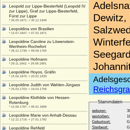
Adelsnat
Leopold zur Lippe-Biesterfeld (Leopold IV.
zur Lippe), Graf zur Lippe-Biesterfeld,
Dewitz,
Fürst zur Lippe
* 30.05.1871; + 30.12.1949
Salzwed
Leopoldina von Brasilien
* 13.07.1847; + 07.02.1871
Winterf
Leopoldine Caroline zu Löwenstein-
Wertheim-Rochefort
Seegard
* 28.12.1739; + 09.06.1765
Leopoldine Hofmann
Johanni
* 29.11.1842; + 29.09.1891
Leopoldine Hoyos, Gräfin
* 15.04.1870; + 20.02.1935
Adelsgesc
Leopoldine Judith von Wahlen-Jürgass
Reichsgra
* 25.03.1703; + 19.03.1756
Leopoldine Klothilde von Hessen-
Stammdaten
Rotenburg
* 12.09.1787; + 06.01.1869
geboren:
3
Leopoldine Marie von Anhalt-Dessau
gestorben:
1
* 12.12.1716; + 27.01.1782
Geburtsort:
G
Sterbeort:
G
Leopoldine Rehfeld