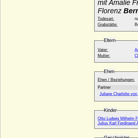
mit Amalie F
* 02.07.1790; + 10.03.1851
Florenz
Ber
Leszek der Schwarze von Polen (Leszek
II. Czarny)
Todesart:
na
* 1241; + 30.09.1288
Grabstätte:
B
Leszek der Weiße von Polen (Leszek I.
Bialy)
Eltern
* 1184 (1186); + 24.11.1227
Letice Murat (Letitia Murat)
Vater:
A
* 25.04.1802; + 12.03.1859
Mutter:
C
Letitia Carcano
* 1950;
Ehen
Letizia Napoleon (Maria Laetitia
Ehen / Beziehungen:
Bonaparte)
* 20.11.1866; + 25.10.1926
Partner
Juliane Charlotte von
Levin Christoph Friedrich von Bismarck
* 18.01.1748; + 27.05.1802
Levin Dietrich von der Schulenburg
Kinder
* 13.02.1678; + 10.09.1743
Otto Ludwig Wilhelm F
Levin Friedrich Christoph August von
Julius Karl Ferdinand 
Bismarck (Levin Friedrich von Bismarck)
* 19.02.1771; + 26.08.1847
Geschwister