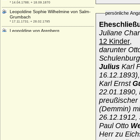
* 14.04.1788; + 18.09.1870
Leopoldine Sophie Wilhelmine von Salm-
persönliche Ang
Grumbach
* 17.11.1731; + 28.02.1795
Eheschließ
Leopoldine von Arenberg
Juliane Char
* 30.07.1751; + 26.08.1812
12 Kinder,
Leopoldine von Baden
darunter Ot
* 22.02.1837; + 23.12.1903
Schulenburg
Leopoldine von Riese-Stallburg (Maria
Leopoldine Aloysia von Riese-Stallburg),
Julius
Karl 
Freiin
16.12.1893),
* 07.01.1822; + 1899
Karl Ernst
G
Leopoldine von und zu Liechtenstein
* 30.01.1754; + 16.10.1823
22.01.1890, 
Leopoldine von Waldburg-Zeil, Gräfin
preußischer
* 27.06.1811; + 10.02.1886
(Demmin) mi
Leopoldine von Waldstein
* 07.08.1761; + 30.11.1846
26.12.1912, 
Leopoldine zu Fürstenberg-Stühlingen
Paul Otto
We
* 10.04.1781; + 07.06.1806
Herr zu Eich
Leopoldo von Bourbon-Sizilien