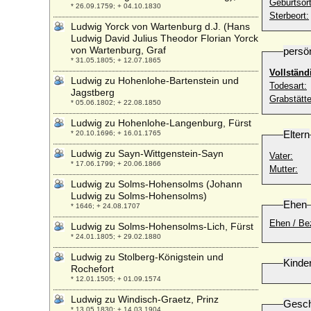
Geburtsort
* 26.09.1759; + 04.10.1830
Sterbeort:
Ludwig Yorck von Wartenburg d.J. (Hans
Ludwig David Julius Theodor Florian Yorck
von Wartenburg, Graf
persö
* 31.05.1805; + 12.07.1865
Vollständ
Ludwig zu Hohenlohe-Bartenstein und
Todesart:
Jagstberg
Grabstätte
* 05.06.1802; + 22.08.1850
Ludwig zu Hohenlohe-Langenburg, Fürst
Eltern
* 20.10.1696; + 16.01.1765
Ludwig zu Sayn-Wittgenstein-Sayn
Vater:
* 17.06.1799; + 20.06.1866
Mutter:
Ludwig zu Solms-Hohensolms (Johann
Ludwig zu Solms-Hohensolms)
Ehen
* 1646; + 24.08.1707
Ehen / Be
Ludwig zu Solms-Hohensolms-Lich, Fürst
* 24.01.1805; + 29.02.1880
Ludwig zu Stolberg-Königstein und
Kinde
Rochefort
* 12.01.1505; + 01.09.1574
Ludwig zu Windisch-Graetz, Prinz
Gesch
* 13.05.1830; + 14.03.1904