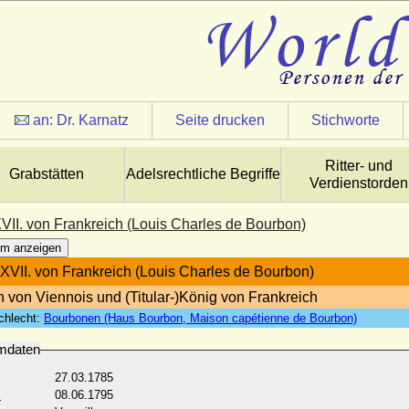
an:
Dr. Karnatz
Seite drucken
Stichworte
Ritter- und
Grabstätten
Adelsrechtliche Begriffe
Verdienstorden
VII. von Frankreich (Louis Charles de Bourbon)
m anzeigen
XVII. von Frankreich (Louis Charles de Bourbon)
 von Viennois und (Titular-)König von Frankreich
chlecht:
Bourbonen (Haus Bourbon, Maison capétienne de Bourbon)
mdaten
27.03.1785
:
08.06.1795