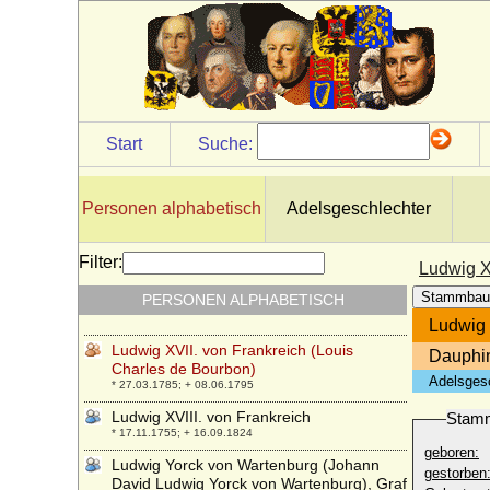
* 03.07.1423; + 30.08.1483
Ludwig XII. von Frankreich (Louis XII. le
Pere du Peuple)
* 27.06.1462; + 01.01.1515
Ludwig XIII. von Frankreich (Louis XIII. de
France)
* 27.09.1601; + 14.05.1643
Start
Suche:
Ludwig XIV. von Frankreich (Louis XIV. de
France)
* 05.09.1638; + 01.09.1715
Personen alphabetisch
Adelsgeschlechter
Ludwig XV. von Frankreich (Louis XV. de
France)
Filter:
Ludwig X
* 15.02.1710; + 10.05.1774
Stammbau
PERSONEN ALPHABETISCH
Ludwig XVI. von Frankreich
* 23.08.1754; + 21.01.1793
Ludwig 
Ludwig XVII. von Frankreich (Louis
Dauphin
Charles de Bourbon)
Adelsges
* 27.03.1785; + 08.06.1795
Ludwig XVIII. von Frankreich
Stam
* 17.11.1755; + 16.09.1824
geboren:
Ludwig Yorck von Wartenburg (Johann
gestorben
David Ludwig Yorck von Wartenburg), Graf