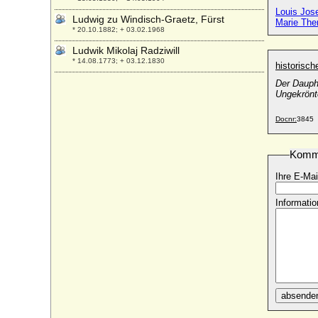
Louis Jos
Ludwig zu Windisch-Graetz, Fürst
Marie The
* 20.10.1882; + 03.02.1968
Ludwik Mikolaj Radziwill
* 14.08.1773; + 03.12.1830
historisc
Lüdeke Adolf von Moltzahn (Lüdeke Adolf
Der Dauphi
von Maltzahn, Lüdike Adolf von Moltzan)
Ungekrönt
* 17.03.1750; + 16.08.1783
Docnr:
3845
Lüdeke I. von Moltzan (Ludolf I. von
Moltzan)
* ?; + nach 01.02.1403
Komm
Lüdeke II. von Moltzan
Ihre E-Mai
* ?; + vor dem 24.06.1482
Lüdeke III. von Moltzan (Lütke III.,
Informatio
Ludolph III.)
* ?; + 17.08.1544
Lütke Christoph von Lüderitz
* 1651; + 29.05.1718
Lütke von Quitzow (Lüdke von Quitzow,
Ludolph II. von Quitzow)
absende
* um 1495; + 1565
Luigi d'Este