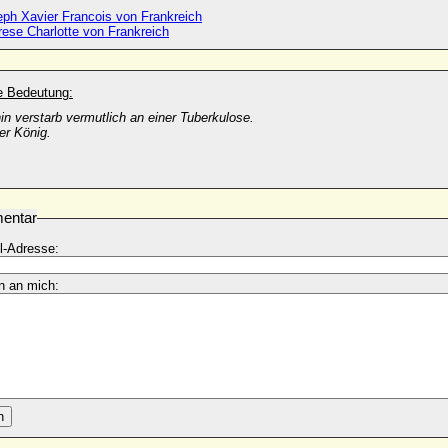
eph Xavier Francois von Frankreich
rese Charlotte von Frankreich
he Bedeutung:
n verstarb vermutlich an einer Tuberkulose.
er König.
entar
l-Adresse:
n an mich:
n