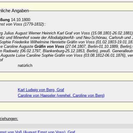
nliche Angaben
eßung
14.10.1800:
nst von Voss (1779-1832)::
g Julius August Werner Heinrich Karl Graf von Voss (15.08.1801-26.02.1881),
itz und Minenhof sowie der AllodialgüterAlt- und Neu-Schönau, Carlsruh und 
ophie Friederike Wilhelmine Henriette Gräfin von Voss (01.02.1803-19.01.18
e Caroline Auguste
Gräfin von Voss
(27.04.1807, Berlin-01.10.1889, Berlin),
n Radowitz (06.02.1797, Blankenburg-25.12.1853, Berlin), preuß. Generalleut
Auguste Luise Caroline Sophie Gräfin von Voss (03.08.1812-06.01.1876)
,
ve
of
natürlich
Karl Ludwig von Berg, Graf
Caroline von Haeseler (verehel. Caroline von Berg)
ziehungen:
rnst von Voß (August Ernst von Voss), Graf