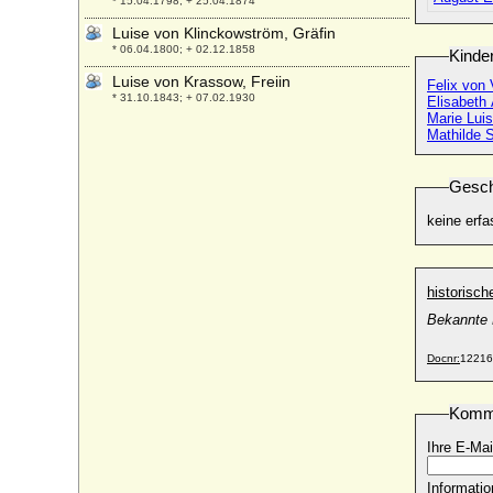
* 15.04.1798; + 25.04.1874
Luise von Klinckowström, Gräfin
* 06.04.1800; + 02.12.1858
Kinde
Luise von Krassow, Freiin
Felix von 
* 31.10.1843; + 07.02.1930
Elisabeth
Marie Lui
Luise von Lauterbach (Sophie Friederike
Mathilde S
Wilhelmine Luise von Lauterbach), Freiin
* 07.10.1784; + 27.09.1860
Gesch
Luise von Loën, Freiin
* 28.08.1894; + 10.04.1975
keine erfa
Luise von Mecklenburg-Güstrow
* 28.08.1667; + 15.03.1721
historisc
Luise von Mecklenburg-Schwerin
* 17.05.1824; + 09.03.1859
Bekannte B
Luise von Mecklenburg-Strelitz
* 10.03.1776; + 19.07.1810
Docnr:
12216
Luise von Merode (Louise de Merode)
* 28.09.1747; + 14.11.1774
Komm
Luise von Nassau-Weilburg (Wilhelmine
Ihre E-Mai
Louise von Nassau-Weilburg)
* 28.09.1765; + 10.10.1837
Informatio