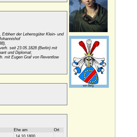
 Erbherr der Lehensgüter Klein- und
Johannishof
38),
verh. seit 23.05.1828 (Berlin) mit
nant und Diplomat;
rh. mit Eugen Graf von Reventlow
Ehe am
Ort
14.10.1800