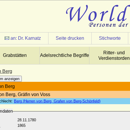
an:
Dr. Karnatz
Seite drucken
Stichworte
Ritter- und
Grabstätten
Adelsrechtliche Begriffe
Verdienstorden
n Berg
m anzeigen
on Berg
von Berg, Gräfin von Voss
chlecht:
Berg (Herren von Berg, Grafen von Berg-Schönfeld)
mdaten
28.11.1780
:
1865