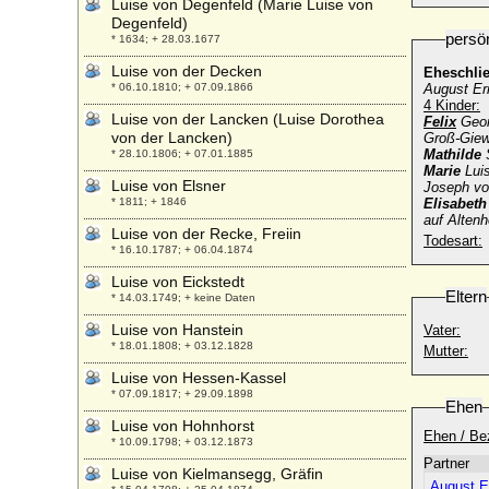
Luise von Degenfeld (Marie Luise von
Degenfeld)
persö
* 1634; + 28.03.1677
Luise von der Decken
Eheschli
* 06.10.1810; + 07.09.1866
August Er
4 Kinder:
Luise von der Lancken (Luise Dorothea
Felix
Geor
von der Lancken)
Groß-Giew
Mathilde
S
* 28.10.1806; + 07.01.1885
Marie
Luis
Luise von Elsner
Joseph vo
* 1811; + 1846
Elisabeth
auf Altenh
Luise von der Recke, Freiin
Todesart:
* 16.10.1787; + 06.04.1874
Luise von Eickstedt
Eltern
* 14.03.1749; + keine Daten
Luise von Hanstein
Vater:
* 18.01.1808; + 03.12.1828
Mutter:
Luise von Hessen-Kassel
* 07.09.1817; + 29.09.1898
Ehen
Luise von Hohnhorst
Ehen / Be
* 10.09.1798; + 03.12.1873
Partner
Luise von Kielmansegg, Gräfin
August E