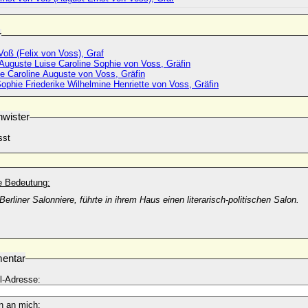
r
Voß (Felix von Voss), Graf
 Auguste Luise Caroline Sophie von Voss, Gräfin
se Caroline Auguste von Voss, Gräfin
ophie Friederike Wilhelmine Henriette von Voss, Gräfin
wister
sst
he Bedeutung:
erliner Salonniere, führte in ihrem Haus einen literarisch-politischen Salon.
entar
l-Adresse:
n an mich: