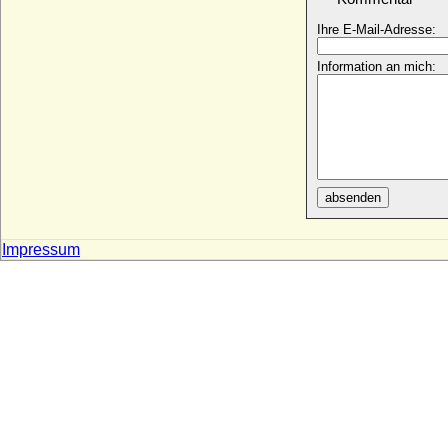
+ 06.08.1757
Ihre E-Mail-Adresse:
Luisa von Spanien (Maria Luisa de
Espana)
* 30.01.1832; + 02.02.1897
Information an mich:
Luise von Brandenburg-Schwedt (Anna
Elisabeth Luise von B.)
* 22.04.1738; + 10.02.1820
Luise Albertine von Schleswig-Holstein-
Sonderburg-Plön
* 21.07.1748; + 02.03.1769
absenden
Luise Amalie von Braunschweig-Bevern
* 29.01.1722; + 13.01.1780
Impressum
Luise Amöne von Schleswig-Holstein-
Norburg
* 15.01.1642; + 11.06.1685
Luise Auguste Emilie von Dönhoff, Gräfin
* 23.07.1730; + 29.04.1768
Luise Caroline Marie Friederike von
Hessen-Kassel-Rumpenheim
* 09.04.1794; + 16.03.1881
Luise Charlotte Marie von Kalckstein
* 1727; + 1768