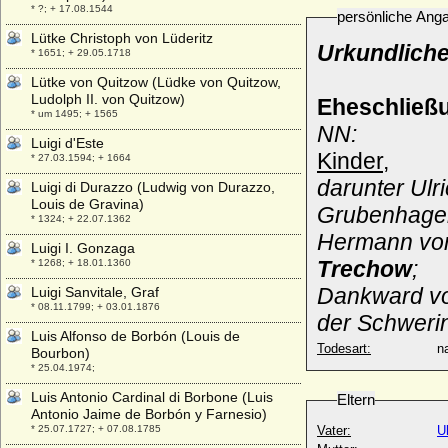
* ?; + 17.08.1544
persönliche Ang
Lütke Christoph von Lüderitz
Urkundliche
* 1651; + 29.05.1718
Lütke von Quitzow (Lüdke von Quitzow,
Ludolph II. von Quitzow)
Eheschließ
* um 1495; + 1565
NN:
Luigi d'Este
Kinder,
* 27.03.1594; + 1664
darunter Ulri
Luigi di Durazzo (Ludwig von Durazzo,
Louis de Gravina)
Grubenhage
* 1324; + 22.07.1362
Hermann von
Luigi I. Gonzaga
Trechow
;
* 1268; + 18.01.1360
Dankward von
Luigi Sanvitale, Graf
* 08.11.1799; + 03.01.1876
der Schweri
Luis Alfonso de Borbón (Louis de
Todesart:
na
Bourbon)
* 25.04.1974;
Luis Antonio Cardinal di Borbone (Luis
Eltern
Antonio Jaime de Borbón y Farnesio)
* 25.07.1727; + 07.08.1785
Vater:
U