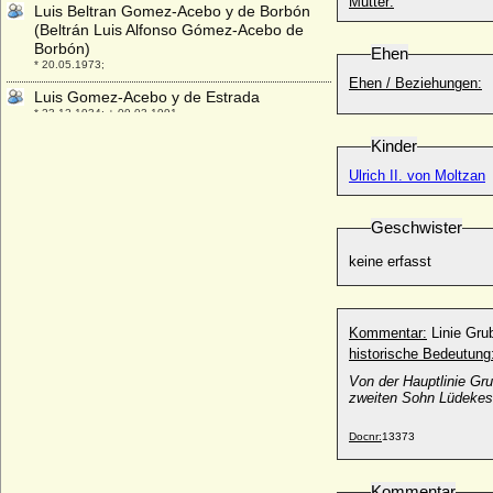
Mutter:
Luis Beltran Gomez-Acebo y de Borbón
(Beltrán Luis Alfonso Gómez-Acebo de
Borbón)
Ehen
* 20.05.1973;
Ehen / Beziehungen:
Luis Gomez-Acebo y de Estrada
* 23.12.1934; + 09.03.1991
Luis I. Felipe von Spanien (Ludwig I.
Kinder
Philipp von Spanien)
Ulrich II. von Moltzan
* 25.08.1707; + 31.08.1724
Luis I. von Portugal (Ludwig I. von
Geschwister
Portugal)
* 31.10.1838; + 19.10.1889
keine erfasst
Luis María Gonzaga de Casanova-
Cárdenas y Barón
* 24.04.1950;
Kommentar:
Linie Gr
Luisa Christina di Savoia-Carignano (Luisa
historische Bedeutung
Christina von Savoyen)
Von der Hauptlinie Gr
* 01.08.1627; + 07.07.1689
zweiten Sohn Lüdekes 
Luisa di Borbone-Due Sicilie (Luise von
Neapel-Sizilien)
Docnr:
13373
* 21.01.1855; + 23.02.1874
Luisa Dorothea von Korff
Kommentar