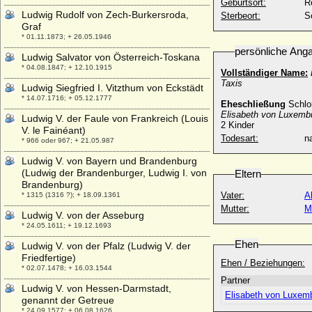
Geburtsort:
R
Ludwig Rudolf von Zech-Burkersroda,
Sterbeort:
S
Graf
* 01.11.1873; + 26.05.1946
persönliche Ang
Ludwig Salvator von Österreich-Toskana
* 04.08.1847; + 12.10.1915
Vollständiger Name:
Taxis
Ludwig Siegfried I. Vitzthum von Eckstädt
* 14.07.1716; + 05.12.1777
Eheschließung
Schlo
Elisabeth von Luxemb
Ludwig V. der Faule von Frankreich (Louis
2 Kinder
V. le Fainéant)
Todesart:
na
* 966 oder 967; + 21.05.987
Ludwig V. von Bayern und Brandenburg
(Ludwig der Brandenburger, Ludwig I. von
Eltern
Brandenburg)
Vater:
A
* 1315 (1316 ?); + 18.09.1361
Mutter:
M
Ludwig V. von der Asseburg
* 24.05.1611; + 19.12.1693
Ehen
Ludwig V. von der Pfalz (Ludwig V. der
Friedfertige)
Ehen / Beziehungen:
* 02.07.1478; + 16.03.1544
Partner
Ludwig V. von Hessen-Darmstadt,
Elisabeth von Luxem
genannt der Getreue
* 24.09.1577; + 06.08.1626