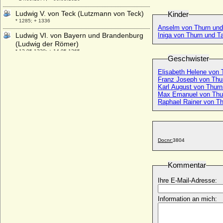
Ludwig V. von Teck (Lutzmann von Teck)
Kinder
* 1285; + 1336
Anselm von Thurn und
Ludwig VI. von Bayern und Brandenburg
Iniga von Thurn und T
(Ludwig der Römer)
* 12.05.1330; + 14.05.1365
Geschwister
Ludwig VI. von der Pfalz (Ludwig von
Elisabeth Helene von 
Pfalz-Simmern)
Franz Joseph von Thu
* 04.07.1539; + 22.10.1583
Karl August von Thurn
Max Emanuel von Thu
Ludwig VI. von Frankreich, genannt der
Raphael Rainer von Th
Dicke
* 1081; + 01.08.1137
Ludwig VI. von Hessen-Darmstadt
* 25.01.1630; + 24.04.1678
Docnr:
3804
Ludwig VI. von Teck (Ludwig von Aquileja)
* 1375; + 09.08.1439
Kommentar
Ludwig VII. von Bayern-Ingolstadt
* 20.12.1365; + 01.05.1447
Ihre E-Mail-Adresse:
Ludwig VII. von Frankreich (Louis VII. le
Information an mich:
Jeune)
* 1120; + 19.09.1180
Ludwig VII. von Hessen-Darmstadt