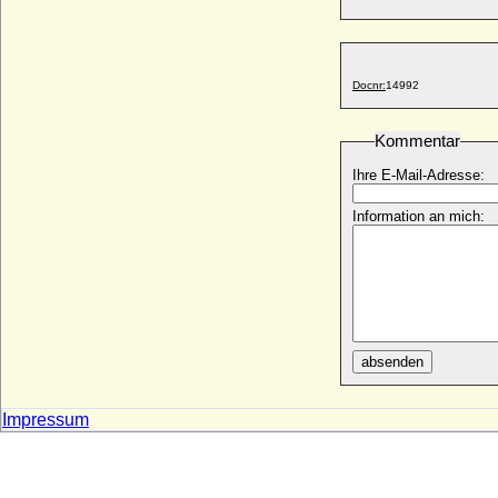
Louise von Kirchberg und Sayn-
Hachenburg
* 19.04.1772; + 06.01.1827
Docnr:
14992
Louise von Lothringen
* 10.01.1521; + 18.10.1542
Kommentar
Louise von Luxemburg
+ 18.04.1518
Ihre E-Mail-Adresse:
Louise von Nassau-Dillenburg
* 22.05.1623; + 21.09.1718
Information an mich:
Louise von Orleans
* 09.07.1869; + 04.02.1952
Louise von Orleans
* 03.04.1812; + 11.10.1850
Louise von Orléans (Louise d'Orleans de
España)
absenden
* 24.02.1882; + 18.04.1958
Louise von Österreich-Toskana
Impressum
* 02.09.1870; + 23.03.1947
Louise von Perkentin
* um 1693; + 11.07.1751