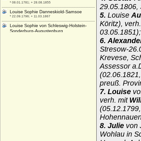
* 08.01.1781; + 28.08.1855
29.05.1806, 
Louise Sophie Danneskiold-Samsoe
5.
Louise
Au
* 22.09.1796; + 11.03.1867
Köritz), verh
Louise Sophie von Schleswig-Holstein-
03.05.1851);
Sonderburg-Augustenburg
* 08.04.1866; + 28.04.1952
6. Alexande
Louise Sophie von Spiegel
Stresow-26.0
* 30.08.1690; + 12.01.1751
Krevese, Sc
Louise Victoria von Großbritannien und
Irland
Assessor a.D
* 20.02.1867; + 04.01.1931
(02.06.1821,
Louise von Anhalt-Dessau
preuß. Provi
* 21.08.1709; + 29.07.1732
7. Louise
vo
Louise von Baden (Elisaweta Alexejewna )
* 24.01.1779; + 16.05.1826
verh. mit
Wi
Louise von Battenberg (Louise Alexandra
(05.12.1799
Mountbatten)
Hohennauen,
* 13.07.1889; + 07.03.1965
8. Julie
von 
Louise von Belgien
* 18.02.1858; + 01.03.1924
Wohlau in Sc
Louise von Berlichingen, Freiin