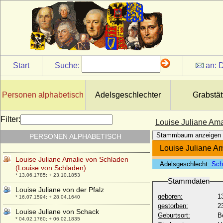
Louise Friederike von Montmartin (auch:
Friederike Louise von Montmartin)
* 10.05.1752; + 02.12.1770
Louise Friederike von Westerholt und
Gysenberg, Reichsgräfin
* 29.03.1747; + 01.04.1828
Start
Suche:
an:
D
Louise Gabrielle de Châtillon
* 20.09.1731; + 1824
Louise Henriette de Bourbon-Conti
Personen alphabetisch
Adelsgeschlechter
Grabstät
* 20.06.1726; + 09.02.1759
Louise Henriette von Sydow
Filter:
Louise Juliane Ama
* 30.03.1723; + 28.02.1756
Stammbaum anzeigen
PERSONEN ALPHABETISCH
Louise Johanna Hedwig von Wolffradt
* 13.11.1783; + 29.01.1851
Louise Juliane A
Louise Juliane Amalie von Schladen
Adelsgeschlecht:
Sch
(Louise von Schladen)
* 13.06.1785; + 23.10.1853
Stammdaten
Louise Juliane von der Pfalz
geboren:
1
* 16.07.1594; + 28.04.1640
gestorben:
2
Louise Juliane von Schack
Geburtsort:
Be
* 04.02.1760; + 06.02.1835