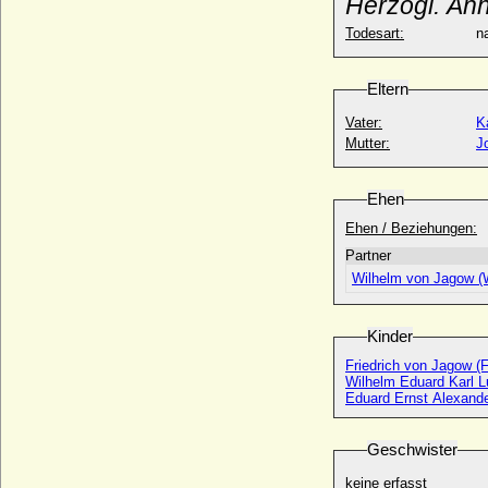
Herzogl. Anh
* nach 1696 (keine sicheren Daten); + keine Daten
Todesart:
na
Louise von Bylandt, Gräfin
* 28.01.1861; + 27.01.1916
Louise von Derfflinger, Reichsfreiin
Eltern
* 1652-1657; + 23.12.1704
Vater:
K
Louise von Dänemark
Mutter:
J
* 30.01.1750; + 12.01.1831
Louise von Dänemark
Ehen
* 19.10.1726; + 08.08.1756
Ehen / Beziehungen:
Louise von Dänemark
* 17.02.1875; + 04.04.1906
Partner
Louise von Gayl, Freiin
Wilhelm von Jagow (W
* 07.12.1822; + 30.06.1863
Louise von Großbritannien und Irland
Kinder
* 07.12.1724; + 19.12.1751
Friedrich von Jagow (
Louise von Hessen-Darmstadt
Wilhelm Eduard Karl 
* 30.01.1757; + 14.02.1830
Eduard Ernst Alexand
Louise von Hessen-Darmstadt
* 15.02.1761; + 24.10.1829
Geschwister
Louise von Hessen-Darmstadt
keine erfasst
* 16.01.1779; + 18.04.1811