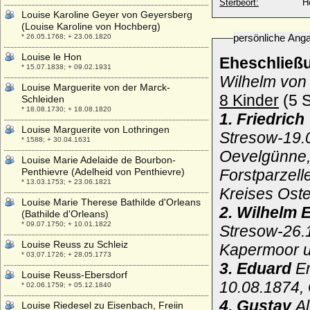
Sterbeort:
H
Louise Karoline Geyer von Geyersberg
(Louise Karoline von Hochberg)
persönliche Ang
* 26.05.1768; + 23.06.1820
Louise le Hon
Eheschließ
* 15.07.1838; + 09.02.1931
Wilhelm von
Louise Marguerite von der Marck-
8 Kinder
(5 S
Schleiden
* 18.08.1730; + 18.08.1820
1. Friedrich
Louise Marguerite von Lothringen
Stresow-19.0
* 1588; + 30.04.1631
Oevelgünne,
Louise Marie Adelaide de Bourbon-
Penthievre (Adelheid von Penthievre)
Forstparzell
* 13.03.1753; + 23.06.1821
Kreises Ost
Louise Marie Therese Bathilde d'Orleans
2. Wilhelm 
(Bathilde d'Orleans)
* 09.07.1750; + 10.01.1822
Stresow-26.1
Louise Reuss zu Schleiz
Kapermoor un
* 03.07.1726; + 28.05.1773
3. Eduard
Er
Louise Reuss-Ebersdorf
10.08.1874,
* 02.06.1759; + 05.12.1840
4. Gustav
Al
Louise Riedesel zu Eisenbach, Freiin