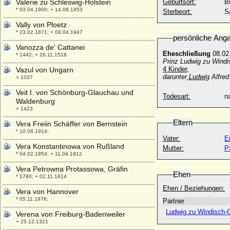
Valerie zu Schleswig-Holstein
Geburtsort:
B
* 03.04.1900; + 14.08.1953
Sterbeort:
S
Vally von Ploetz
* 23.02.1871; + 08.04.1947
persönliche Ang
Vanozza de' Cattanei
Eheschließung
08.02.
* 1442; + 26.11.1518
Prinz Ludwig zu Windi
4 Kinder,
Vazul von Ungarn
darunter
Ludwig
Alfred
+ 1037
Veit I. von Schönburg-Glauchau und
Todesart:
na
Waldenburg
+ 1423
Eltern
Vera Freiin Schäffer von Bernstein
* 10.08.1914;
Vater:
E
Vera Konstantinowa von Rußland
Mutter:
P
* 04.02.1854; + 11.04.1912
Vera Petrowna Protassowa, Gräfin
Ehen
* 1780; + 02.11.1814
Ehen / Beziehungen:
Vera von Hannover
* 05.11.1976;
Partner
Ludwig zu Windisch-G
Verena von Freiburg-Badenweiler
+ 25.12.1321