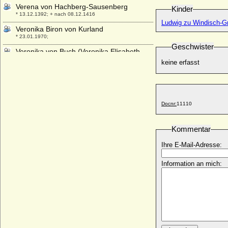
Verena von Hachberg-Sausenberg
Kinder
* 13.12.1392; + nach 08.12.1416
Ludwig zu Windisch-Gr
Veronika Biron von Kurland
* 23.01.1970;
Geschwister
Veronika von Buch (Veronika Elisabeth
Anna von Buch)
keine erfasst
* 16.09.1882; + 18.07.1962
Veronika von der Oelsnitz
* 1523; + 1570/1572
Veronika von Hohenzollern
Docnr:
11110
* 1375; + unbekannt
Veronika von Ortenburg
Kommentar
* unbekannt; + 23.03.1573
Ihre E-Mail-Adresse:
Veronika von Tiedemann-Brandis
(Veronika von Tiedemann gen. von
Information an mich:
Brandis)
* 17.06.1857; + 26.02.1941
Vicco von Moltzan (Vicke von Moltzan)
* 1583; + nach 13.05.1629
Vicke von Alvensleben
* ?; + 12.10.1509