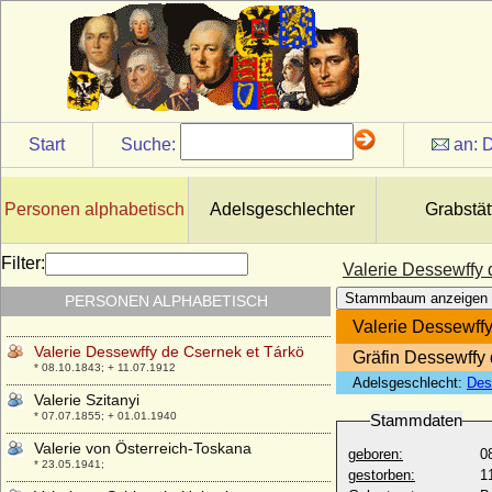
* 19.03.1752; + 20.08.1817
Valentin von Massow, Königl.-Preuß.
Generalleutnant
* 24.03.1793; + 18.01.1854
Valentin von Plessen
* ?; + 31.05.1613
Start
Suche:
an:
D
Valentina Doria
* 1290; + 1359
Valentina Visconti
Personen alphabetisch
Adelsgeschlechter
Grabstät
* 1366; + 04.12.1408
Valentine de Sainte-Aldegonde
Filter:
Valerie Dessewffy 
* 29.05.1820; + 23.09.1891
Stammbaum anzeigen
PERSONEN ALPHABETISCH
Valentine von Vieregg
* 13.03.1572; + 14.02.1592
Valerie Dessewffy
Valerie Dessewffy de Csernek et Tárkö
Gräfin Dessewffy
* 08.10.1843; + 11.07.1912
Adelsgeschlecht:
Des
Valerie Szitanyi
* 07.07.1855; + 01.01.1940
Stammdaten
Valerie von Österreich-Toskana
geboren:
0
* 23.05.1941;
gestorben:
1