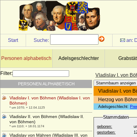
* 31.10.1743; + 20.09.1780
Vittorio Emanuele I. von Savoyen (Viktor
Emanuel I. von Sardinien-Piemont)
* 24.07.1759; + 10.01.1824
Vittorio Emanuele II. von Savoyen (Viktor
Emanuel II.)
* 14.03.1820; + 09.01.1878
Start
Suche:
an:
D
Vittorio Emanuele III. di Savoia (Viktor
Emanuel III. von Savoyen)
* 11.11.1869; + 28.12.1947
Personen alphabetisch
Adelsgeschlechter
Grabstät
Viviana Rimbotti
* 11.02.1963;
Filter:
Vladislav I. von B
Vladimir Moltke-Huitfeldt (Wladimir Moltke-
Stammbaum anzeigen
PERSONEN ALPHABETISCH
Huitfeld), Graf
* 04.09.1834; + 15.11.1894
Vladislav I. von 
Vladislav I. von Böhmen (Wladislaw I. von
Herzog von Böh
Böhmen)
Adelsgeschlecht:
Pre
* um 1070; + 12.04.1125
Vladislav II. von Böhmen (Wladislaw II.
Stammdaten
von Böhmen)
geboren:
u
* um 1110; + 18.01.1174
gestorben:
1
Vladislav von Mähren (Wladislaw III. von