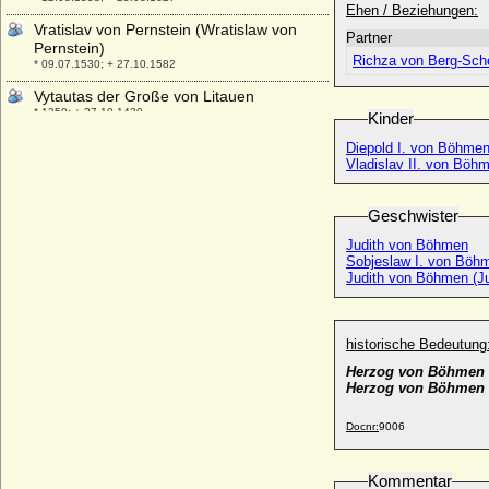
Ehen / Beziehungen:
Vratislav von Pernstein (Wratislaw von
Partner
Pernstein)
Richza von Berg-Sche
* 09.07.1530; + 27.10.1582
Vytautas der Große von Litauen
* 1350; + 27.10.1430
Kinder
Diepold I. von Böhmen
Vladislav II. von Böh
Geschwister
Judith von Böhmen
Sobjeslaw I. von Böh
Judith von Böhmen (Ju
historische Bedeutung
Herzog von Böhmen 
Herzog von Böhmen 
Docnr:
9006
Kommentar