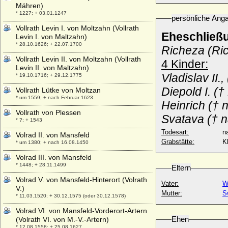
Mähren)
* 1227; + 03.01.1247
persönliche Ang
Vollrath Levin I. von Moltzahn (Vollrath
Eheschließ
Levin I. von Maltzahn)
* 28.10.1626; + 22.07.1700
Richeza (Ri
Vollrath Levin II. von Moltzahn (Vollrath
4 Kinder:
Levin II. von Maltzahn)
Vladislav II.
,
* 19.10.1716; + 29.12.1775
Diepold I.
(† 
Vollrath Lütke von Moltzan
* um 1559; + nach Februar 1623
Heinrich (†
Vollrath von Plessen
Svatava († n
* ?; + 1543
Todesart:
na
Volrad II. von Mansfeld
Grabstätte:
K
* um 1380; + nach 16.08.1450
Volrad III. von Mansfeld
* 1448; + 28.11.1499
Eltern
Volrad V. von Mansfeld-Hinterort (Volrath
Vater:
W
V.)
Mutter:
S
* 11.03.1520; + 30.12.1575 (oder 30.12.1578)
Volrad VI. von Mansfeld-Vorderort-Artern
Ehen
(Volrath VI. von M.-V.-Artern)
* 12.08.1558; + 25.08.1627