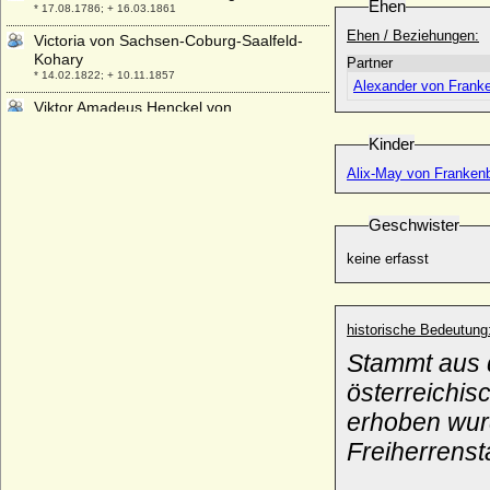
Ehen
* 17.08.1786; + 16.03.1861
Ehen / Beziehungen:
Victoria von Sachsen-Coburg-Saalfeld-
Kohary
Partner
* 14.02.1822; + 10.11.1857
Alexander von Frank
Viktor Amadeus Henckel von
Donnersmarck, Graf
Kinder
* 15.09.1727; + 31.01.1793
Viktor Wilhelm von Oertzen
Alix-May von Franken
* 20.08.1737; + 02.05.1782
Viktor zu Isenburg und Büdingen in
Geschwister
Birstein
* 14.09.1802; + 15.02.1843
keine erfasst
Viktoria Benigna Biron von Kurland
* 02.07.1939;
historische Bedeutung
Viktoria Charlotte von Anhalt-Bernburg-
Schaumburg-Hoym
Stammt aus d
* 25.09.1715; + 04.02.1792
österreichis
Viktoria Luise von Preußen
erhoben wur
* 13.09.1892; + 11.12.1980
Freiherrenst
Viktoria Luise von Preußen
* 02.05.1982;