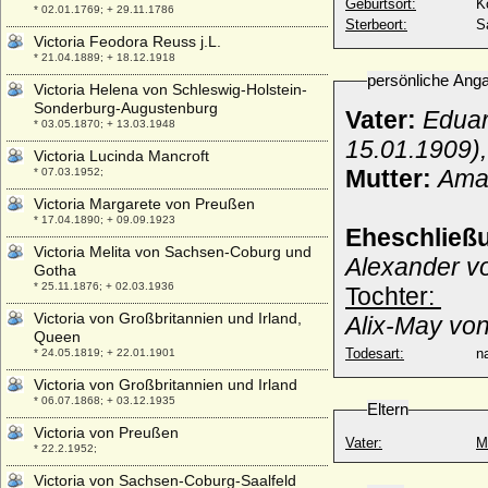
Geburtsort:
K
* 02.01.1769; + 29.11.1786
Sterbeort:
S
Victoria Feodora Reuss j.L.
* 21.04.1889; + 18.12.1918
persönliche Ang
Victoria Helena von Schleswig-Holstein-
Sonderburg-Augustenburg
Vater:
Eduar
* 03.05.1870; + 13.03.1948
15.01.1909),
Victoria Lucinda Mancroft
Mutter:
Amal
* 07.03.1952;
Victoria Margarete von Preußen
* 17.04.1890; + 09.09.1923
Eheschließ
Victoria Melita von Sachsen-Coburg und
Alexander v
Gotha
* 25.11.1876; + 02.03.1936
Tochter:
Victoria von Großbritannien und Irland,
Alix-May vo
Queen
Todesart:
na
* 24.05.1819; + 22.01.1901
Victoria von Großbritannien und Irland
* 06.07.1868; + 03.12.1935
Eltern
Victoria von Preußen
Vater:
M
* 22.2.1952;
Victoria von Sachsen-Coburg-Saalfeld