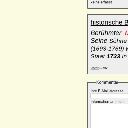
keine erfasst
Verena von Hachberg-Sausenberg
* 13.12.1392; + nach 08.12.1416
Veronika Biron von Kurland
historische 
* 23.01.1970;
Veronika von Buch (Veronika Elisabeth
Berühmter
M
Anna von Buch)
Seine
Söhn
* 16.09.1882; + 18.07.1962
(1693-1769) 
Veronika von der Oelsnitz
* 1523; + 1570/1572
Staat
1733
in
Veronika von Hohenzollern
* 1375; + unbekannt
Docnr:
13602
Veronika von Ortenburg
* unbekannt; + 23.03.1573
Kommentar
Veronika von Tiedemann-Brandis
Ihre E-Mail-Adresse:
(Veronika von Tiedemann gen. von
Brandis)
* 17.06.1857; + 26.02.1941
Information an mich:
Vicco von Moltzan (Vicke von Moltzan)
* 1583; + nach 13.05.1629
Vicke von Alvensleben
* ?; + 12.10.1509