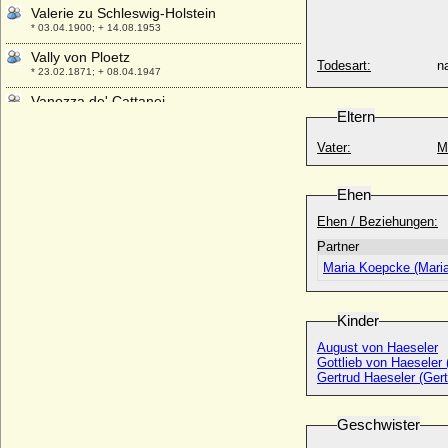
Valerie zu Schleswig-Holstein
* 03.04.1900; + 14.08.1953
Vally von Ploetz
Todesart:
na
* 23.02.1871; + 08.04.1947
Vanozza de' Cattanei
Eltern
* 1442; + 26.11.1518
Vazul von Ungarn
Vater:
M
+ 1037
Veit I. von Schönburg-Glauchau und
Ehen
Waldenburg
Ehen / Beziehungen:
+ 1423
Partner
Vera Freiin Schäffer von Bernstein
* 10.08.1914;
Maria Koepcke (Mari
Vera Konstantinowa von Rußland
* 04.02.1854; + 11.04.1912
Kinder
Vera Petrowna Protassowa, Gräfin
August von Haeseler
* 1780; + 02.11.1814
Gottlieb von Haeseler 
Gertrud Haeseler (Ger
Vera von Hannover
* 05.11.1976;
Geschwister
Verena von Freiburg-Badenweiler
+ 25.12.1321