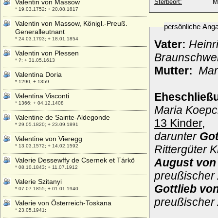
Valentin von Massow
Sterbeort:
M
* 19.03.1752; + 20.08.1817
Valentin von Massow, Königl.-Preuß.
persönliche Ang
Generalleutnant
* 24.03.1793; + 18.01.1854
Vater:
Heinr
Valentin von Plessen
Braunschwe
* ?; + 31.05.1613
Mutter:
Mar
Valentina Doria
* 1290; + 1359
Eheschließ
Valentina Visconti
* 1366; + 04.12.1408
Maria Koepc
Valentine de Sainte-Aldegonde
13 Kinder,
* 29.05.1820; + 23.09.1891
darunter
Got
Valentine von Vieregg
* 13.03.1572; + 14.02.1592
Rittergüter 
Valerie Dessewffy de Csernek et Tárkö
August von
* 08.10.1843; + 11.07.1912
preußischer 
Valerie Szitanyi
Gottlieb vo
* 07.07.1855; + 01.01.1940
preußischer
Valerie von Österreich-Toskana
* 23.05.1941;