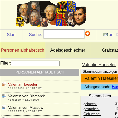
Start
Suche:
an:
D
Personen alphabetisch
Adelsgeschlechter
Grabstät
Valentin Busso von Bismarck
Filter:
Valentin Haeseler
* 15.09.1613; + 17.05.1679
Stammbaum anzeigen
PERSONEN ALPHABETISCH
Valentin Friedrich von Massow
* 25.06.1825; + 12.03.1868
Valentin Haeseler
Valentin Haeseler
Adelsgeschlecht:
Hae
* 31.03.1657; + 13.04.1728
Stammdaten
Valentin von Bismarck
* um 1580; + 12.04.1620
geboren:
3
Valentin von Massow
gestorben:
1
* 07.12.1712; + 20.09.1775
Geburtsort:
B