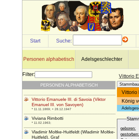
* 08.05.1587; + 07.10.1637
Vittorio Amadeo II. di Savoia (Victor
Amadeus II.)
* 14.05.1666; + 31.10.1732
Vittorio Amadeo III. di Savoia (Vittorio
Amadeo II. di Sardegna)
* 26.06.1726; + 16.10.1796
Start
Suche:
Vittorio Amedeo (II.) di Savoia-Carignano
* 31.10.1743; + 20.09.1780
Personen alphabetisch
Adelsgeschlechter
Vittorio Emanuele I. von Savoyen (Viktor
Emanuel I. von Sardinien-Piemont)
* 24.07.1759; + 10.01.1824
Filter:
Vittorio 
Vittorio Emanuele II. von Savoyen (Viktor
Stammbau
PERSONEN ALPHABETISCH
Emanuel II.)
* 14.03.1820; + 09.01.1878
Vittorio
Vittorio Emanuele III. di Savoia (Viktor
König v
Emanuel III. von Savoyen)
Adelsges
* 11.11.1869; + 28.12.1947
Viviana Rimbotti
Stam
* 11.02.1963;
geboren:
Vladimir Moltke-Huitfeldt (Wladimir Moltke-
gestorben
Huitfeld), Graf