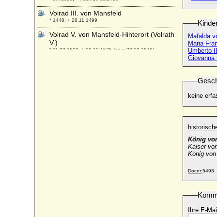
Volrad III. von Mansfeld
* 1448; + 28.11.1499
Kinde
Volrad V. von Mansfeld-Hinterort (Volrath
Mafalda v
V.)
Maria Fran
* 11.03.1520; + 30.12.1575 (oder 30.12.1578)
Umberto I
Giovanna
Volrad VI. von Mansfeld-Vorderort-Artern
(Volrath VI. von M.-V.-Artern)
* 12.08.1558; + 25.08.1627
Gesch
Vratislav von Pernstein (Wratislaw von
keine erfa
Pernstein)
* 09.07.1530; + 27.10.1582
Vytautas der Große von Litauen
historisc
* 1350; + 27.10.1430
König von
Kaiser vo
König von
Docnr:
5493
Komm
Ihre E-Mai