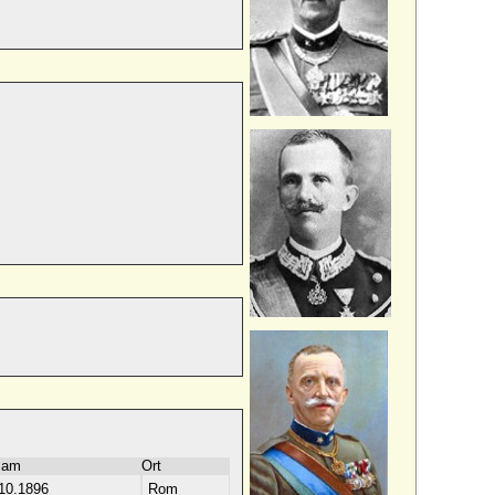
 am
Ort
10.1896
Rom