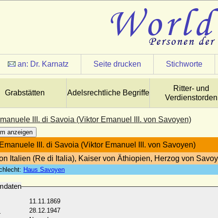
an:
Dr. Karnatz
Seite drucken
Stichworte
Ritter- und
Grabstätten
Adelsrechtliche Begriffe
Verdienstorden
Emanuele III. di Savoia (Viktor Emanuel III. von Savoyen)
m anzeigen
 Emanuele III. di Savoia (Viktor Emanuel III. von Savoyen)
on Italien (Re di Italia), Kaiser von Äthiopien, Herzog von Savo
chlecht:
Haus Savoyen
mdaten
11.11.1869
:
28.12.1947