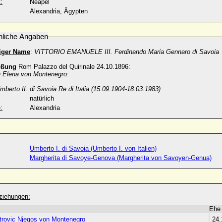
:
Neapel
Alexandria, Ägypten
nliche Angaben
diger Name
:
VITTORIO EMANUELE III. Ferdinando Maria Gennaro di Savoia
eßung
Rom Palazzo del Quirinale 24.10.1896:
n Elena von Montenegro
:
mberto II. di Savoia Re di Italia (15.09.1904-18.03.1983)
natürlich
:
Alexandria
Umberto I. di Savoia (Umberto I. von Italien)
Margherita di Savoye-Genova (Margherita von Savoyen-Genua)
ziehungen:
Ehe
trovic Njegos von Montenegro
24.