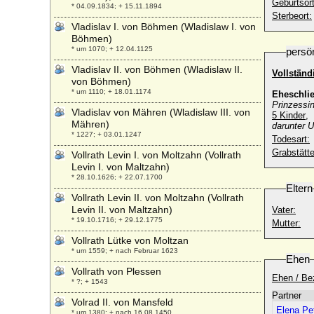
Geburtsort
* 04.09.1834; + 15.11.1894
Sterbeort:
Vladislav I. von Böhmen (Wladislaw I. von
Böhmen)
* um 1070; + 12.04.1125
persö
Vladislav II. von Böhmen (Wladislaw II.
Vollstän
von Böhmen)
* um 1110; + 18.01.1174
Eheschli
Prinzessi
Vladislav von Mähren (Wladislaw III. von
5 Kinder
,
Mähren)
darunter U
* 1227; + 03.01.1247
Todesart:
Grabstätte
Vollrath Levin I. von Moltzahn (Vollrath
Levin I. von Maltzahn)
* 28.10.1626; + 22.07.1700
Eltern
Vollrath Levin II. von Moltzahn (Vollrath
Levin II. von Maltzahn)
Vater:
* 19.10.1716; + 29.12.1775
Mutter:
Vollrath Lütke von Moltzan
* um 1559; + nach Februar 1623
Ehen
Vollrath von Plessen
Ehen / Be
* ?; + 1543
Partner
Volrad II. von Mansfeld
Elena Pe
* um 1380; + nach 16.08.1450