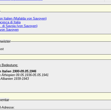
r
on Italien (Mafalda von Savoyen)
cesca di Italia
I. di Savoia (von Savoyen)
 von Savoyen
wister
sst
he Bedeutung:
 Italien 1900-09.05.1946
n Äthiopien 09.05.1936-05.05.1941
 Albanien 1939-1943
entar
l-Adresse: