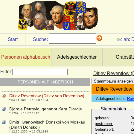
Dimitri Alexandrowitsch Romanow
* 15.08.1901; + 07.07.1980
Dimitri Konstantinowitsch Romanow
* 01.06.1860; + 30.01.1919
Dimitri Pawlowitsch Romanow
* 18.09.1891; + 05.03.1942
Start
Suche:
an:
D
Dimitri Romanowitsch Romanow
* 17.05.1926;
Dinis I. von Portugal (Diniz I., Dionysius I.)
Personen alphabetisch
Adelsgeschlechter
Grabstät
* 09.10.1261; + 07.01.1325
Dinnies von der Osten
Filter:
Ditlev Reventlow (
* 21.05.1929;
Stammbaum anzeigen
PERSONEN ALPHABETISCH
Ditlev Brockdorff
* 1600; + 1670
Ditlev Reventlow 
Ditlev Reventlow (Ditlev von Reventlow)
Adelsgeschlecht:
Rev
* 04.04.1600; + 13.08.1664
Stammdaten
Djordje Petrovic, genannt Kara Djordje
* 1762; + 13.07.1817
geboren:
0
Dmitri Iwanowitsch Donskoi von Moskau
gestorben:
1
(Dmitri Donskoi)
Geburtsort:
Z
* 12.10.1350; + 19.05.1389