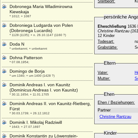
Sterbeort:
Ki
Dobronega Maria Wladimirowna
Kiewskaja
persönliche Ang
* 1012; + 1087
Dobroniega Ludgarda von Polen
Eheschließung
1636 
(Dobronega Lucardis)
Christine Rantzau (16
* 1128 (1135); + n. 26.10.1147 (1160 ?)
12 Kinder
Todesart:
na
Doda N
Grabstätte:
S
* unbekannt; + unbekannt
Dohna Patterson
* 07.08.1954;
Eltern
Domingo de Borja
Vater:
H
* um 1340; + um 1400 (1428 ?)
Mutter:
S
Dominik Andreas I. von Kaunitz
(Dominicus Andreas I. von Kaunitz)
Ehen
* 30.11.1654; + 11.01.1705
Ehen / Beziehungen:
Dominik Andreas II. von Kaunitz-Rietberg,
Fürst
Partner
* 30.03.1739; + 26.12.1812
Christine Rantzau
Dominik I. Mikolaj Radziwill
* 1643; + 27.07.1697
Kinder
Dominik Konstantin zu Löwenstein-