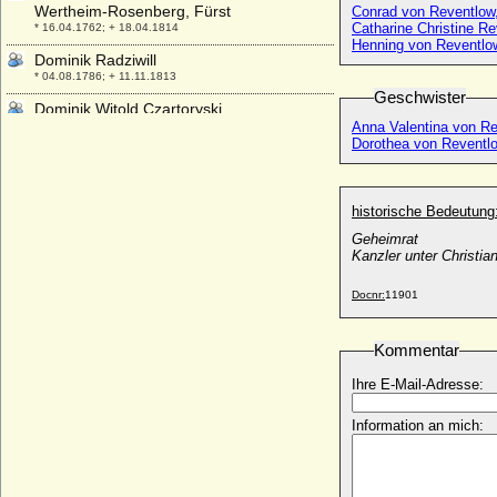
Wertheim-Rosenberg, Fürst
Conrad von Reventlow,
Catharine Christine R
* 16.04.1762; + 18.04.1814
Henning von Reventlo
Dominik Radziwill
* 04.08.1786; + 11.11.1813
Geschwister
Dominik Witold Czartoryski
* 04.11.1977;
Anna Valentina von R
Dorothea von Reventl
Dominik-Wilhelm zu Löwenstein-
Wertheim-Rosenberg
* 07.03.1983;
historische Bedeutung
Dominikus Marquard zu Löwenstein-
Geheimrat
Wertheim-Rochefort, Fürst
Kanzler unter Christian
* 07.11.1690; + 11.03.1735
Domna Andrejewna Diwow
Docnr:
11901
* ?; + ?
Don Juan de Austria (Johann von
Kommentar
Österreich)
* 24.02.1547; + 01.10.1578
Ihre E-Mail-Adresse:
Don Juan José de Austria (Johann Joseph
Information an mich:
von Habsburg)
* 07.04.1629; + 17.09.1679
Doña Letizia Königin von Spanien (Letizia
Ortiz Rocasolano)