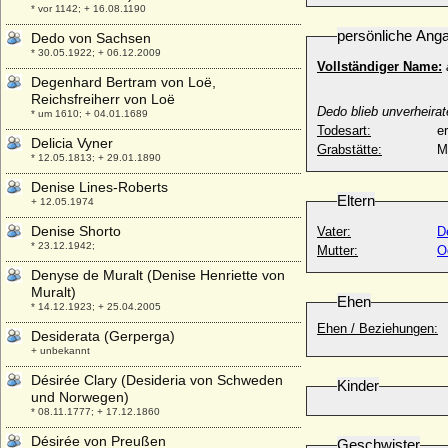
* vor 1142; + 16.08.1190
persönliche Ang
Dedo von Sachsen
* 30.05.1922; + 06.12.2009
Vollständiger Name:
Degenhard Bertram von Loë,
als Markgra
Reichsfreiherr von Loë
Dedo blieb unverheirat
* um 1610; + 04.01.1689
Todesart:
e
Delicia Vyner
Grabstätte:
M
* 12.05.1813; + 29.01.1890
Denise Lines-Roberts
Eltern
+ 12.05.1974
Denise Shorto
Vater:
D
* 23.12.1942;
Mutter:
O
Denyse de Muralt (Denise Henriette von
Muralt)
Ehen
* 14.12.1923; + 25.04.2005
Ehen / Beziehungen:
Desiderata (Gerperga)
+ unbekannt
Désirée Clary (Desideria von Schweden
Kinder
und Norwegen)
* 08.11.1777; + 17.12.1860
Désirée von Preußen
Geschwister