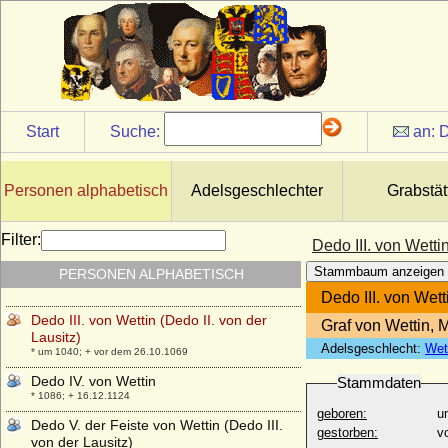
Davide Magdalena von Hedemann
* 26.01.1787; + 08.05.1878
Davidia Margaretha von Drieberg
* 05.08.1735; + 23.11.1795
Davina Windsor (Lady Davina Windsor.
Lady Davina Lewis)
* 19.11.1977;
Start
Suche:
an:
D
Dedi im Harzgau (Dietrich I. im Liesgau)
* unbekannt; + 13.07.982
Personen alphabetisch
Adelsgeschlechter
Grabstät
Dedo I. von Wettin (Dedo I. von
Merseburg)
* um 960; + 13.11.1009
Filter:
Dedo III. von Wettin
Dedo II. von Wettin (Dedo I. von der
Stammbaum anzeigen
PERSONEN ALPHABETISCH
Lausitz)
* um 1010 ; + 1075
Dedo III. von Wett
Dedo III. von Wettin (Dedo II. von der
Graf von Wettin, 
Lausitz)
Adelsgeschlecht:
Wet
* um 1040; + vor dem 26.10.1069
Dedo IV. von Wettin
Stammdaten
* 1086; + 16.12.1124
geboren:
u
Dedo V. der Feiste von Wettin (Dedo III.
gestorben:
v
von der Lausitz)