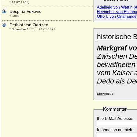
* 13.07.1961;
Adelheid von Wettin (
Despina Vukovic
Heinrich I. von Eilenb
+ 1848
Otto I. von Orlamünde
Dethlof von Oertzen
* November 1635; + 24.01.1677
historische 
Detlef Rantzau (Ditlev Rantzau),
Reichsgraf
Markgraf vo
* 11.03.1644; + 08.09.1697
Zwischen Ded
Detlev von Arnim-Kröchlendorff
* 15.09.1878; + 01.02. 1947
bewaffneten
Detlev von Reventlow (Ditlev von
vom Kaiser a
Reventlow), Graf
Dedo als Ded
* 28.10.1712; + 05.12.1783
Diana Marguerite von Bourbon-Parma
* 22.05.1932;
Docnr:
8627
Diana Spencer (Lady Diana Spencer)
* 01.07.1961; + 31.08.1997
Kommentar
Diana Trotti
Ihre E-Mail-Adresse:
* unbekannt; + unbekannt
Diana von Hagen
Information an mich:
* 06.05.1972;