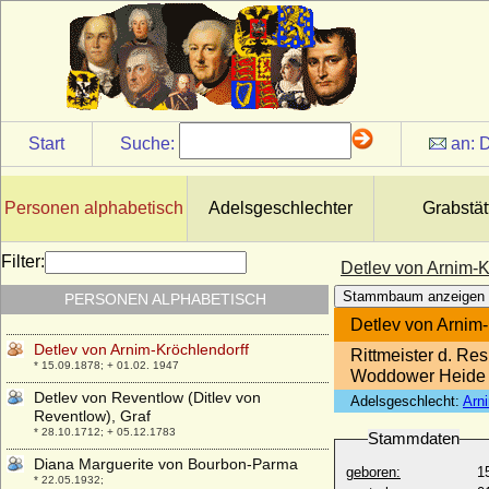
Desiderata (Gerperga)
+ unbekannt
Désirée Clary (Desideria von Schweden
und Norwegen)
* 08.11.1777; + 17.12.1860
Désirée von Preußen
Start
Suche:
an:
D
* 13.07.1961;
Despina Vukovic
+ 1848
Personen alphabetisch
Adelsgeschlechter
Grabstät
Dethlof von Oertzen
* November 1635; + 24.01.1677
Filter:
Detlev von Arnim-K
Detlef Rantzau (Ditlev Rantzau),
Stammbaum anzeigen
PERSONEN ALPHABETISCH
Reichsgraf
* 11.03.1644; + 08.09.1697
Detlev von Arnim-
Detlev von Arnim-Kröchlendorff
Rittmeister d. Re
* 15.09.1878; + 01.02. 1947
Woddower Heide
Detlev von Reventlow (Ditlev von
Adelsgeschlecht:
Arn
Reventlow), Graf
* 28.10.1712; + 05.12.1783
Stammdaten
Diana Marguerite von Bourbon-Parma
geboren:
1
* 22.05.1932;