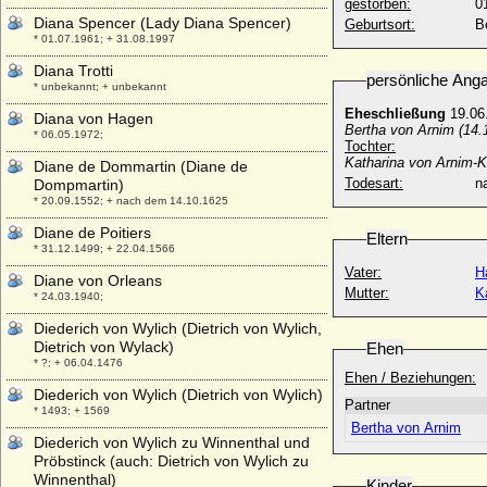
gestorben:
0
Diana Spencer (Lady Diana Spencer)
Geburtsort:
Be
* 01.07.1961; + 31.08.1997
Diana Trotti
persönliche Ang
* unbekannt; + unbekannt
Eheschließung
19.06
Diana von Hagen
Bertha von Arnim (14.
* 06.05.1972;
Tochter:
Katharina von Arnim-Kr
Diane de Dommartin (Diane de
Todesart:
na
Dompmartin)
* 20.09.1552; + nach dem 14.10.1625
Diane de Poitiers
Eltern
* 31.12.1499; + 22.04.1566
Vater:
H
Diane von Orleans
Mutter:
K
* 24.03.1940;
Diederich von Wylich (Dietrich von Wylich,
Dietrich von Wylack)
Ehen
* ?; + 06.04.1476
Ehen / Beziehungen:
Diederich von Wylich (Dietrich von Wylich)
Partner
* 1493; + 1569
Bertha von Arnim
Diederich von Wylich zu Winnenthal und
Pröbstinck (auch: Dietrich von Wylich zu
Winnenthal)
Kinder