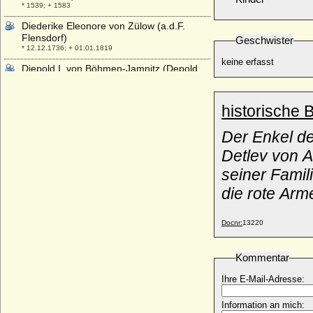
* 1539; + 1583
Diederike Eleonore von Zülow (a.d.F.
Flensdorf)
Geschwister
* 12.12.1736; + 01.01.1819
keine erfasst
Diepold I. von Böhmen-Jamnitz (Depold,
Theobald I. von Böhmen)
+ 14.08.1167
historische 
Dietlof von Arnim-Boitzenburg (Guido Adolf
Georg Dietlof von Arnim)
Der Enkel de
* 22.08.1867; + 15.04.1933
Detlev von A
Dietrich Adolf Hermann von Wylich zu
Winnenthal (Adolf Hermann von Wylich zu
seiner Famil
Winnenthal), Freiherr
* ?; + 1681
die rote Arm
Dietrich Adolf von und zu Weichs zu
Rösberg, Reichsfreiherr
Docnr:
13220
* 1655; + 1725
Dietrich Busso von Bocholtz-Asseburg,
Kommentar
Graf
* 25.05.1812; + 20.05.1892
Ihre E-Mail-Adresse:
Dietrich Carl von Wylich, Freiherr
* 1615; + 1677
Information an mich: