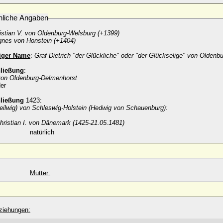
nliche Angaben
istian V. von Oldenburg-Welsburg (+1399)
nes von Honstein (+1404)
diger Name
:
Graf Dietrich "der Glückliche" oder "der Glückselige" von Oldenb
hließung
:
von Oldenburg-Delmenhorst
er
hließung
1423:
eilwig) von Schleswig-Holstein (Hedwig von Schauenburg):
hristian I. von Dänemark (1425-21.05.1481)
natürlich
Mutter:
ziehungen: