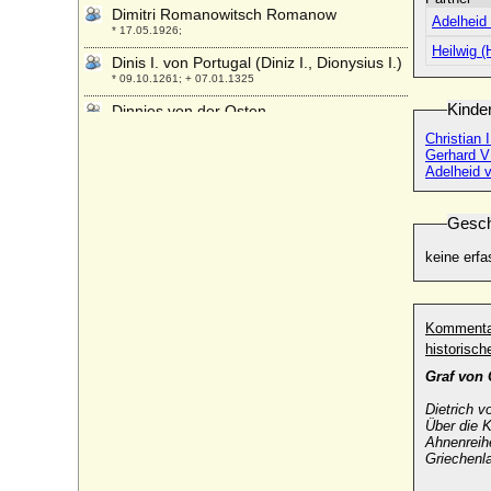
Dimitri Romanowitsch Romanow
Adelheid
* 17.05.1926;
Heilwig 
Dinis I. von Portugal (Diniz I., Dionysius I.)
* 09.10.1261; + 07.01.1325
Kinde
Dinnies von der Osten
* 21.05.1929;
Christian
Gerhard VI
Ditlev Brockdorff
Adelheid 
* 1600; + 1670
Ditlev Reventlow (Ditlev von Reventlow)
Gesch
* 04.04.1600; + 13.08.1664
Djordje Petrovic, genannt Kara Djordje
keine erfa
* 1762; + 13.07.1817
Dmitri Iwanowitsch Donskoi von Moskau
(Dmitri Donskoi)
Kommenta
* 12.10.1350; + 19.05.1389
historisc
Dobronega Maria Wladimirowna
Graf von
Kiewskaja
* 1012; + 1087
Dietrich v
Über die 
Dobroniega Ludgarda von Polen
Ahnenreih
(Dobronega Lucardis)
Griechenla
* 1128 (1135); + n. 26.10.1147 (1160 ?)