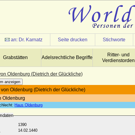
an:
Dr. Karnatz
Seite drucken
Stichworte
Ritter- und
Grabstätten
Adelsrechtliche Begriffe
Verdienstorden
von Oldenburg (Dietrich der Glückliche)
m anzeigen
h von Oldenburg (Dietrich der Glückliche)
n Oldenburg
chlecht:
Haus Oldenburg
mdaten
1390
:
14.02.1440