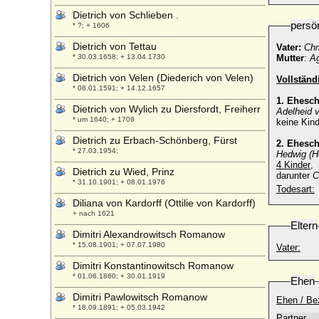
Dietrich von Schlieben .
persö
* ?; + 1606
Dietrich von Tettau
Vater:
Chr
* 30.03.1658; + 13.04.1730
Mutter
:
Ag
Dietrich von Velen (Diederich von Velen)
Vollstän
* 08.01.1591; + 14.12.1657
1. Ehesc
Dietrich von Wylich zu Diersfordt, Freiherr
Adelheid 
* um 1640; + 1709
keine Kind
Dietrich zu Erbach-Schönberg, Fürst
2. Ehesc
* 27.03.1954;
Hedwig (H
4 Kinder
,
Dietrich zu Wied, Prinz
darunter
C
* 31.10.1901; + 08.01.1976
Todesart:
Diliana von Kardorff (Ottilie von Kardorff)
+ nach 1621
Eltern
Dimitri Alexandrowitsch Romanow
* 15.08.1901; + 07.07.1980
Vater:
Dimitri Konstantinowitsch Romanow
* 01.06.1860; + 30.01.1919
Ehen
Dimitri Pawlowitsch Romanow
Ehen / Be
* 18.09.1891; + 05.03.1942
Partner