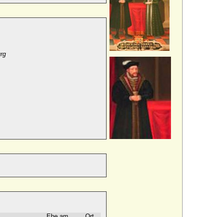
urg
Ehe am
Ort