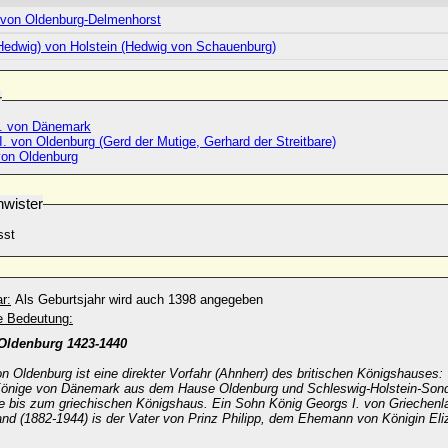
 von Oldenburg-Delmenhorst
(Hedwig) von Holstein (Hedwig von Schauenburg)
r
 I. von Dänemark
. von Oldenburg (Gerd der Mutige, Gerhard der Streitbare)
von Oldenburg
wister
sst
r:
Als Geburtsjahr wird auch 1398 angegeben
he Bedeutung:
 Oldenburg 1423-1440
on Oldenburg ist eine direkter Vorfahr (Ahnherr) des britischen Königshauses:
Könige von Dänemark aus dem Hause Oldenburg und Schleswig-Holstein-Sond
e bis zum griechischen Königshaus. Ein Sohn König Georgs I. von Griechenl
nd (1882-1944) is der Vater von Prinz Philipp, dem Ehemann von Königin Eliz