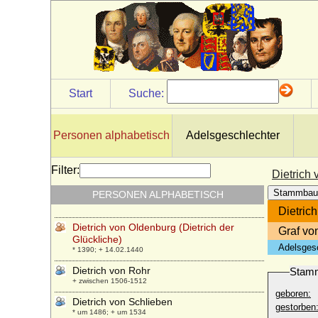
Dietrich VII. von Holland
* um 1163; + 04.11.1203
Dietrich VIII. von Cleve (Dietrich VI.)
* 1256; + 28.09.1305
Dietrich VIII. von Moltzahn
* ?; + 27.06.1699
Start
Suche:
Dietrich von Anhalt Dessau
* 02.08.1702; + 02.12.1769
Personen alphabetisch
Adelsgeschlechter
Dietrich von Katlenburg (Dietrich II. von
Katlenburg)
* unbekannt; + 21.01.1085
Filter:
Dietrich 
Dietrich von Moers (Dietrich II. von
Stammbau
PERSONEN ALPHABETISCH
Moers), Erzbischof und Kurfürst
* um 1385; + 14.02.1463
Dietric
Dietrich von Oldenburg (Dietrich der
Graf vo
Glückliche)
Adelsges
* 1390; + 14.02.1440
Dietrich von Rohr
Stam
+ zwischen 1506-1512
geboren:
Dietrich von Schlieben
gestorben
* um 1486; + um 1534