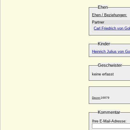
* 02.09.1707; + 16.01.1755
Ehen
Dorothea Katharina von Pfalz-Birkenfeld-
Ehen / Beziehungen:
Bischweiler
* 03.07.1634; + 07.12.1715
Partner
Carl Friedrich von Go
Dorothea Krag (Dorte Krag)
* 26.09.1675; + 10.10.1754
Dorothea Luise von Löschebrand a.d.H.
Kinder
Selchow
Heinrich Julius von G
* 01.11.1750; + 23.05.1816
Dorothea Luise von Möllendorff
Geschwister
* keine Daten; + keine Daten
Dorothea Luise von Steinberg (a.d.H.
keine erfasst
Brüggen)
* 1695; + 23.07.1759
Dorothea Luytvoldi
* unbekannt; + 1521
Docnr:
16879
Dorothea Margarete Sidonie von Veltheim
* 27.09.1801; + 08.10.1879
Kommentar
Dorothea Margarethe von Lepel (a.d.H.
Ihre E-Mail-Adresse:
Boeck)
* 03.03.1703; + 26.05.1774