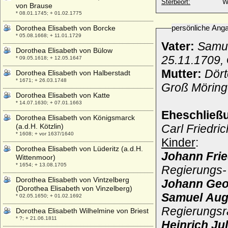
Sterbeort:
W
von Brause
* 08.01.1745; + 01.02.1775
persönliche Ang
Dorothea Elisabeth von Borcke
* 05.08.1668; + 11.01.1729
Vater:
Samue
Dorothea Elisabeth von Bülow
25.11.1709,
* 09.05.1618; + 12.05.1647
Mutter:
Dört
Dorothea Elisabeth von Halberstadt
* 1671; + 26.03.1748
Groß Möring
Dorothea Elisabeth von Katte
* 14.07.1630; + 07.01.1663
Eheschließ
Dorothea Elisabeth von Königsmarck
(a.d.H. Kötzlin)
Carl Friedri
* 1608; + vor 1637/1640
Kinder
:
Dorothea Elisabeth von Lüderitz (a.d.H.
Johann Fri
Wittenmoor)
* 1654; + 13.08.1705
Regierungs- 
Dorothea Elisabeth von Vintzelberg
Johann Geo
(Dorothea Elisabeth von Vinzelberg)
Samuel Aug
* 02.05.1650; + 01.02.1692
Regierungsr
Dorothea Elisabeth Wilhelmine von Briest
* ?; + 21.06.1811
Heinrich Ju