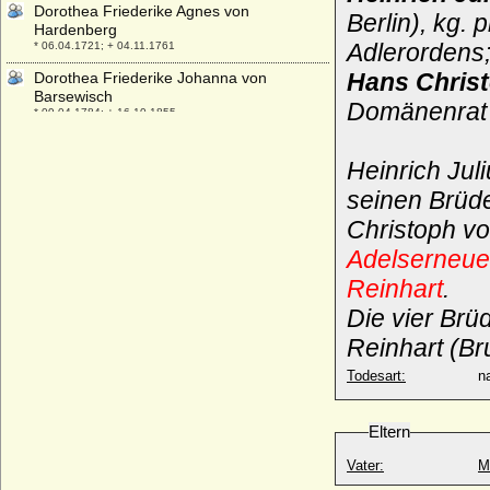
Dorothea Friederike Agnes von
Berlin), kg.
Hardenberg
Adlerordens
* 06.04.1721; + 04.11.1761
Hans Chris
Dorothea Friederike Johanna von
Barsewisch
Domänenrat
* 09.04.1784; + 16.10.1855
Dorothea Friederike Luise von Bredow
* nach 1732; + ?
Heinrich Jul
Dorothea Friederike Luise von Hertzberg
seinen Brüd
* 1748; + 06.03.1826
Christoph v
Dorothea Friederike von Brandenburg-
Adelserneue
Ansbach
* 22.08.1676; + 13.03.1731
Reinhart
.
Dorothea Friederike Wilhelmine Weiß
Die vier Brü
* 19.08.1790; + 28.08.1862
Reinhart (Br
Dorothea Gailing von Illesheim
+ vor 1531
Todesart:
na
Dorothea Hedwig von Kameke (a.d.H.
Strippow)
Eltern
* 02.03.1643; + 15.08.1714
Vater:
M
Dorothea Johanna Albertine von der
Groeben