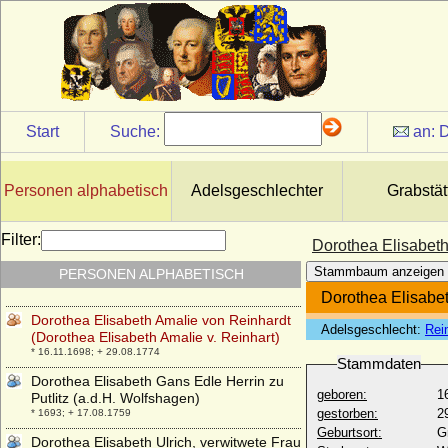
Dorothea Charlotte von Brandenburg-
Kulmbach
* 15.03.1691; + 18.03.1712
Dorothea Christiane Gans Edle Herrin zu
Putlitz (a.d.H. Eickerhof)
* vor 1682 (um 1662 ?); + ?
Dorothea Christiane von Aichelburg
Start
Suche:
an:
D
* 23.01.1674; + 22.06.1762
Dorothea Christine Ehrengard Schenck
von Flechtingen
Personen alphabetisch
Adelsgeschlechter
Grabstät
* 1741; + 1823
Dorothea Christine von Kahlden
Filter:
Dorothea Elisabeth
* 08.11.1791; + 16.12.1860
Stammbaum anzeigen
PERSONEN ALPHABETISCH
Dorothea Eleonore von Blumenthal
* um 1614; + nach 1685
Dorothea Elisabet
Dorothea Elisabeth Amalie von Reinhardt
Adelsgeschlecht:
Rei
(Dorothea Elisabeth Amalie v. Reinhart)
* 16.11.1698; + 29.08.1774
Stammdaten
Dorothea Elisabeth Gans Edle Herrin zu
geboren:
1
Putlitz (a.d.H. Wolfshagen)
gestorben:
2
* 1693; + 17.08.1759
Geburtsort:
G
Dorothea Elisabeth Ulrich, verwitwete Frau