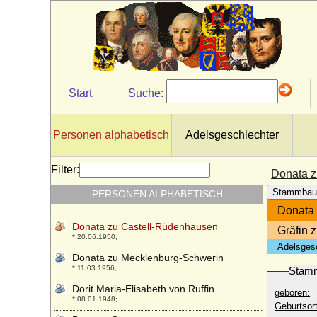
Wertheim-Rochefort, Fürst
* 07.11.1690; + 11.03.1735
Domna Andrejewna Diwow
* ?; + ?
Don Juan de Austria (Johann von
Österreich)
* 24.02.1547; + 01.10.1578
Start
Suche:
Don Juan José de Austria (Johann Joseph
von Habsburg)
* 07.04.1629; + 17.09.1679
Personen alphabetisch
Adelsgeschlechter
Doña Letizia Königin von Spanien (Letizia
Ortiz Rocasolano)
Filter:
Donata z
* 15.09.1972;
Stammbau
PERSONEN ALPHABETISCH
Donata Viktoria von Preußen
* 24.12.1952;
Donata
Donata zu Castell-Rüdenhausen
Gräfin 
* 20.06.1950;
Adelsges
Donata zu Mecklenburg-Schwerin
* 11.03.1956;
Stam
Dorit Maria-Elisabeth von Ruffin
geboren:
* 08.01.1948;
Geburtsort