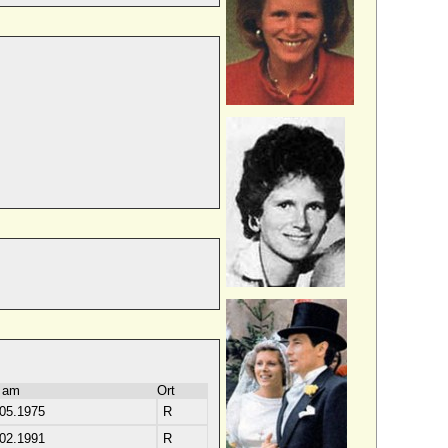
 am
Ort
.05.1975
R
.02.1991
R