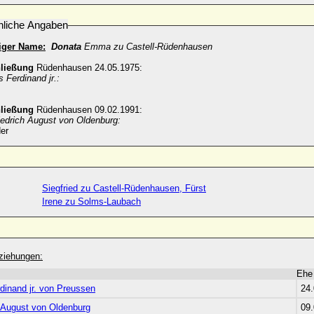
nliche Angaben
iger Name:
Donata
Emma zu Castell-Rüdenhausen
hließung
Rüdenhausen 24.05.1975:
s Ferdinand jr.:
hließung
Rüdenhausen 09.02.1991:
iedrich August von Oldenburg:
er
Siegfried zu Castell-Rüdenhausen, Fürst
Irene zu Solms-Laubach
ziehungen:
Ehe
dinand jr. von Preussen
24
h August von Oldenburg
09