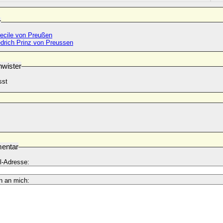
r
Cecile von Preußen
edrich Prinz von Preussen
wister
sst
entar
l-Adresse:
n an mich: