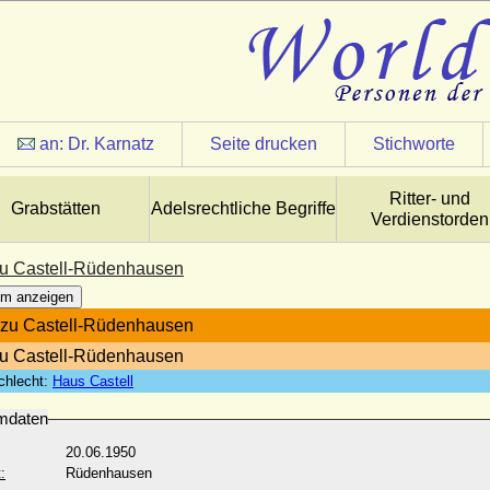
an:
Dr. Karnatz
Seite drucken
Stichworte
Ritter- und
Grabstätten
Adelsrechtliche Begriffe
Verdienstorden
u Castell-Rüdenhausen
m anzeigen
 zu Castell-Rüdenhausen
zu Castell-Rüdenhausen
chlecht:
Haus Castell
mdaten
20.06.1950
:
Rüdenhausen