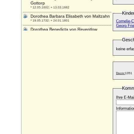
Gottorp
* 12.05.1602; + 13.03.1682
Kinde
Dorothea Barbara Elisabeth von Maltzahn
* 19.05.1732; + 24.01.1801
Cornelie-
Georg Fri
Dorothea Benedicta von Reventlow
* 13.10.1734; + 20.12.1776
Gesch
Dorothea Biron von Kurland (Dorothea
von Biron)
keine erfa
* 21.08.1793; + 19.09.1862
Dorothea Brockdorff
* 1596; + 1630
Dorothea Charlotte Emilie von Saldern
Docnr:
1351
* 18.11.1742; + 18.07.1813
Dorothea Charlotte von Brandenburg-
Komm
Ansbach
* 28.11.1661; + 15.11.1705
Ihre E-Mai
Dorothea Charlotte von Brandenburg-
Informatio
Kulmbach
* 15.03.1691; + 18.03.1712
Dorothea Christiane Gans Edle Herrin zu
Putlitz (a.d.H. Eickerhof)
* vor 1682 (um 1662 ?); + ?