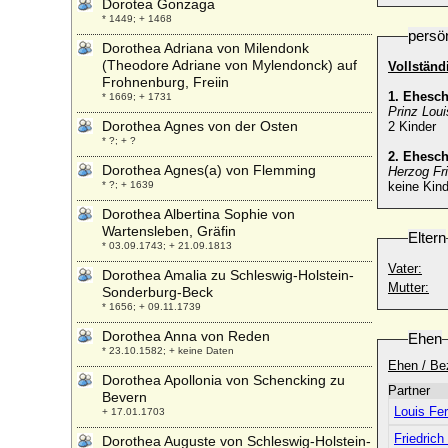
Dorotea Gonzaga
* 1449; + 1468
persö
Dorothea Adriana von Milendonk
(Theodore Adriane von Mylendonck) auf
Vollständ
Frohnenburg, Freiin
1. Ehesc
* 1669; + 1731
Prinz Loui
Dorothea Agnes von der Osten
2 Kinder
* ?; + ?
2. Ehesc
Dorothea Agnes(a) von Flemming
Herzog Fr
* ?; + 1639
keine Kind
Dorothea Albertina Sophie von
Wartensleben, Gräfin
Eltern
* 03.09.1743; + 21.09.1813
Vater:
Dorothea Amalia zu Schleswig-Holstein-
Mutter:
Sonderburg-Beck
* 1656; + 09.11.1739
Dorothea Anna von Reden
Ehen
* 23.10.1582; + keine Daten
Ehen / Be
Dorothea Apollonia von Schencking zu
Partner
Bevern
Louis Fer
+ 17.01.1703
Friedric
Dorothea Auguste von Schleswig-Holstein-