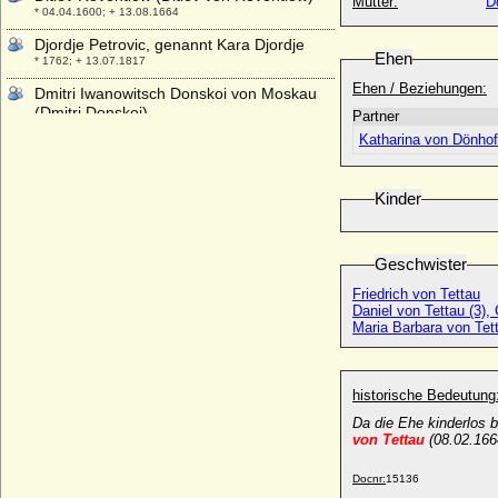
Mutter:
D
* 04.04.1600; + 13.08.1664
Djordje Petrovic, genannt Kara Djordje
Ehen
* 1762; + 13.07.1817
Ehen / Beziehungen:
Dmitri Iwanowitsch Donskoi von Moskau
(Dmitri Donskoi)
Partner
* 12.10.1350; + 19.05.1389
Katharina von Dönhof
Dobronega Maria Wladimirowna
Kiewskaja
Kinder
* 1012; + 1087
Dobroniega Ludgarda von Polen
(Dobronega Lucardis)
Geschwister
* 1128 (1135); + n. 26.10.1147 (1160 ?)
Friedrich von Tettau
Doda N
Daniel von Tettau (3),
* unbekannt; + unbekannt
Maria Barbara von Tet
Dohna Patterson
* 07.08.1954;
Domingo de Borja
historische Bedeutung
* um 1340; + um 1400 (1428 ?)
Da die Ehe kinderlos b
von Tettau
(08.02.166
Dominik Andreas I. von Kaunitz
(Dominicus Andreas I. von Kaunitz)
* 30.11.1654; + 11.01.1705
Docnr:
15136