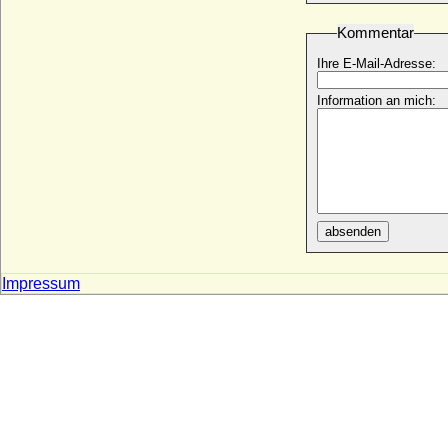
Dominik Andreas II. von Kaunitz-Rietberg,
Fürst
Kommentar
* 30.03.1739; + 26.12.1812
Ihre E-Mail-Adresse:
Dominik I. Mikolaj Radziwill
* 1643; + 27.07.1697
Information an mich:
Dominik Konstantin zu Löwenstein-
Wertheim-Rosenberg, Fürst
* 16.04.1762; + 18.04.1814
Dominik Radziwill
* 04.08.1786; + 11.11.1813
Dominik Witold Czartoryski
absenden
* 04.11.1977;
Dominik-Wilhelm zu Löwenstein-
Impressum
Wertheim-Rosenberg
* 07.03.1983;
Dominikus Marquard zu Löwenstein-
Wertheim-Rochefort, Fürst
* 07.11.1690; + 11.03.1735
Domna Andrejewna Diwow
* ?; + ?
Don Juan de Austria (Johann von