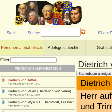
Dietrich von Katlenburg (Dietrich II. von
Katlenburg)
* unbekannt; + 21.01.1085
Dietrich von Moers (Dietrich II. von
Moers), Erzbischof und Kurfürst
* um 1385; + 14.02.1463
Dietrich von Oldenburg (Dietrich der
Start
Suche:
an:
D
Glückliche)
* 1390; + 14.02.1440
Dietrich von Rohr
Personen alphabetisch
Adelsgeschlechter
Grabstät
+ zwischen 1506-1512
Dietrich von Schlieben
Filter:
Dietrich
* um 1486; + um 1534
PERSONEN ALPHABETISCH
Dietrich von Schlieben .
* ?; + 1606
Stammbaum anzeigen
Dietrich von Tettau
Dietrich
* 30.03.1658; + 13.04.1730
Dietrich von Velen (Diederich von Velen)
Herr au
* 08.01.1591; + 14.12.1657
Dietrich von Wylich zu Diersfordt, Freiherr
und Tri
* um 1640; + 1709