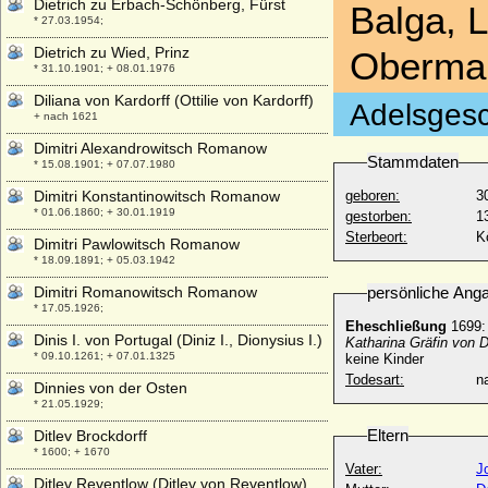
Dietrich zu Erbach-Schönberg, Fürst
Balga, 
* 27.03.1954;
Dietrich zu Wied, Prinz
Obermar
* 31.10.1901; + 08.01.1976
Diliana von Kardorff (Ottilie von Kardorff)
Adelsgesc
+ nach 1621
Dimitri Alexandrowitsch Romanow
Stammdaten
* 15.08.1901; + 07.07.1980
Dimitri Konstantinowitsch Romanow
geboren:
3
* 01.06.1860; + 30.01.1919
gestorben:
1
Sterbeort:
K
Dimitri Pawlowitsch Romanow
* 18.09.1891; + 05.03.1942
Dimitri Romanowitsch Romanow
persönliche Ang
* 17.05.1926;
Eheschließung
1699:
Dinis I. von Portugal (Diniz I., Dionysius I.)
Katharina Gräfin von D
* 09.10.1261; + 07.01.1325
keine Kinder
Todesart:
na
Dinnies von der Osten
* 21.05.1929;
Eltern
Ditlev Brockdorff
* 1600; + 1670
Vater:
J
Ditlev Reventlow (Ditlev von Reventlow)