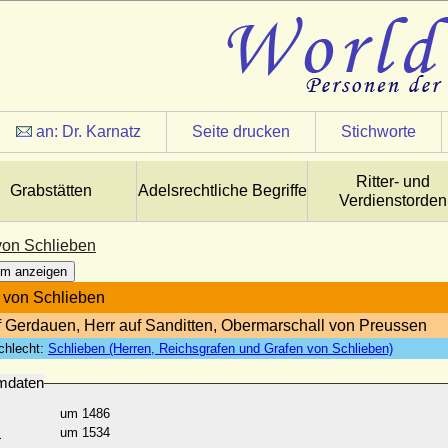
an:
Dr. Karnatz
Seite drucken
Stichworte
Ritter- und
Grabstätten
Adelsrechtliche Begriffe
Verdienstorden
 von Schlieben
m anzeigen
h von Schlieben
f Gerdauen, Herr auf Sanditten, Obermarschall von Preussen
chlecht:
Schlieben (Herren, Reichsgrafen und Grafen von Schlieben)
mdaten
um 1486
:
um 1534