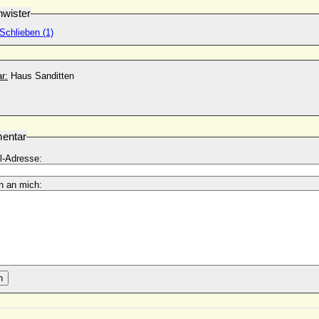
wister
Schlieben (1)
r:
Haus Sanditten
entar
l-Adresse:
n an mich:
n