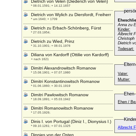
Dietrich von Velen (Diederich von Velen)
* 08.01.1591; + 14.12.1657
persö
Dietrich von Wylich zu Diersfordt, Freiherr
* um 1640; + 1709
Eheschli
Anna zu E
Dietrich zu Erbach-Schönberg, Fürst
Kinder:
* 27.03.1954;
Albrecht F
Christoph 
Dietrich zu Wied, Prinz
Dietrich v
* 31.10.1901; + 08.01.1976
Todesart:
Diliana von Kardorff (Ottilie von Kardorff)
+ nach 1621
Eltern
Dimitri Alexandrowitsch Romanow
* 15.08.1901; + 07.07.1980
Vater:
Mutter:
Dimitri Konstantinowitsch Romanow
* 01.06.1860; + 30.01.1919
Ehen
Dimitri Pawlowitsch Romanow
* 18.09.1891; + 05.03.1942
Ehen / Be
Dimitri Romanowitsch Romanow
* 17.05.1926;
Kinde
Dinis I. von Portugal (Diniz I., Dionysius I.)
* 09.10.1261; + 07.01.1325
Albrecht F
Dinnies von der Osten