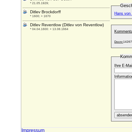
* 21.05.1929;
Gesch
Ditlev Brockdorff
Hans von 
* 1600; + 1670
Ditlev Reventlow (Ditlev von Reventlow)
* 04.04.1600; + 13.08.1664
Kommenta
Djordje Petrovic, genannt Kara Djordje
Docnr:
14267
* 1762; + 13.07.1817
Dmitri Iwanowitsch Donskoi von Moskau
(Dmitri Donskoi)
Komm
* 12.10.1350; + 19.05.1389
Ihre E-Mai
Dobronega Maria Wladimirowna
Kiewskaja
Informatio
* 1012; + 1087
Dobroniega Ludgarda von Polen
(Dobronega Lucardis)
* 1128 (1135); + n. 26.10.1147 (1160 ?)
Doda N
* unbekannt; + unbekannt
absende
Dohna Patterson
* 07.08.1954;
Impressum
Domingo de Borja