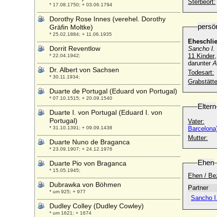
Sterbeort:
* 17.08.1750; + 03.06.1794
Dorothy Rose Innes (verehel. Dorothy
persö
Gräfin Moltke)
* 25.02.1884; + 11.06.1935
Eheschli
Dorrit Reventlow
Sancho I. 
11 Kinder
* 22.04.1942;
darunter
A
Dr. Albert von Sachsen
Todesart:
* 30.11.1934;
Grabstätte
Duarte de Portugal (Eduard von Portugal)
* 07.10.1515; + 20.09.1540
Eltern
Duarte I. von Portugal (Eduard I. von
Portugal)
Vater:
* 31.10.1391; + 09.09.1438
Barcelona
Mutter:
Duarte Nuno de Braganca
* 23.09.1907; + 24.12.1976
Ehen
Duarte Pio von Braganca
* 15.05.1945;
Ehen / Be
Dubrawka von Böhmen
Partner
* um 925; + 977
Sancho I
Dudley Colley (Dudley Cowley)
* um 1621; + 1674