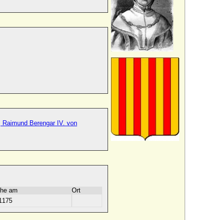
, Raimund Berengar IV. von
he am
Ort
1175