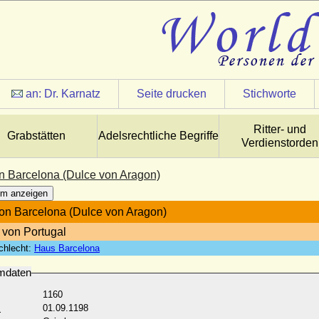
an:
Dr. Karnatz
Seite drucken
Stichworte
Ritter- und
Grabstätten
Adelsrechtliche Begriffe
Verdienstorden
n Barcelona (Dulce von Aragon)
m anzeigen
on Barcelona (Dulce von Aragon)
 von Portugal
chlecht:
Haus Barcelona
mdaten
1160
:
01.09.1198