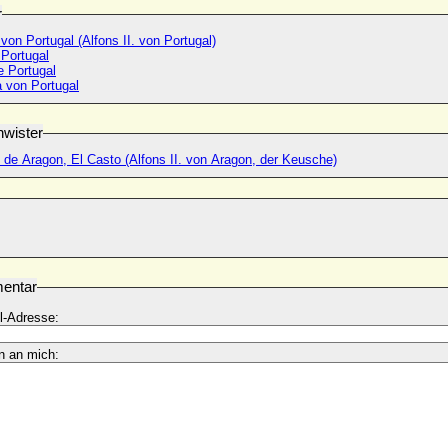
r
 von Portugal (Alfons II. von Portugal)
 Portugal
e Portugal
a von Portugal
wister
. de Aragon, El Casto (Alfons II. von Aragon, der Keusche)
entar
l-Adresse:
n an mich: