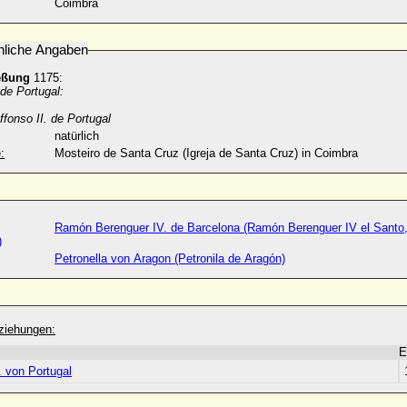
Coimbra
nliche Angaben
eßung
1175:
de Portugal:
,
ffonso II. de Portugal
natürlich
:
Mosteiro de Santa Cruz (Igreja de Santa Cruz) in Coimbra
Ramón Berenguer IV. de Barcelona (Ramón Berenguer IV el Santo
)
Petronella von Aragon (Petronila de Aragón)
ziehungen:
E
. von Portugal