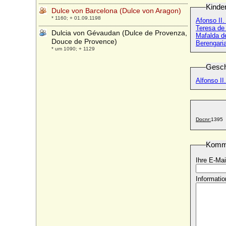
Kinde
Dulce von Barcelona (Dulce von Aragon)
* 1160; + 01.09.1198
Afonso II.
Teresa de
Dulcia von Gévaudan (Dulce de Provenza,
Mafalda d
Douce de Provence)
Berengari
* um 1090; + 1129
Gesch
Alfonso II
Docnr:
1395
Komm
Ihre E-Mai
Informatio