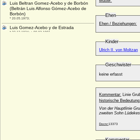
Mutter:
Luis Beltran Gomez-Acebo y de Borbón
(Beltrán Luis Alfonso Gómez-Acebo de
Borbón)
Ehen
* 20.05.1973;
Ehen / Beziehungen:
Luis Gomez-Acebo y de Estrada
* 23.12.1934; + 09.03.1991
Luis I. Felipe von Spanien (Ludwig I.
Kinder
Philipp von Spanien)
Ulrich II. von Moltzan
* 25.08.1707; + 31.08.1724
Luis I. von Portugal (Ludwig I. von
Geschwister
Portugal)
* 31.10.1838; + 19.10.1889
keine erfasst
Luis María Gonzaga de Casanova-
Cárdenas y Barón
* 24.04.1950;
Kommentar:
Linie Gr
Luisa Christina di Savoia-Carignano (Luisa
historische Bedeutung
Christina von Savoyen)
Von der Hauptlinie Gr
* 01.08.1627; + 07.07.1689
zweiten Sohn Lüdekes 
Luisa di Borbone-Due Sicilie (Luise von
Neapel-Sizilien)
Docnr:
13373
* 21.01.1855; + 23.02.1874
Luisa Dorothea von Korff
Kommentar