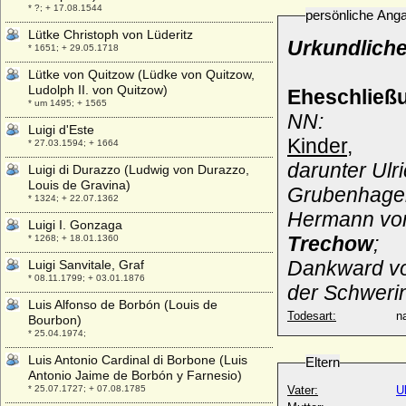
* ?; + 17.08.1544
persönliche Ang
Lütke Christoph von Lüderitz
Urkundliche
* 1651; + 29.05.1718
Lütke von Quitzow (Lüdke von Quitzow,
Ludolph II. von Quitzow)
Eheschließ
* um 1495; + 1565
NN:
Luigi d'Este
Kinder,
* 27.03.1594; + 1664
darunter Ulri
Luigi di Durazzo (Ludwig von Durazzo,
Louis de Gravina)
Grubenhage
* 1324; + 22.07.1362
Hermann von
Luigi I. Gonzaga
Trechow
;
* 1268; + 18.01.1360
Dankward von
Luigi Sanvitale, Graf
* 08.11.1799; + 03.01.1876
der Schweri
Luis Alfonso de Borbón (Louis de
Todesart:
na
Bourbon)
* 25.04.1974;
Luis Antonio Cardinal di Borbone (Luis
Eltern
Antonio Jaime de Borbón y Farnesio)
* 25.07.1727; + 07.08.1785
Vater:
U