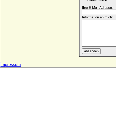
+ 06.08.1757
Ihre E-Mail-Adresse:
Luisa von Spanien (Maria Luisa de
Espana)
* 30.01.1832; + 02.02.1897
Information an mich:
Luise von Brandenburg-Schwedt (Anna
Elisabeth Luise von B.)
* 22.04.1738; + 10.02.1820
Luise Albertine von Schleswig-Holstein-
Sonderburg-Plön
* 21.07.1748; + 02.03.1769
absenden
Luise Amalie von Braunschweig-Bevern
* 29.01.1722; + 13.01.1780
Impressum
Luise Amöne von Schleswig-Holstein-
Norburg
* 15.01.1642; + 11.06.1685
Luise Auguste Emilie von Dönhoff, Gräfin
* 23.07.1730; + 29.04.1768
Luise Caroline Marie Friederike von
Hessen-Kassel-Rumpenheim
* 09.04.1794; + 16.03.1881
Luise Charlotte Marie von Kalckstein
* 1727; + 1768