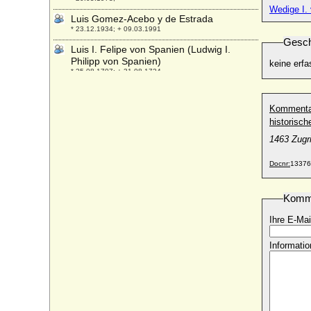
Wedige I.
Luis Gomez-Acebo y de Estrada
* 23.12.1934; + 09.03.1991
Gesch
Luis I. Felipe von Spanien (Ludwig I.
Philipp von Spanien)
keine erfa
* 25.08.1707; + 31.08.1724
Luis I. von Portugal (Ludwig I. von
Portugal)
Kommenta
* 31.10.1838; + 19.10.1889
historisc
Luis María Gonzaga de Casanova-
1463 Zugr
Cárdenas y Barón
* 24.04.1950;
Docnr:
13376
Luisa Christina di Savoia-Carignano (Luisa
Christina von Savoyen)
Komm
* 01.08.1627; + 07.07.1689
Luisa di Borbone-Due Sicilie (Luise von
Ihre E-Mai
Neapel-Sizilien)
* 21.01.1855; + 23.02.1874
Informatio
Luisa Dorothea von Korff
+ 06.08.1757
Luisa von Spanien (Maria Luisa de
Espana)