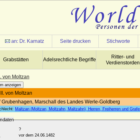
an:
Dr. Karnatz
Seite drucken
Stichworte
Ritter- und
Grabstätten
Adelsrechtliche Begriffe
Verdienstorden
I. von Moltzan
m anzeigen
II. von Moltzan
f Grubenhagen, Marschall des Landes Werle-Goldberg
chlecht:
Maltzan (Moltzan, Moltzahn, Maltzahn), Herren, Freiherren und Graf
mdaten
?
:
vor dem 24.06.1482