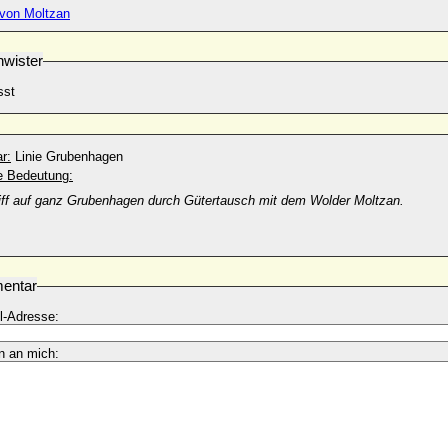
 von Moltzan
wister
sst
r:
Linie Grubenhagen
he Bedeutung:
iff auf ganz Grubenhagen durch Gütertausch mit dem Wolder Moltzan.
entar
l-Adresse:
n an mich: