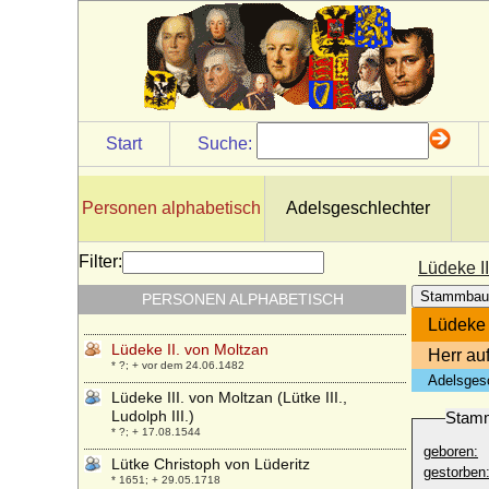
Ludwig zu Stolberg-Königstein und
Rochefort
* 12.01.1505; + 01.09.1574
Ludwig zu Windisch-Graetz, Prinz
* 13.05.1830; + 14.03.1904
Ludwig zu Windisch-Graetz, Fürst
* 20.10.1882; + 03.02.1968
Start
Suche:
Ludwik Mikolaj Radziwill
* 14.08.1773; + 03.12.1830
Personen alphabetisch
Adelsgeschlechter
Lüdeke Adolf von Moltzahn (Lüdeke Adolf
von Maltzahn, Lüdike Adolf von Moltzan)
* 17.03.1750; + 16.08.1783
Filter:
Lüdeke I
Lüdeke I. von Moltzan (Ludolf I. von
Stammbau
PERSONEN ALPHABETISCH
Moltzan)
* ?; + nach 01.02.1403
Lüdeke 
Lüdeke II. von Moltzan
Herr au
* ?; + vor dem 24.06.1482
Adelsges
Lüdeke III. von Moltzan (Lütke III.,
Ludolph III.)
Stam
* ?; + 17.08.1544
geboren:
Lütke Christoph von Lüderitz
gestorben
* 1651; + 29.05.1718