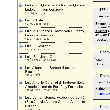
Lütke von Quitzow (Lüdke von Quitzow,
persö
Ludolph II. von Quitzow)
* um 1495; + 1565
Erste urk
Luigi d'Este
Eheschli
* 27.03.1594; + 1664
Lucretia G
Luigi di Durazzo (Ludwig von Durazzo,
3 Kinder
(2
darunter W
Louis de Gravina)
* 1324; + 22.07.1362
Todesart:
Luigi I. Gonzaga
* 1268; + 18.01.1360
Eltern
Luigi Sanvitale, Graf
Vater:
* 08.11.1799; + 03.01.1876
Mutter:
Luis Alfonso de Borbón (Louis de
Bourbon)
Ehen
* 25.04.1974;
Luis Antonio Cardinal di Borbone (Luis
Ehen / Be
Antonio Jaime de Borbón y Farnesio)
Partner
* 25.07.1727; + 07.08.1785
Lucretia 
Luis Beltran Gomez-Acebo y de Borbón
(Beltrán Luis Alfonso Gómez-Acebo de
Borbón)
Kinde
* 20.05.1973;