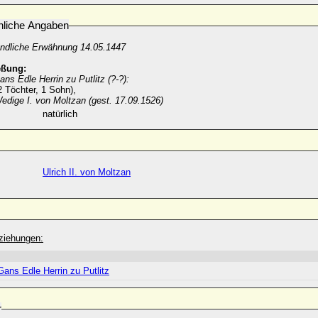
nliche Angaben
undliche Erwähnung 14.05.1447
eßung:
ans Edle Herrin zu Putlitz (?-?):
 Töchter, 1 Sohn),
edige I. von Moltzan (gest. 17.09.1526)
natürlich
Ulrich II. von Moltzan
ziehungen:
Gans Edle Herrin zu Putlitz
r