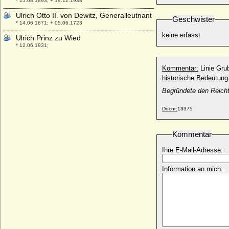
* 15.08.1893; + 19.12.1938
Ulrich Otto II. von Dewitz, Generalleutnant
Geschwister
* 14.06.1671; + 05.06.1723
keine erfasst
Ulrich Prinz zu Wied
* 12.06.1931;
Ulrich V. von Hanau
Kommentar:
Linie Gr
* um 1370; + 1419
historische Bedeutung
Ulrich V. von Württemberg (der
Begründete den Reicht
Vielgeliebte), Graf
* 1413; + 01.09.1480
Docnr:
13375
Ulrich VI. von Rappoltstein (Urich IX. von
Rappoltstein)
* 1495; + 25.07.1531
Kommentar
Ulrich VII. von Moltzan
Ihre E-Mail-Adresse:
* ?; + nach 03.07.1640
Ulrich von Bismarck (Levin Ulrich von
Information an mich:
Bismarck), königl.-preußischer
Generalmajor
* 11.03.1844; + 26.10.1897
Ulrich von Bismarck (Ludolf Friedrich Edo
Kuno Ulrich v. Bismarck)
* 03.08.1904; + 1943