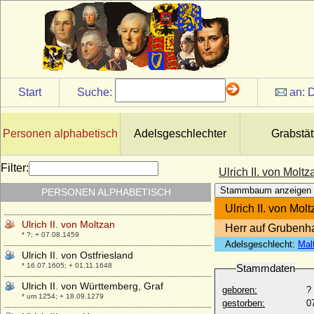
Ulrich I. von Schaunberg
* um 1330; + 06.03.1373
Ulrich I. von Teck
* 1375; + 07.08.1432
Ulrich I. der Stifter von Württemberg, Graf
* 1222; + 25.02.1265
Start
Suche:
an:
D
Ulrich I. von Ostfriesland
* um 1408; + 26.09.1466
Ulrich I. von Wettin
Personen alphabetisch
Adelsgeschlechter
Grabstät
* um 1170; + 28.09.1206
Ulrich I. von Württemberg, Herzog
Filter:
Ulrich II. von Moltz
* 08.02.1487; + 06.11.1550
Stammbaum anzeigen
PERSONEN ALPHABETISCH
Ulrich II. von Hanau
* zwischen 1279 und 1288; + 23.09.1346
Ulrich II. von Mol
Ulrich II. von Moltzan
Herr auf Grubenh
* ?; + 07.08.1459
Adelsgeschlecht:
Mal
Ulrich II. von Ostfriesland
* 16.07.1605; + 01.11.1648
Stammdaten
Ulrich II. von Württemberg, Graf
geboren:
?
* um 1254; + 18.09.1279
gestorben:
0