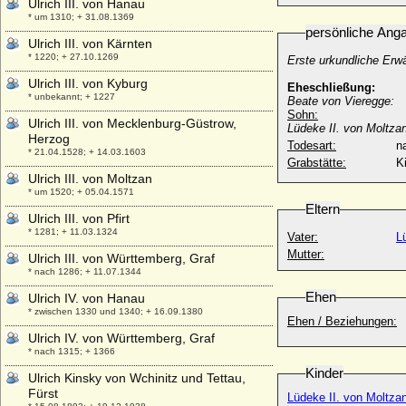
Ulrich III. von Hanau
* um 1310; + 31.08.1369
persönliche Ang
Ulrich III. von Kärnten
* 1220; + 27.10.1269
Erste urkundliche Er
Ulrich III. von Kyburg
Eheschließung:
* unbekannt; + 1227
Beate von Vieregge:
Sohn:
Ulrich III. von Mecklenburg-Güstrow,
Lüdeke II. von Moltza
Herzog
Todesart:
na
* 21.04.1528; + 14.03.1603
Grabstätte:
K
Ulrich III. von Moltzan
* um 1520; + 05.04.1571
Eltern
Ulrich III. von Pfirt
* 1281; + 11.03.1324
Vater:
L
Mutter:
Ulrich III. von Württemberg, Graf
* nach 1286; + 11.07.1344
Ehen
Ulrich IV. von Hanau
* zwischen 1330 und 1340; + 16.09.1380
Ehen / Beziehungen:
Ulrich IV. von Württemberg, Graf
* nach 1315; + 1366
Kinder
Ulrich Kinsky von Wchinitz und Tettau,
Fürst
Lüdeke II. von Moltza