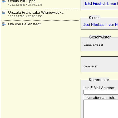
Ursula zur Lippe
Eitel Friedrich I. von
* 25.02.1598; + 27.07.1638
Urszula Franciszka Wisniowiecka
* 13.02.1705; + 23.05.1753
Kinder
Uta von Ballenstedt
Jost Nikolaus I. von H
* um 1000; + vor 1046
Uta von Calw (Uta von Schauenburg)
Geschwister
+ 1196
keine erfasst
Uta von Zweibrücken
* unbekannt; + 1290
Utehild von Matsch (Utehild von Mätsch)
* vor 1348; + 1415
Docnr:
5437
Kommentar
Ihre E-Mail-Adresse:
Information an mich: