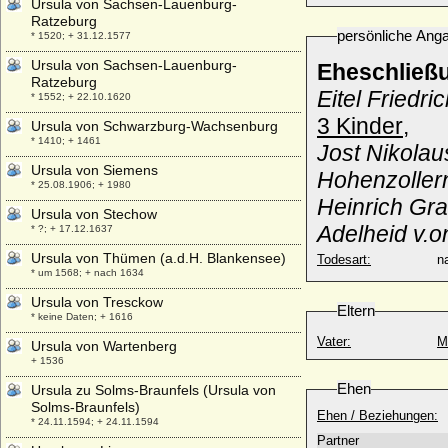
Ursula von Sachsen-Lauenburg-
Ratzeburg
persönliche Ang
* 1520; + 31.12.1577
Ursula von Sachsen-Lauenburg-
Eheschließ
Ratzeburg
Eitel Friedri
* 1552; + 22.10.1620
3 Kinder
,
Ursula von Schwarzburg-Wachsenburg
* 1410; + 1461
Jost Nikolau
Ursula von Siemens
Hohenzollern
* 25.08.1906; + 1980
Heinrich Gra
Ursula von Stechow
Adelheid v.o
* ?; + 17.12.1637
Ursula von Thümen (a.d.H. Blankensee)
Todesart:
na
* um 1568; + nach 1634
Ursula von Tresckow
Eltern
* keine Daten; + 1616
Vater:
M
Ursula von Wartenberg
+ 1536
Ehen
Ursula zu Solms-Braunfels (Ursula von
Solms-Braunfels)
Ehen / Beziehungen:
* 24.11.1594; + 24.11.1594
Partner