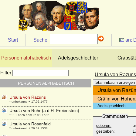
Ursula von der Pfalz-Veldenz-Lützelstein
* 24.02.1572; + 05.03.1635
Ursula von Daun-Kyrburg und Salm
* um 1515; + 24.07.1601
Ursula von Greysing
+ 1511
Start
Suche:
an:
D
Ursula von Harrach
* 1522; + 18.09.1554
Ursula von Klüx und Hennersdorf
Personen alphabetisch
Adelsgeschlechter
Grabstät
* nicht überliefert; + nicht überliefert
Ursula von Pentz
Filter:
Ursula von Razüns
* ?; + nach 20.01.1580
Stammbaum anzeigen
PERSONEN ALPHABETISCH
Ursula von Quitzow
* um 1600; + 14.05.1647
Ursula von Razü
Ursula von Razüns
Gräfin von Hohen
* unbekannt; + 17.02.1477
Adelsgeschlecht:
Ursula von Rohr (a.d.H. Freienstein)
* ?; + nach dem 06.01.1532
Stammdaten
Ursula von Rosenfeld
geboren:
u
* unbekannt; + 26.02.1538
gestorben:
1