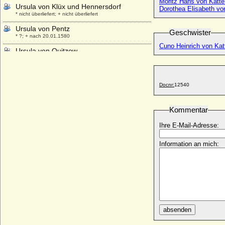
Moritz Hans von Katte
Ursula von Klüx und Hennersdorf
Dorothea Elisabeth vo
* nicht überliefert; + nicht überliefert
Ursula von Pentz
Geschwister
* ?; + nach 20.01.1580
Cuno Heinrich von Katt
Ursula von Quitzow
* um 1600; + 14.05.1647
Ursula von Razüns
* unbekannt; + 17.02.1477
Docnr:
12540
Ursula von Rohr (a.d.H. Freienstein)
* ?; + nach dem 06.01.1532
Kommentar
Ursula von Rosenfeld
* unbekannt; + 26.02.1538
Ihre E-Mail-Adresse:
Ursula von Sachsen-Lauenburg-
Information an mich:
Ratzeburg
* 1520; + 31.12.1577
Ursula von Sachsen-Lauenburg-
Ratzeburg
* 1552; + 22.10.1620
Ursula von Schwarzburg-Wachsenburg
* 1410; + 1461
absenden
Ursula von Siemens