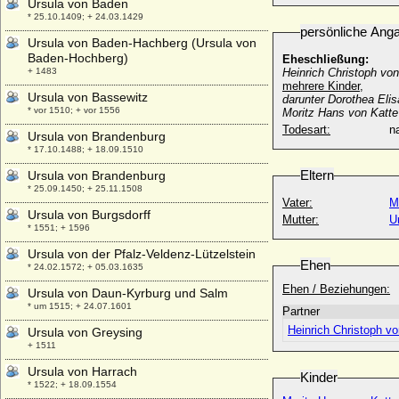
Ursula von Baden
* 25.10.1409; + 24.03.1429
persönliche Ang
Ursula von Baden-Hachberg (Ursula von
Baden-Hochberg)
Eheschließung:
+ 1483
Heinrich Christoph von
mehrere Kinder,
Ursula von Bassewitz
darunter Dorothea Elis
* vor 1510; + vor 1556
Moritz Hans von Katte
Todesart:
na
Ursula von Brandenburg
* 17.10.1488; + 18.09.1510
Eltern
Ursula von Brandenburg
* 25.09.1450; + 25.11.1508
Vater:
M
Ursula von Burgsdorff
Mutter:
U
* 1551; + 1596
Ursula von der Pfalz-Veldenz-Lützelstein
Ehen
* 24.02.1572; + 05.03.1635
Ehen / Beziehungen:
Ursula von Daun-Kyrburg und Salm
* um 1515; + 24.07.1601
Partner
Heinrich Christoph vo
Ursula von Greysing
+ 1511
Ursula von Harrach
Kinder
* 1522; + 18.09.1554