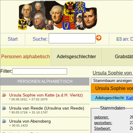
* 11.03.1674; + 29.08.1718
Ursula Gromann
* 04.11.1929;
Ursula Grüner (auch: Frankengrüner)
+ 1484
Ursula Margarethe Konstantia Louisa von
Start
Suche:
an:
D
Callenberg, Gräfin
* 25.08.1752; + 29.08.1803
Ursula Marianne von Kittlitz, Freiin
Personen alphabetisch
Adelsgeschlechter
Grabstät
* 27.06.1640; + 26.03.1694
Ursula Philipota van Raesfeld
Filter:
Ursula Sophie von K
* 14.08.1643; + 30.09.1721
Stammbaum anzeigen
PERSONEN ALPHABETISCH
Ursula Regina Maria von Friesen
* 27.08.1658; + 29.10.1714
Ursula Sophie von 
Ursula Sophie von Katte (a.d.H. Vieritz)
Adelsgeschlecht:
Kat
* 26.08.1611; + 27.02.1670
Stammdaten
Ursula van Reede (Ursulina van Reede)
* 30.05.1719; + 31.10.1747
geboren:
2
Ursula von Abensberg
gestorben:
2
+ 30.01.1422
Sterbeort:
Z