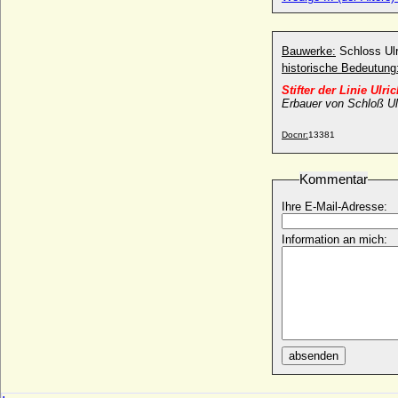
Ulrich von Weferlingen (Ulrich von
Weferling)
+ 1601
Bauwerke:
Schloss Ul
Ulrich von Württemberg
historische Bedeutung
* 1342; + 23.08.1388
Stifter der Linie Ulr
Ulrik Adolph von Holstein (Ulrich Adolph
Erbauer von Schloß Ul
von Holstein-Holsteinborg), Graf
* 14.04.1664; + 25.08.1737
Docnr:
13381
Ulrika Albertine Sophia Ottilie Adamine von
Brause
Kommentar
* 23.03.1765; + 28.04.1846
Ihre E-Mail-Adresse:
Ulrike Eleonore von Dänemark
* 11.09.1656; + 26.07.1693
Information an mich:
Ulrike Eleonore von Hessen-Philippsthal-
Barchfeld
* 27.04.1732; + 02.02.1795
Ulrike Eleonore von Krassow
* 02.05.1693; + 30.06.1754
Ulrike Eleonore Reventlow (Ulrike
absenden
Eleonore von Reventlow)
* 01.11.1690; + 12.09.1754
Ulrike Eleonore von Schweden