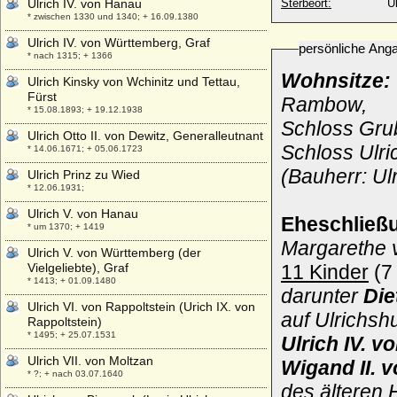
Ulrich IV. von Hanau
Sterbeort:
U
* zwischen 1330 und 1340; + 16.09.1380
Ulrich IV. von Württemberg, Graf
persönliche Ang
* nach 1315; + 1366
Wohnsitze:
Ulrich Kinsky von Wchinitz und Tettau,
Fürst
Rambow,
* 15.08.1893; + 19.12.1938
Schloss Gru
Ulrich Otto II. von Dewitz, Generalleutnant
Schloss Ulr
* 14.06.1671; + 05.06.1723
(Bauherr: Ul
Ulrich Prinz zu Wied
* 12.06.1931;
Ulrich V. von Hanau
Eheschließ
* um 1370; + 1419
Margarethe v
Ulrich V. von Württemberg (der
Vielgeliebte), Graf
11 Kinder
(7 
* 1413; + 01.09.1480
darunter
Die
Ulrich VI. von Rappoltstein (Urich IX. von
auf Ulrichsh
Rappoltstein)
* 1495; + 25.07.1531
Ulrich IV. v
Ulrich VII. von Moltzan
Wigand II. 
* ?; + nach 03.07.1640
des älteren