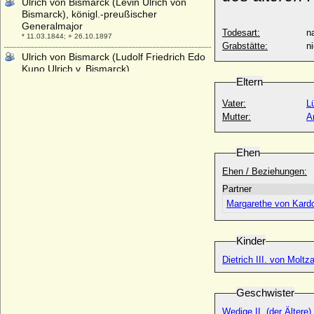
Ulrich von Bismarck (Levin Ulrich von
Bismarck), königl.-preußischer
Generalmajor
Todesart:
na
* 11.03.1844; + 26.10.1897
Grabstätte:
n
Ulrich von Bismarck (Ludolf Friedrich Edo
Kuno Ulrich v. Bismarck)
* 03.08.1904; + 1943
Eltern
Ulrich von Cammin (Ulrich von Pommern)
Vater:
Lü
* 12.08.1589; + 31.10.1622
Mutter:
A
Ulrich von Gosham (Ulrich I. von Gosham)
* um 1030; + Sommer 1083
Ehen
Ulrich von Kaunitz (Ulrich V. von Kaunitz,
Ehen / Beziehungen:
Ulrich VI. von Kaunitz)
* 1569; + 1617
Partner
Ulrich von Schwerin (urkundlich 1450-
Margarethe von Kardo
1485)
+ vor 20.09.1490
Kinder
Ulrich von Schwerin (Huldrich von
Schwerin, Huldricus Schwerinus)
Dietrich III. von Moltz
* um 1500; + vermutlich 1575
Ulrich von Schwerin
Geschwister
* 18.02.1648; + 08.08.1697
Wedige II. (der Ältere