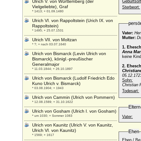
Ulrich V. von Württemberg (der
Geburtsort
Vielgeliebte), Graf
Sterbeort:
* 1413; + 01.09.1480
Ulrich VI. von Rappoltstein (Urich IX. von
persö
Rappoltstein)
* 1495; + 25.07.1531
Vater:
Hen
Mutter:
Do
Ulrich VII. von Moltzan
* ?; + nach 03.07.1640
1. Ehesc
Anna Mar
Ulrich von Bismarck (Levin Ulrich von
keine Kind
Bismarck), königl.-preußischer
Generalmajor
2. Ehesc
* 11.03.1844; + 26.10.1897
Christian
05.12.172
Ulrich von Bismarck (Ludolf Friedrich Edo
Sohn:
Kuno Ulrich v. Bismarck)
Christian 
* 03.08.1904; + 1943
Todesart:
Ulrich von Cammin (Ulrich von Pommern)
* 12.08.1589; + 31.10.1622
Eltern
Ulrich von Gosham (Ulrich I. von Gosham)
* um 1030; + Sommer 1083
Vater:
Ulrich von Kaunitz (Ulrich V. von Kaunitz,
Ulrich VI. von Kaunitz)
Ehen
* 1569; + 1617
Ehen / Be