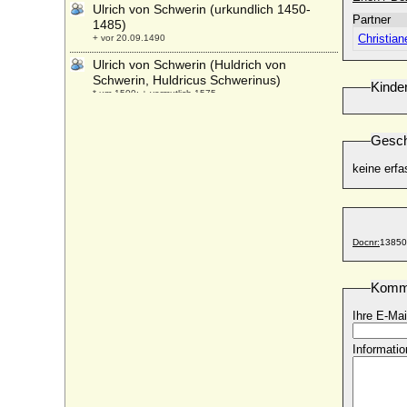
Ulrich von Schwerin (urkundlich 1450-
Partner
1485)
Christia
+ vor 20.09.1490
Ulrich von Schwerin (Huldrich von
Schwerin, Huldricus Schwerinus)
Kinde
* um 1500; + vermutlich 1575
Ulrich von Schwerin
* 18.02.1648; + 08.08.1697
Gesch
Ulrich von Weferlingen (Ulrich von
keine erfa
Weferling)
+ 1601
Ulrich von Württemberg
* 1342; + 23.08.1388
Docnr:
13850
Ulrik Adolph von Holstein (Ulrich Adolph
von Holstein-Holsteinborg), Graf
* 14.04.1664; + 25.08.1737
Komm
Ulrika Albertine Sophia Ottilie Adamine von
Ihre E-Mai
Brause
* 23.03.1765; + 28.04.1846
Informatio
Ulrike Eleonore von Dänemark
* 11.09.1656; + 26.07.1693
Ulrike Eleonore von Hessen-Philippsthal-