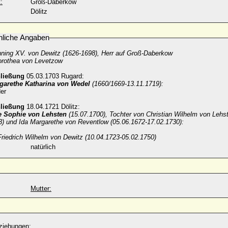
:
Groß-Daberkow
Dölitz
nliche Angaben
ning XV. von Dewitz (1626-1698), Herr auf Groß-Daberkow
rothea von Levetzow
hließung
05.03.1703 Rugard:
garethe Katharina von Wedel
(1660/1669-13.11.1719):
er
hließung
18.04.1721 Dölitz:
e Sophie von Lehsten
(15.07.1700), Tochter von Christian Wilhelm von Lehst
3) und Ida Margarethe von Reventlow (05.06.1672-17.02.1730):
Friedrich Wilhelm von Dewitz (10.04.1723-05.02.1750)
natürlich
Mutter:
ziehungen: