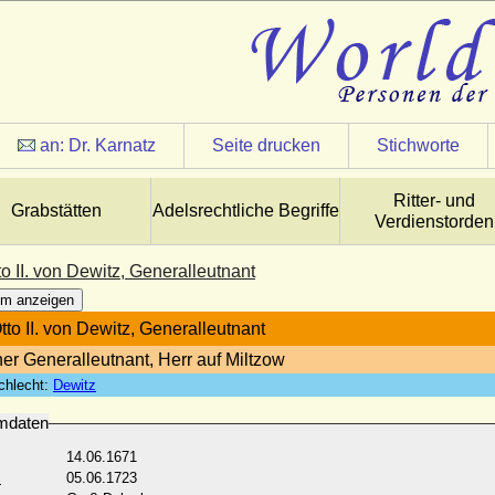
an:
Dr. Karnatz
Seite drucken
Stichworte
Ritter- und
Grabstätten
Adelsrechtliche Begriffe
Verdienstorden
to II. von Dewitz, Generalleutnant
m anzeigen
tto II. von Dewitz, Generalleutnant
er Generalleutnant, Herr auf Miltzow
chlecht:
Dewitz
mdaten
14.06.1671
:
05.06.1723