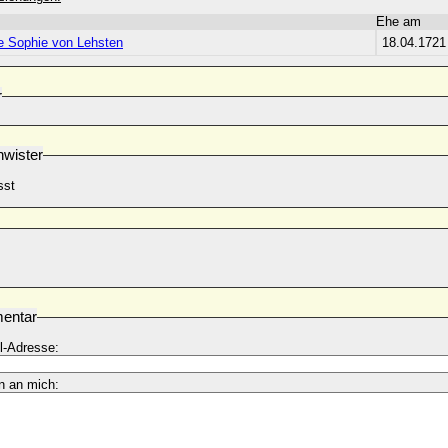
Ehe am
ne Sophie von Lehsten
18.04.1721
r
wister
sst
entar
l-Adresse:
n an mich: