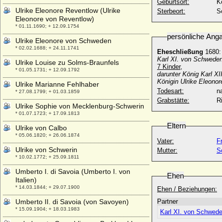
Geburtsort:
K
Ulrike Eleonore Reventlow (Ulrike
Sterbeort:
S
Eleonore von Reventlow)
* 01.11.1690; + 12.09.1754
persönliche Ang
Ulrike Eleonore von Schweden
* 02.02.1688; + 24.11.1741
Eheschließung
1680
Karl XI. von Schwede
Ulrike Louise zu Solms-Braunfels
7 Kinder,
* 01.05.1731; + 12.09.1792
darunter König Karl X
Königin Ulrike Eleono
Ulrike Marianne Fehlhaber
Todesart:
na
* 27.08.1799; + 01.03.1859
Grabstätte:
R
Ulrike Sophie von Mecklenburg-Schwerin
* 01.07.1723; + 17.09.1813
Eltern
Ulrike von Calbo
* 05.06.1820; + 26.06.1874
Vater:
F
Ulrike von Schwerin
Mutter:
S
* 10.02.1772; + 25.09.1811
Umberto I. di Savoia (Umberto I. von
Ehen
Italien)
* 14.03.1844; + 29.07.1900
Ehen / Beziehungen:
Umberto II. di Savoia (von Savoyen)
Partner
* 15.09.1904; + 18.03.1983
Karl XI. von Schwed