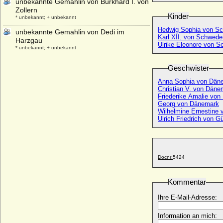
unbekannte Gemahlin von Burkhard I. von
Zollern
Kinder
* unbekannt; + unbekannt
Hedwig Sophia von S
unbekannte Gemahlin von Dedi im
Karl XII. von Schwede
Harzgau
Ulrike Eleonore von 
* unbekannt; + unbekannt
unbekannt Gemahlin von Friedrich I. von
Geschwister
Eilenburg
* unbekannt; + unbekannt
Anna Sophia von Dän
Christian V. von Däne
unbekannte Gemahlin von Friedrich VIII.
Friederike Amalie vo
von Hohenzollern
Georg von Dänemark
* unbekannt; + unbekannt
Wilhelmine Ernestine
Ulrich Friedrich von G
unbekannte Gemahlin von Wladyslaw I.
Herman
* unbekannt; + unbekannt
Uranie de la Cropte de Beauvais
Docnr:
5424
* 13.01.1655; + 14.11.1717
Urbain de Maille de Breze
Kommentar
* 30.03.1598; + 13.02.1650
Urraca de Castilla y de Leon
Ihre E-Mail-Adresse:
* 1082; + 08.03.1126
Information an mich:
Urraca de Castilla