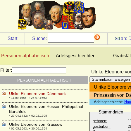
Schwerin, Huldricus Schwerinus)
* um 1500; + vermutlich 1575
Ulrich von Schwerin
* 18.02.1648; + 08.08.1697
Ulrich von Weferlingen (Ulrich von
Weferling)
+ 1601
Start
Suche:
an:
D
Ulrich von Württemberg
* 1342; + 23.08.1388
Personen alphabetisch
Adelsgeschlechter
Grabstät
Ulrik Adolph von Holstein (Ulrich Adolph
von Holstein-Holsteinborg), Graf
* 14.04.1664; + 25.08.1737
Filter:
Ulrike Eleonore v
Ulrika Albertine Sophia Ottilie Adamine von
Stammbaum anzeigen
PERSONEN ALPHABETISCH
Brause
* 23.03.1765; + 28.04.1846
Ulrike Eleonore 
Ulrike Eleonore von Dänemark
Prinzessin von D
* 11.09.1656; + 26.07.1693
Adelsgeschlecht:
Hau
Ulrike Eleonore von Hessen-Philippsthal-
Barchfeld
Stammdaten
* 27.04.1732; + 02.02.1795
geboren:
1
Ulrike Eleonore von Krassow
gestorben:
2
* 02.05.1693; + 30.06.1754