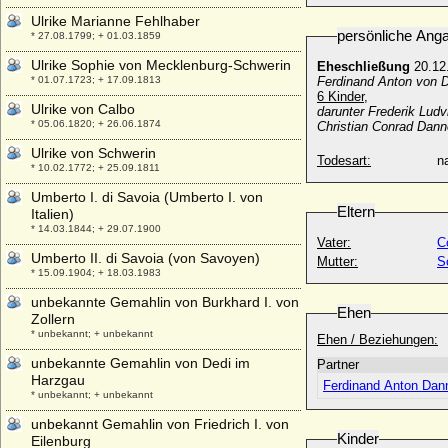
Ulrike Marianne Fehlhaber
persönliche Ang
* 27.08.1799; + 01.03.1859
Ulrike Sophie von Mecklenburg-Schwerin
Eheschließung
20.12
* 01.07.1723; + 17.09.1813
Ferdinand Anton von D
6 Kinder,
Ulrike von Calbo
darunter Frederik Ludv
* 05.06.1820; + 26.06.1874
Christian Conrad Dann
Ulrike von Schwerin
Todesart:
na
* 10.02.1772; + 25.09.1811
Umberto I. di Savoia (Umberto I. von
Eltern
Italien)
* 14.03.1844; + 29.07.1900
Vater:
C
Umberto II. di Savoia (von Savoyen)
Mutter:
S
* 15.09.1904; + 18.03.1983
unbekannte Gemahlin von Burkhard I. von
Ehen
Zollern
* unbekannt; + unbekannt
Ehen / Beziehungen:
unbekannte Gemahlin von Dedi im
Partner
Harzgau
Ferdinand Anton Dann
* unbekannt; + unbekannt
unbekannt Gemahlin von Friedrich I. von
Kinder
Eilenburg