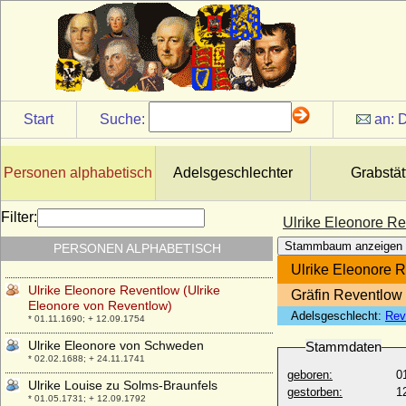
Ulrich von Württemberg
* 1342; + 23.08.1388
Ulrik Adolph von Holstein (Ulrich Adolph
von Holstein-Holsteinborg), Graf
* 14.04.1664; + 25.08.1737
Ulrika Albertine Sophia Ottilie Adamine von
Brause
Start
Suche:
an:
D
* 23.03.1765; + 28.04.1846
Ulrike Eleonore von Dänemark
* 11.09.1656; + 26.07.1693
Personen alphabetisch
Adelsgeschlechter
Grabstät
Ulrike Eleonore von Hessen-Philippsthal-
Barchfeld
Filter:
Ulrike Eleonore Re
* 27.04.1732; + 02.02.1795
Stammbaum anzeigen
PERSONEN ALPHABETISCH
Ulrike Eleonore von Krassow
* 02.05.1693; + 30.06.1754
Ulrike Eleonore 
Ulrike Eleonore Reventlow (Ulrike
Gräfin Reventlow
Eleonore von Reventlow)
Adelsgeschlecht:
Rev
* 01.11.1690; + 12.09.1754
Ulrike Eleonore von Schweden
Stammdaten
* 02.02.1688; + 24.11.1741
geboren:
0
Ulrike Louise zu Solms-Braunfels
gestorben:
1
* 01.05.1731; + 12.09.1792