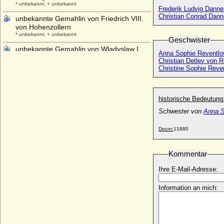
* unbekannt; + unbekannt
Frederik Ludvig Dannes
Christian Conrad Danne
unbekannte Gemahlin von Friedrich VIII.
von Hohenzollern
* unbekannt; + unbekannt
Geschwister
unbekannte Gemahlin von Wladyslaw I.
Anna Sophie Reventl
Herman
Christian Detlev von R
* unbekannt; + unbekannt
Christine Sophie Reven
Uranie de la Cropte de Beauvais
* 13.01.1655; + 14.11.1717
historische Bedeutung
Urbain de Maille de Breze
* 30.03.1598; + 13.02.1650
Schwester von
Anna S
Urraca de Castilla y de Leon
Docnr:
11880
* 1082; + 08.03.1126
Urraca de Castilla
Kommentar
* 1186; + 03.11.1220
Urraca de Portugal
Ihre E-Mail-Adresse:
* 1151; + 1188
Information an mich:
Urraca Lopez de Haro
+ nach 1226
Ursula Anna von Hünecke
* keine Daten; + nach 1736