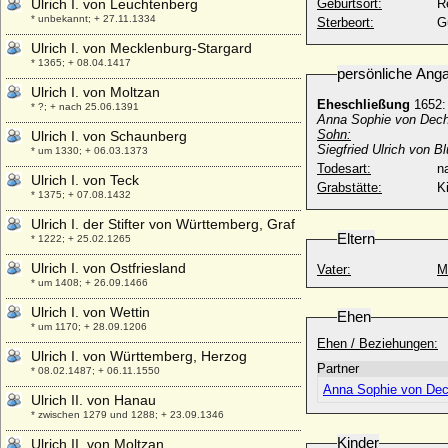
Ulrich I. von Leuchtenberg
Geburtsort:
R
* unbekannt; + 27.11.1334
Sterbeort:
G
Ulrich I. von Mecklenburg-Stargard
* 1365; + 08.04.1417
persönliche Ang
Ulrich I. von Moltzan
Eheschließung
1652:
* ?; + nach 25.06.1391
Anna Sophie von Dec
Sohn:
Ulrich I. von Schaunberg
Siegfried Ulrich von B
* um 1330; + 06.03.1373
Todesart:
na
Ulrich I. von Teck
Grabstätte:
K
* 1375; + 07.08.1432
Ulrich I. der Stifter von Württemberg, Graf
Eltern
* 1222; + 25.02.1265
Ulrich I. von Ostfriesland
Vater:
M
* um 1408; + 26.09.1466
Ulrich I. von Wettin
Ehen
* um 1170; + 28.09.1206
Ehen / Beziehungen:
Ulrich I. von Württemberg, Herzog
Partner
* 08.02.1487; + 06.11.1550
Anna Sophie von De
Ulrich II. von Hanau
* zwischen 1279 und 1288; + 23.09.1346
Kinder
Ulrich II. von Moltzan