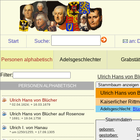
Udo II. im Lahngau
* 825-830; + nach 879
Udo zu Löwenstein-Wertheim-
Freudenberg, Fürst
* 08.09.1896; + 26.12.1980
Ulfa von Dörnberg
Start
Suche:
an:
D
* 17.04.1935;
Ulrich Adolph von Holstein
* 1598; + 29.12.1640
Personen alphabetisch
Adelsgeschlechter
Grabstät
Ulrich Friedrich von Güldenlöw-Laurvig
(Ulrik Frederik Gyldenløve)
Filter:
Ulrich Hans von Bl
* 20.07.1638; + 17.04.1704
Stammbaum anzeigen
PERSONEN ALPHABETISCH
Ulrich Friedrich von Stiern, Freiherr
* 29.06.1740; + 18.09.1796
Ulrich Hans von 
Ulrich Hans von Blücher
Kaiserlicher Rittm
* 02.04.1624; + 16.03.1679
Adelsgeschlecht:
Blü
Ulrich Hans von Blücher auf Rosenow
* 1691; + 19.04.1758
Stammdaten
Ulrich I. von Hanau
geboren:
0
* um 1250/1255; + 17.09.1305
gestorben:
1