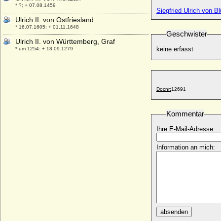
* ?; + 07.08.1459
Siegfried Ulrich von B
Ulrich II. von Ostfriesland
* 16.07.1605; + 01.11.1648
Geschwister
Ulrich II. von Württemberg, Graf
keine erfasst
* um 1254; + 18.09.1279
Ulrich III. von Hanau
* um 1310; + 31.08.1369
Ulrich III. von Kärnten
Docnr:
12691
* 1220; + 27.10.1269
Ulrich III. von Kyburg
Kommentar
* unbekannt; + 1227
Ulrich III. von Mecklenburg-Güstrow,
Ihre E-Mail-Adresse:
Herzog
* 21.04.1528; + 14.03.1603
Information an mich:
Ulrich III. von Moltzan
* um 1520; + 05.04.1571
Ulrich III. von Pfirt
* 1281; + 11.03.1324
Ulrich III. von Württemberg, Graf
* nach 1286; + 11.07.1344
absenden