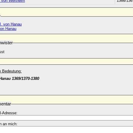
h von Wertheim
1366/136
r
II. von Hanau
 von Hanau
wister
sst
he Bedeutung:
Hanau 1369/1370-1380
entar
l-Adresse:
n an mich: