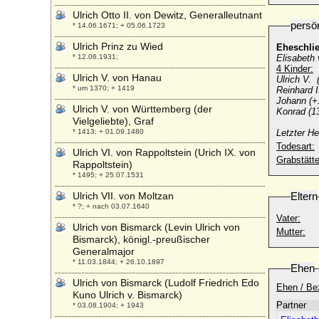
Ulrich Otto II. von Dewitz, Generalleutnant
persö
* 14.06.1671; + 05.06.1723
Ulrich Prinz zu Wied
Eheschli
* 12.06.1931;
Elisabeth
4 Kinder:
Ulrich V. von Hanau
Ulrich V. 
* um 1370; + 1419
Reinhard I
Johann (+
Ulrich V. von Württemberg (der
Konrad (1
Vielgeliebte), Graf
* 1413; + 01.09.1480
Letzter H
Todesart:
Ulrich VI. von Rappoltstein (Urich IX. von
Grabstätte
Rappoltstein)
* 1495; + 25.07.1531
Ulrich VII. von Moltzan
Eltern
* ?; + nach 03.07.1640
Vater:
Ulrich von Bismarck (Levin Ulrich von
Mutter:
Bismarck), königl.-preußischer
Generalmajor
* 11.03.1844; + 26.10.1897
Ehen
Ulrich von Bismarck (Ludolf Friedrich Edo
Ehen / Be
Kuno Ulrich v. Bismarck)
Partner
* 03.08.1904; + 1943