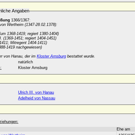
nliche Angaben
eßung
1366/1367:
 von Wertheim (1347-28.02.1378):
(um 1368-1419; regiert 1380-1404)
I. (1369-1451; regiert 1404-1451)
1411; Mitregent 1404-1411)
388-1419 nachgewiesen)
err von Hanau, der im
Kloster Arnsburg
bestattet wurde.
natürlich
:
Kloster Arnsburg
Ulrich III. von Hanau
Adelheid von Nassau
ziehungen:
Ehe am