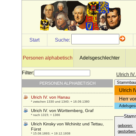
* um 1310; + 31.08.1369
Ulrich III. von Kärnten
* 1220; + 27.10.1269
Ulrich III. von Kyburg
* unbekannt; + 1227
Ulrich III. von Mecklenburg-Güstrow,
Start
Suche:
Herzog
* 21.04.1528; + 14.03.1603
Ulrich III. von Moltzan
Personen alphabetisch
Adelsgeschlechter
* um 1520; + 05.04.1571
Ulrich III. von Pfirt
Filter:
Ulrich I
* 1281; + 11.03.1324
Stammbau
PERSONEN ALPHABETISCH
Ulrich III. von Württemberg, Graf
* nach 1286; + 11.07.1344
Ulrich 
Ulrich IV. von Hanau
Herr v
* zwischen 1330 und 1340; + 16.09.1380
Adelsges
Ulrich IV. von Württemberg, Graf
* nach 1315; + 1366
Stam
Ulrich Kinsky von Wchinitz und Tettau,
geboren:
Fürst
gestorben
* 15.08.1893; + 19.12.1938