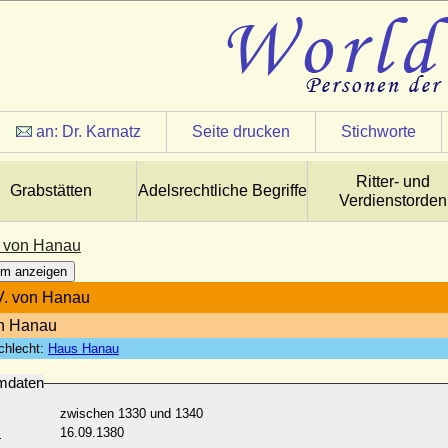
an:
Dr. Karnatz
Seite drucken
Stichworte
Ritter- und
Grabstätten
Adelsrechtliche Begriffe
Verdienstorden
V. von Hanau
m anzeigen
IV. von Hanau
on Hanau
chlecht:
Haus Hanau
mdaten
zwischen 1330 und 1340
:
16.09.1380