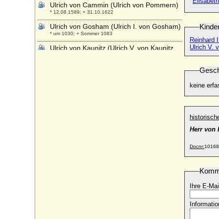
Elisabet
Ulrich von Cammin (Ulrich von Pommern)
* 12.08.1589; + 31.10.1622
Ulrich von Gosham (Ulrich I. von Gosham)
Kinde
* um 1030; + Sommer 1083
Reinhard 
Ulrich V.
Ulrich von Kaunitz (Ulrich V. von Kaunitz,
Ulrich VI. von Kaunitz)
* 1569; + 1617
Gesch
Ulrich von Schwerin (urkundlich 1450-
keine erfa
1485)
+ vor 20.09.1490
Ulrich von Schwerin (Huldrich von
Schwerin, Huldricus Schwerinus)
historisc
* um 1500; + vermutlich 1575
Herr von 
Ulrich von Schwerin
* 18.02.1648; + 08.08.1697
Docnr:
10168
Ulrich von Weferlingen (Ulrich von
Weferling)
Komm
+ 1601
Ihre E-Mai
Ulrich von Württemberg
* 1342; + 23.08.1388
Informatio
Ulrik Adolph von Holstein (Ulrich Adolph
von Holstein-Holsteinborg), Graf