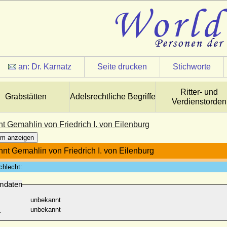
an:
Dr. Karnatz
Seite drucken
Stichworte
Ritter- und
Grabstätten
Adelsrechtliche Begriffe
Verdienstorden
t Gemahlin von Friedrich I. von Eilenburg
m anzeigen
nt Gemahlin von Friedrich I. von Eilenburg
chlecht:
mdaten
unbekannt
:
unbekannt