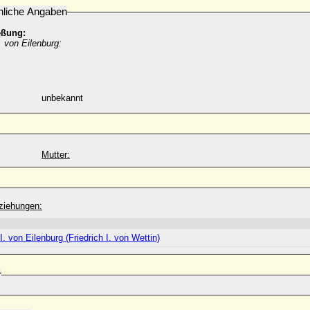
nliche Angaben
eßung:
I. von Eilenburg:
unbekannt
Mutter:
ziehungen:
 I. von Eilenburg (Friedrich I. von Wettin)
r