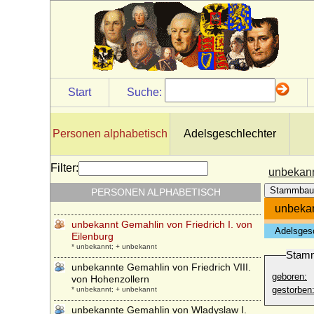
Ulrike von Calbo
* 05.06.1820; + 26.06.1874
Ulrike von Schwerin
* 10.02.1772; + 25.09.1811
Umberto I. di Savoia (Umberto I. von
Italien)
* 14.03.1844; + 29.07.1900
Start
Suche:
Umberto II. di Savoia (von Savoyen)
* 15.09.1904; + 18.03.1983
Personen alphabetisch
Adelsgeschlechter
unbekannte Gemahlin von Burkhard I. von
Zollern
* unbekannt; + unbekannt
Filter:
unbekann
unbekannte Gemahlin von Dedi im
Stammbau
PERSONEN ALPHABETISCH
Harzgau
* unbekannt; + unbekannt
unbekan
unbekannt Gemahlin von Friedrich I. von
Adelsges
Eilenburg
* unbekannt; + unbekannt
Stam
unbekannte Gemahlin von Friedrich VIII.
geboren:
von Hohenzollern
gestorben
* unbekannt; + unbekannt
unbekannte Gemahlin von Wladyslaw I.