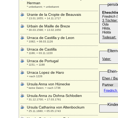
Herman
persö
* unbekannt; + unbekannt
Eheschli
Uranie de la Cropte de Beauvais
Friedrich 
* 13.01.1655; + 14.11.1717
3 Töchter:
Oda
Urbain de Maille de Breze
Hilda,
* 30.03.1598; + 13.02.1650
Hidda
Todesart:
Urraca de Castilla y de Leon
* 1082; + 08.03.1126
Urraca de Castilla
Eltern
* 1186; + 03.11.1220
Vater:
Urraca de Portugal
* 1151; + 1188
Ehen
Urraca Lopez de Haro
+ nach 1226
Ehen / Be
Ursula Anna von Hünecke
Partner
* keine Daten; + nach 1736
Friedrich
Ursula Anna zu Dohna-Schlodien
* 31.12.1700; + 17.03.1761
Kinde
Ursula Catharina von Altenbockum
* 25.11.1680; + 05.05.1743