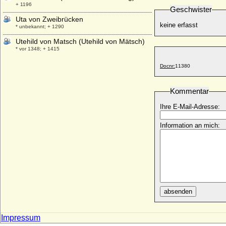
+ 1196
Geschwister
Uta von Zweibrücken
keine erfasst
* unbekannt; + 1290
Utehild von Matsch (Utehild von Mätsch)
* vor 1348; + 1415
Docnr:
11380
Kommentar
Ihre E-Mail-Adresse:
Information an mich:
absenden
Impressum