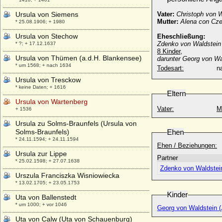
Ursula von Siemens
Vater:
Christoph von 
Mutter:
Alena con Cze
* 25.08.1906; + 1980
Ursula von Stechow
Eheschließung:
Zdenko von Waldstein
* ?; + 17.12.1637
8 Kinder,
Ursula von Thümen (a.d.H. Blankensee)
darunter Georg von Wa
* um 1568; + nach 1634
Todesart:
na
Ursula von Tresckow
* keine Daten; + 1616
Eltern
Ursula von Wartenberg
Vater:
M
+ 1536
Ursula zu Solms-Braunfels (Ursula von
Solms-Braunfels)
Ehen
* 24.11.1594; + 24.11.1594
Ehen / Beziehungen:
Ursula zur Lippe
Partner
* 25.02.1598; + 27.07.1638
Zdenko von Waldstein
Urszula Franciszka Wisniowiecka
* 13.02.1705; + 23.05.1753
Kinder
Uta von Ballenstedt
* um 1000; + vor 1046
Georg von Waldstein (J
Uta von Calw (Uta von Schauenburg)