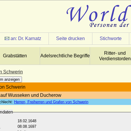
an:
Dr. Karnatz
Seite drucken
Stichworte
Ritter- und
Grabstätten
Adelsrechtliche Begriffe
Verdienstorden
on Schwerin
m anzeigen
von Schwerin
r auf Wusseken und Ducherow
chlecht:
Herren, Freiherren und Grafen von Schwerin
mdaten
18.02.1648
:
08.08.1697