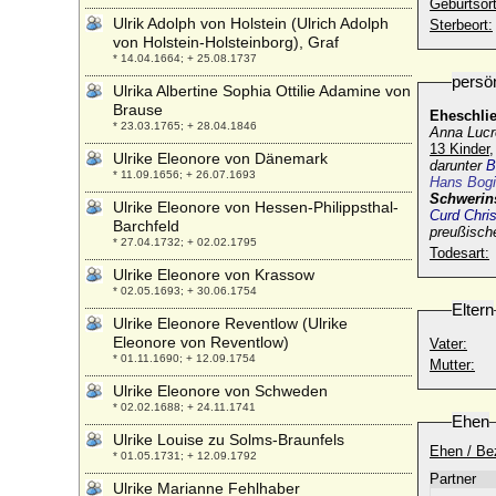
Geburtsort
Ulrik Adolph von Holstein (Ulrich Adolph
Sterbeort:
von Holstein-Holsteinborg), Graf
* 14.04.1664; + 25.08.1737
persö
Ulrika Albertine Sophia Ottilie Adamine von
Brause
Eheschli
* 23.03.1765; + 28.04.1846
Anna Lucr
13 Kinder,
Ulrike Eleonore von Dänemark
darunter
B
* 11.09.1656; + 26.07.1693
Hans Bogi
Schwerin
Ulrike Eleonore von Hessen-Philippsthal-
Curd Chri
Barchfeld
preußische
* 27.04.1732; + 02.02.1795
Todesart:
Ulrike Eleonore von Krassow
* 02.05.1693; + 30.06.1754
Eltern
Ulrike Eleonore Reventlow (Ulrike
Eleonore von Reventlow)
Vater:
* 01.11.1690; + 12.09.1754
Mutter:
Ulrike Eleonore von Schweden
* 02.02.1688; + 24.11.1741
Ehen
Ulrike Louise zu Solms-Braunfels
Ehen / Be
* 01.05.1731; + 12.09.1792
Partner
Ulrike Marianne Fehlhaber