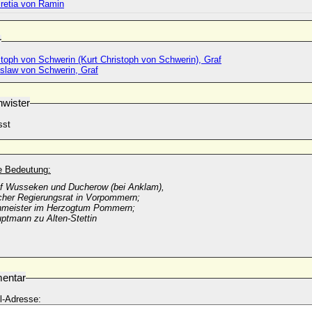
retia von Ramin
r
toph von Schwerin (Kurt Christoph von Schwerin), Graf
slaw von Schwerin, Graf
wister
sst
he Bedeutung:
uf Wusseken und Ducherow (bei Anklam),
her Regierungsrat in Vorpommern;
nmeister im Herzogtum Pommern;
ptmann zu Alten-Stettin
entar
l-Adresse: