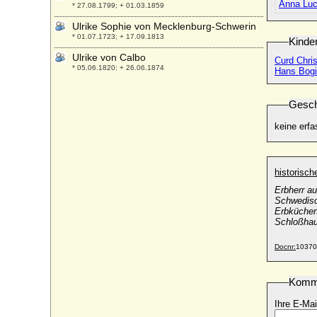
Anna Luc
* 27.08.1799; + 01.03.1859
Ulrike Sophie von Mecklenburg-Schwerin
* 01.07.1723; + 17.09.1813
Kinde
Ulrike von Calbo
Curd Chris
* 05.06.1820; + 26.06.1874
Hans Bogi
Ulrike von Schwerin
* 10.02.1772; + 25.09.1811
Gesch
Umberto I. di Savoia (Umberto I. von
keine erfa
Italien)
* 14.03.1844; + 29.07.1900
Umberto II. di Savoia (von Savoyen)
historisc
* 15.09.1904; + 18.03.1983
Erbherr a
unbekannte Gemahlin von Burkhard I. von
Schwedisc
Zollern
Erbküche
* unbekannt; + unbekannt
Schloßhau
unbekannte Gemahlin von Dedi im
Docnr:
10370
Harzgau
* unbekannt; + unbekannt
unbekannt Gemahlin von Friedrich I. von
Komm
Eilenburg
* unbekannt; + unbekannt
Ihre E-Mai