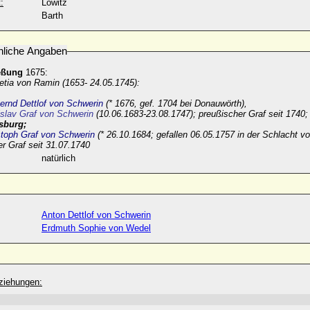
:
Löwitz
Barth
nliche Angaben
eßung
1675:
etia von Ramin (1653- 24.05.1745):
ernd Dettlof von Schwerin
(* 1676, gef. 1704 bei Donauwörth),
slav Graf von Schwerin
(10.06.1683-23.08.1747); preußischer Graf seit 1740
sburg;
stoph Graf von Schwerin
(* 26.10.1684; gefallen 06.05.1757 in der Schlacht vo
r Graf seit 31.07.1740
natürlich
Anton Dettlof von Schwerin
Erdmuth Sophie von Wedel
ziehungen: