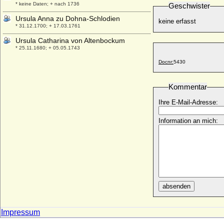
* keine Daten; + nach 1736
Geschwister
Ursula Anna zu Dohna-Schlodien
keine erfasst
* 31.12.1700; + 17.03.1761
Ursula Catharina von Altenbockum
* 25.11.1680; + 05.05.1743
Ursula Catharina von Dohna
Docnr:
5430
* 23.04.1622; + 23.04.1622
Ursula Dorothea von Möllendorff
Kommentar
* 08.12.1678; + 28.07.1747
Ihre E-Mail-Adresse:
Ursula Elisabeth von Steinberg (a.d.H.
Bruchheim)
Information an mich:
* 11.09.1616; + 03.03.1672 (oder 1673 ?)
Ursula Elisabeth von Veltheim
* 11.03.1674; + 29.08.1718
Ursula Gromann
* 04.11.1929;
Ursula Grüner (auch: Frankengrüner)
absenden
+ 1484
Ursula Margarethe Konstantia Louisa von
Callenberg, Gräfin
Impressum
* 25.08.1752; + 29.08.1803