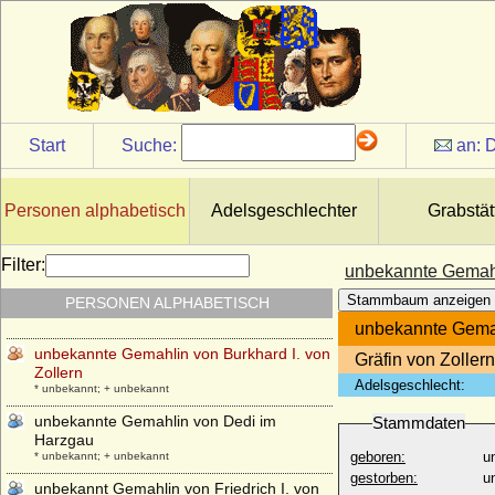
* 01.05.1731; + 12.09.1792
Ulrike Marianne Fehlhaber
* 27.08.1799; + 01.03.1859
Ulrike Sophie von Mecklenburg-Schwerin
* 01.07.1723; + 17.09.1813
Ulrike von Calbo
Start
Suche:
an:
D
* 05.06.1820; + 26.06.1874
Ulrike von Schwerin
* 10.02.1772; + 25.09.1811
Personen alphabetisch
Adelsgeschlechter
Grabstät
Umberto I. di Savoia (Umberto I. von
Italien)
Filter:
unbekannte Gemahli
* 14.03.1844; + 29.07.1900
Stammbaum anzeigen
PERSONEN ALPHABETISCH
Umberto II. di Savoia (von Savoyen)
* 15.09.1904; + 18.03.1983
unbekannte Gemah
unbekannte Gemahlin von Burkhard I. von
Gräfin von Zollern
Zollern
Adelsgeschlecht:
* unbekannt; + unbekannt
unbekannte Gemahlin von Dedi im
Stammdaten
Harzgau
geboren:
u
* unbekannt; + unbekannt
gestorben:
u
unbekannt Gemahlin von Friedrich I. von