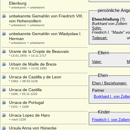
Eilenburg
* unbekannt; + unbekannt
persönliche Ang
unbekannte Gemahlin von Friedrich VIII.
Eheschließung
(?):
von Hohenzollern
Burkhard von Zollern:
* unbekannt; + unbekannt
Sohn:
Friedrich I. "Maute" vo
unbekannte Gemahlin von Wladyslaw I.
Todesart:
u
Herman
* unbekannt; + unbekannt
Uranie de la Cropte de Beauvais
Eltern
* 13.01.1655; + 14.11.1717
Vater:
M
Urbain de Maille de Breze
* 30.03.1598; + 13.02.1650
Ehen
Urraca de Castilla y de Leon
* 1082; + 08.03.1126
Ehen / Beziehungen:
Urraca de Castilla
Partner
* 1186; + 03.11.1220
Burkhard I. von Zolle
Urraca de Portugal
* 1151; + 1188
Kinder
Urraca Lopez de Haro
Friedrich I. von Zolle
+ nach 1226
Ursula Anna von Hünecke