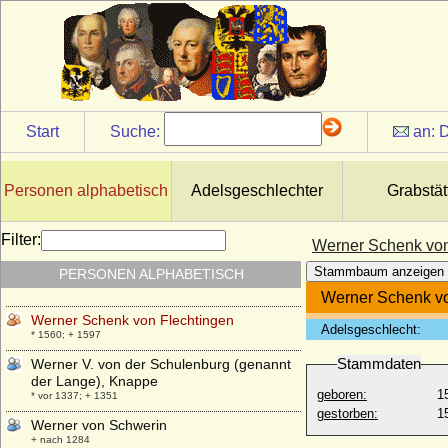
Werner I. von Habsburg
* um 1030; + 11.11.1096
Werner II. von der Schulenburg, Ritter
* vor 1280; + nach 1304
Werner II. von Habsburg, Graf
* vor 1129; + 19.08.1167
Start
Suche:
an:
D
Werner Jasper Andreas von Moltke, Graf
* 15.09.1755; + 15.08.1838
Personen alphabetisch
Adelsgeschlechter
Grabstät
Werner Ludwig Ernst Karl Heinrich Achaz
von der Schulenburg, Reichsgraf
* 23.05.1832; + 18.04.1880
Filter:
Werner Schenk von
Werner Maximilian Ferdinand von der
Stammbaum anzeigen
PERSONEN ALPHABETISCH
Schulenburg, Reichsgraf
* 28.05.1803; + 31.12.1843
Werner Schenk vo
Werner Schenk von Flechtingen
Adelsgeschlecht:
* 1560; + 1597
Stammdaten
Werner V. von der Schulenburg (genannt
der Lange), Knappe
geboren:
1
* vor 1337; + 1351
gestorben:
1
Werner von Schwerin
+ nach 1284