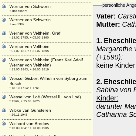
persönliche Ang
Werner von Schwerin
+ unbekannt
Vater:
Carst
Werner von Schwerin
Mutter:
Cath
+ um 1389
Werner von Veltheim, Graf
* 18.02.1785; + 05.06.1860
1. Eheschli
Werner von Veltheim
Margarethe 
* 01.07.1817; + 31.07.1855
(+1590):
Werner von Veltheim (Franz Karl Adolf
keine Kinder
Werner von Veltheim)
* 13.05.1843; + 26.05.1919
Wessel Gisbert Wilhelm von Syberg zum
2. Eheschli
Busch
Sabina von 
* 18.10.1714; + 1761
Kinder:
Wessel von Loë (Wessel III. von Loë)
* 1566; + 25.08.1625
darunter Ma
Wibke van Gunsteren
Catharina S
* 26.11.1948;
Wichard von Bredow
* 16.03.1841; + 13.08.1905