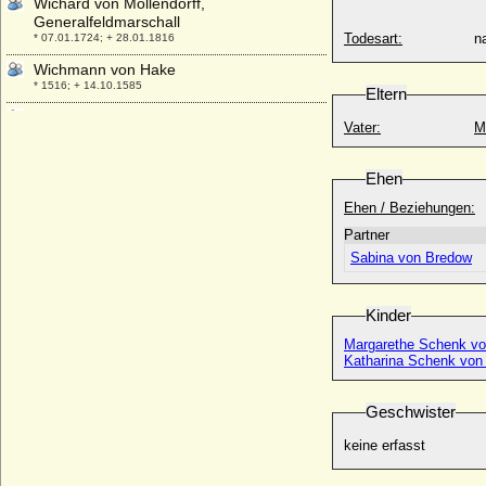
Wichard von Möllendorff,
Generalfeldmarschall
Todesart:
na
* 07.01.1724; + 28.01.1816
Wichmann von Hake
* 1516; + 14.10.1585
Eltern
Wichmann von Rochow a.d.H. Golzow
Vater:
M
+ 1632
Wieprecht Christoph von Zieten (auf
Ehen
Dechtow)
* 06.07.1645; + 27.07.1699
Ehen / Beziehungen:
Wieprecht von Zieten (auf Dechtow)
Partner
* vor 1603; + 23.07.1657
Sabina von Bredow
Wiganda Sophie von Itzenplitz
* 02.03.1665; + 28.10.1723)
Kinder
Wigerich (Widericus, Windericus,
Widiacus) Graf im Bidgau
Margarethe Schenk vo
Katharina Schenk von 
* um 870; + vor 922
Wiguleus I. von Weichs an der Glon, Ritter
* um 1425; + 1492
Geschwister
Wiktoria Ostrorog (Wiktoria Ostrogska)
keine erfasst
+ unbekannt