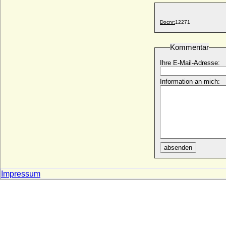
Wilhelm (I.) von Württemberg-Urach
* 06.07.1810; + 16.07.1869
Wilhelm (II.) von Württemberg-Urach
Docnr:
12271
(Mindaugas II.)
* 03.03.1864; + 24.03.1928
Kommentar
Wilhelm (III.) von Württemberg-Urach
* 27.09.1897; + 08.08.1957
Ihre E-Mail-Adresse:
Wilhelm Abraham von Thumbshirn
Information an mich:
* 05.12.1599; + 16.10.1660
Wilhelm Adelbert Hermann Leo vom
Hagen (Adelbert vom Hagen), Graf
* 24.02.1798; + 28.01.1876
Wilhelm Adolf vom Hagen, Freiherr
* 11.02.1721; + 1787
absenden
Wilhelm Albrecht Heinrich von Schönburg-
Glauchau
* 26.01.1762; + 02.09.1815
Impressum
Wilhelm Albrecht Johann Carl Friedrich
Quadt von Wykradt-Hüchtenbrock,
Freiherr
* ?; + 1757
Wilhelm Albrecht von Karstedt