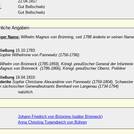
:
22.04.1817
:
Gut Bellschwitz
Gut Bellschwitz
nliche Angaben
iger Name:
Wilhelm Magnus von Brünning, seit 1788 änderte er seinen Nam
hließung
15.10.1783:
 Sophie Wilhelmine von Pannewitz (1756-1796):
Wilhelm von Brünneck (1785-1859), Königl.-preußischer General der Infanterie
Magnus von Brünneck (1786-1866), Königl.-preußischer Oberst, Politiker
hließung
19.04.1810:
derike
Sophie Christiane Alexandrine von Pannewitz (1759-1804), Schwester 
ich sächsischen Generalleutnants Bernhard von Langenau (1734-1794)
natürlich
Johann Friedrich von Brünning (später Brünneck)
Anna Christina Tugendreich von Bühren