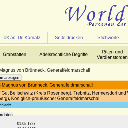
an:
Dr. Karnatz
Seite drucken
Stichworte
Ritter- und
Grabstätten
Adelsrechtliche Begriffe
Verdienstorden
Magnus von Brünneck, Generalfeldmarschall
m anzeigen
 Magnus von Brünneck, Generalfeldmarschall
f Gut Bellschwitz (Kreis Rosenberg), Trebnitz, Hermersdorf und 
erg), Königlich-preußischer Generalfeldmarschall
chlecht:
mdaten
01.05.1727