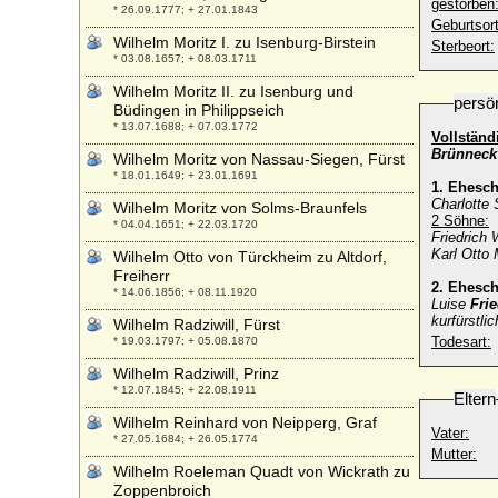
gestorben
* 26.09.1777; + 27.01.1843
Geburtsort
Wilhelm Moritz I. zu Isenburg-Birstein
Sterbeort:
* 03.08.1657; + 08.03.1711
Wilhelm Moritz II. zu Isenburg und
persö
Büdingen in Philippseich
* 13.07.1688; + 07.03.1772
Vollständ
Brünneck
Wilhelm Moritz von Nassau-Siegen, Fürst
* 18.01.1649; + 23.01.1691
1. Ehesc
Charlotte
Wilhelm Moritz von Solms-Braunfels
2 Söhne:
* 04.04.1651; + 22.03.1720
Friedrich 
Karl Otto 
Wilhelm Otto von Türckheim zu Altdorf,
Freiherr
2. Ehesc
* 14.06.1856; + 08.11.1920
Luise
Frie
kurfürstl
Wilhelm Radziwill, Fürst
Todesart:
* 19.03.1797; + 05.08.1870
Wilhelm Radziwill, Prinz
* 12.07.1845; + 22.08.1911
Eltern
Wilhelm Reinhard von Neipperg, Graf
Vater:
* 27.05.1684; + 26.05.1774
Mutter:
Wilhelm Roeleman Quadt von Wickrath zu
Zoppenbroich