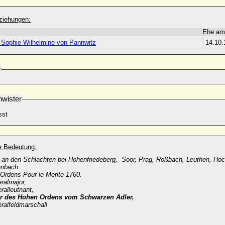
ziehungen:
Ehe am
e Sophie Wilhelmine von Pannwitz
14.10.
r
wister
sst
he Bedeutung:
 an den Schlachten bei Hohenfriedeberg, Soor, Prag, Roßbach, Leuthen, Hoc
enbach.
 Ordens Pour le Merite 1760.
ralmajor,
ralleutnant,
er des Hohen Ordens vom Schwarzen Adler,
ralfeldmarschall