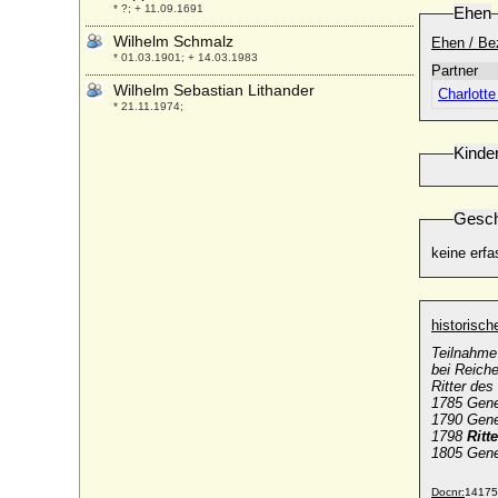
* ?; + 11.09.1691
Ehen
Wilhelm Schmalz
Ehen / Be
* 01.03.1901; + 14.03.1983
Partner
Wilhelm Sebastian Lithander
Charlott
* 21.11.1974;
Wilhelm V. der Fromme von Bayern
Kinde
* 29.09.1548; + 17.02.1626
Wilhelm V. von Braunschweig-Lüneburg
(Wilhelm der Jüngere)
Gesch
* 04.07.1535; + 30.08.1592
keine erfa
Wilhelm V. der Reiche von Jülich-Cleve
und Berg
* 28.07.1516; + 05.01.1592
Wilhelm V. Batavus von Nassau-Oranien
historisc
* 08.03.1748; + 09.04.1806
Teilnahme
bei Reich
Wilhelm V. der Große von Aquitanien
Ritter des
(Wilhelm III. von Poitou)
1785 Gene
* 969; + 31.01.1030
1790 Gene
1798
Ritt
Wilhelm V. von Bethune (Guillaume V. de
1805 Gene
Bethune)
+ um 1279
Docnr:
14175