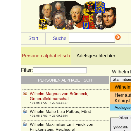
* 03.08.1638; + 13.04.1665
Wilhelm Ludwig von Baden
* 14.01.1732; + 17.12.1788
Wilhelm Ludwig von Bissing, Kgl.-Preuß.
Generalmajor
* 12.02.1682; + 08.04.1762
Start
Suche:
Wilhelm Ludwig von Nassau-Dillenburg
* 13.03.1560; + 31.05.1620
Wilhelm Ludwig von Nassau-Saarbrücken
Personen alphabetisch
Adelsgeschlechter
* 18.12.1590; + 22.08.1640
Wilhelm Ludwig von Schwerin
Filter:
Wilhelm 
* 17.06.1801; + 27.10.1865
Stammbau
PERSONEN ALPHABETISCH
Wilhelm Ludwig von Württemberg, Herzog
* 07.01.1647; + 23.06.1677
Wilhelm
Wilhelm Magnus von Brünneck,
Herr au
Generalfeldmarschall
Königsb
* 01.05.1727; + 22.04.1817
Adelsges
Wilhelm Malte I. zu Putbus, Fürst
* 01.08.1783; + 26.09.1854
Stam
Wilhelm Maximilian Emil Finck von
geboren:
Finckenstein, Reichsgraf