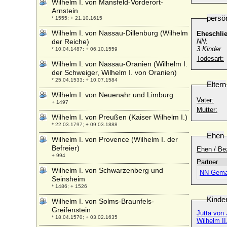
Wilhelm I. von Mansfeld-Vorderort-
Arnstein
persö
* 1555; + 21.10.1615
Wilhelm I. von Nassau-Dillenburg (Wilhelm
Eheschli
der Reiche)
NN:
3 Kinder
* 10.04.1487; + 06.10.1559
Todesart:
Wilhelm I. von Nassau-Oranien (Wilhelm I.
der Schweiger, Wilhelm I. von Oranien)
* 25.04.1533; + 10.07.1584
Eltern
Wilhelm I. von Neuenahr und Limburg
Vater:
+ 1497
Mutter:
Wilhelm I. von Preußen (Kaiser Wilhelm I.)
* 22.03.1797; + 09.03.1888
Ehen
Wilhelm I. von Provence (Wilhelm I. der
Befreier)
Ehen / Be
+ 994
Partner
Wilhelm I. von Schwarzenberg und
NN Gemah
Seinsheim
* 1486; + 1526
Kinde
Wilhelm I. von Solms-Braunfels-
Greifenstein
Jutta von 
* 18.04.1570; + 03.02.1635
Wilhelm II