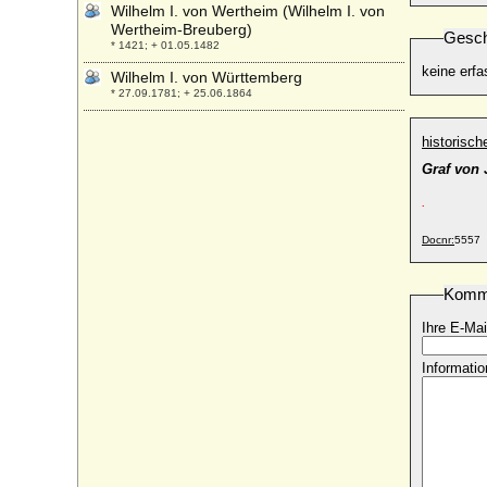
Wilhelm I. von Wertheim (Wilhelm I. von
Wertheim-Breuberg)
Gesch
* 1421; + 01.05.1482
keine erfa
Wilhelm I. von Württemberg
* 27.09.1781; + 25.06.1864
Wilhelm II., Deutscher Kaiser
historisc
* 27.01.1859; + 04.06.1941
Graf von 
Wilhelm II. der Jüngere von Hessen-
Wanfried-Rheinfels
.
* 25.08.1671; + 01.04.1731
Wilhelm II. der Niederlande
Docnr:
5557
* 06.12.1792; + 17.03.1849
Wilhelm II. der Reiche von Meißen
Komm
* 23.04.1371; + 30.03.1425
Ihre E-Mai
Wilhelm II. von Auersperg (Karl Wilhelm
Philipp Viktor von Auersperg), Fürst
Informatio
* 05.10.1782; + 25.01.1827
Wilhelm II. von Bayern-Straubing
* 05.04.1365; + 31.05.1417
Wilhelm II. von Bethune (Guillaume le
Roux de Béthune, Guillaume II. de
Béthune)