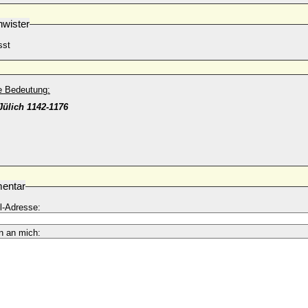
wister
sst
he Bedeutung:
Jülich 1142-1176
entar
l-Adresse:
n an mich: