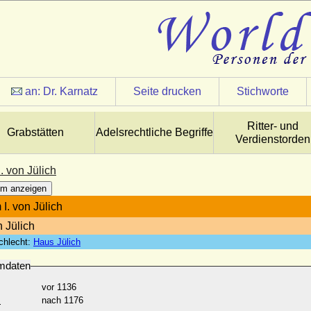
an:
Dr. Karnatz
Seite drucken
Stichworte
Ritter- und
Grabstätten
Adelsrechtliche Begriffe
Verdienstorden
. von Jülich
m anzeigen
I. von Jülich
n Jülich
chlecht:
Haus Jülich
mdaten
vor 1136
:
nach 1176